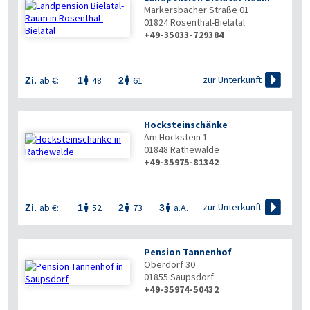
Markersbacher Straße 01
01824
Rosenthal-Bielatal
+49-35033-729384

zur Unterkunft
ab €:
48
61
Zi.
1
2


Hocksteinschänke
Am Hockstein 1
01848
Rathewalde
+49-35975-81342

zur Unterkunft
ab €:
52
73
a.A.
Zi.
1
2
3



Pension Tannenhof
Oberdorf 30
01855
Saupsdorf
+49-35974-50432