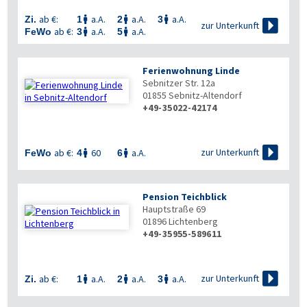
ab €:
a.A.
a.A.
a.A.
Zi.
1
2
3




zur Unterkunft
ab €:
a.A.
a.A.
FeWo
3
5


Ferienwohnung Linde
Sebnitzer Str. 12a
01855
Sebnitz-Altendorf
+49-35022-42174

zur Unterkunft
ab €:
60
a.A.
FeWo
4
6


Pension Teichblick
Hauptstraße 69
01896
Lichtenberg
+49-35955-589611

zur Unterkunft
ab €:
a.A.
a.A.
a.A.
Zi.
1
2
3


