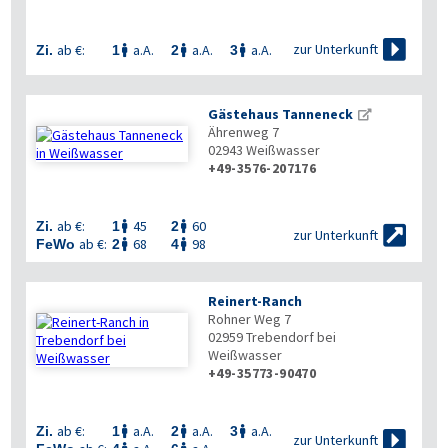

zur Unterkunft
ab €:
a.A.
a.A.
a.A.
Zi.
1
2
3



Gästehaus Tanneneck
Ährenweg 7
02943
Weißwasser
+49-3576-207176

ab €:
45
60
Zi.
1
2



zur Unterkunft
ab €:
68
98
FeWo
2
4


Reinert-Ranch
Rohner Weg 7
02959
Trebendorf bei
Weißwasser
+49-35773-90470
ab €:
a.A.
a.A.
a.A.
Zi.
1
2
3




zur Unterkunft