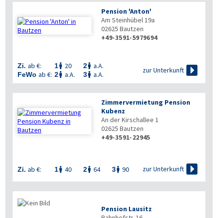
Pension 'Anton'
Am Steinhübel 19a
02625
Bautzen
+49-3591-5979694
ab €:
20
a.A.
Zi.
1
2



zur Unterkunft
ab €:
a.A.
a.A.
FeWo
2
3


Zimmervermietung Pension
Kubenz
An der Kirschallee 1
02625
Bautzen
+49-3591-22945

zur Unterkunft
ab €:
40
64
90
Zi.
1
2
3



Pension Lausitz
Bahnhofstr. 16