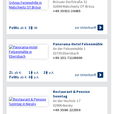
Brösaer Dorfstraße 32
02694
Malschwitz OT Brösa
+49-35932-30485

zur Unterkunft
ab €:
48
FeWo
3

Panorama-Hotel Felsenmühle
An der Felsenmühle 1
02730
Ebersbach
+49-151-71106000
ab €:
a.A.
a.A.
Zi.
1
2



zur Unterkunft
ab €:
a.A.
FeWo
4

Restaurant & Pension
Sonntag
An der Hochstr. 17
02906
Niesky
+49-3588-222550