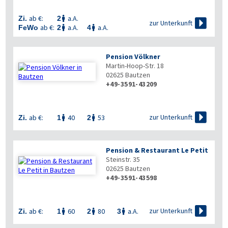
ab €:
a.A.
Zi.
2


zur Unterkunft
ab €:
a.A.
a.A.
FeWo
2
4


Pension Völkner
Martin-Hoop-Str. 18
02625
Bautzen
+49-3591-43209

zur Unterkunft
ab €:
40
53
Zi.
1
2


Pension & Restaurant Le Petit
Steinstr. 35
02625
Bautzen
+49-3591-43598

zur Unterkunft
ab €:
60
80
a.A.
Zi.
1
2
3


