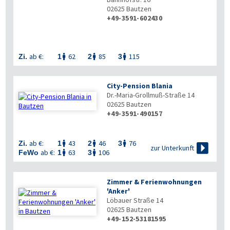
02625
Bautzen
+49-3591-602430
ab €:
62
85
115
Zi.
1
2
3



City-Pension Blania
Dr.-Maria-Grollmuß-Straße 14
02625
Bautzen
+49-3591-490157
ab €:
43
46
76
Zi.
1
2
3




zur Unterkunft
ab €:
63
106
FeWo
1
3


Zimmer & Ferienwohnungen
'Anker'
Löbauer Straße 14
02625
Bautzen
+49-152-53181595