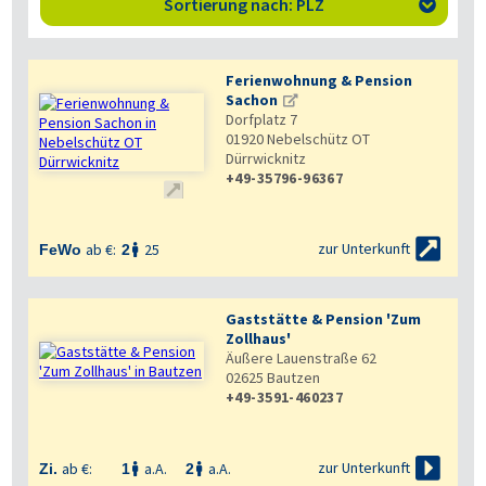
Sortierung nach: PLZ

Ferienwohnung & Pension
Sachon
Dorfplatz 7
01920
Nebelschütz OT
Dürrwicknitz
+49-35796-96367


zur Unterkunft
ab €:
25
FeWo
2

Gaststätte & Pension 'Zum
Zollhaus'
Äußere Lauenstraße 62
02625
Bautzen
+49-3591-460237

zur Unterkunft
ab €:
a.A.
a.A.
Zi.
1
2

