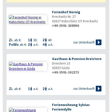
Ferienhof Hornig
Kreckwitz Nr. 27
02627
Kubschütz OT Kreckwitz
+49-3591-208006
ab €:
30
40
Zi.
1
2



zur Unterkunft
ab €:
a.A.
a.A.
FeWo
2
4


Gasthaus & Pension Dreistern
Dreistern 15
02633
Göda
+49-3591-302273

zur Unterkunft
ab €:
a.A.
a.A.
Zi.
1
2


Ferienwohnung Sylvias
Ferienidylle