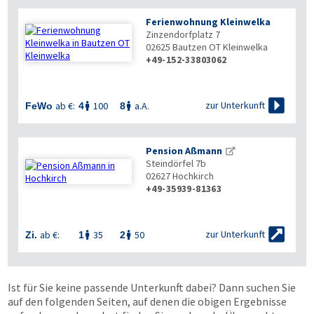
Ferienwohnung Kleinwelka
Zinzendorfplatz 7
02625
Bautzen OT Kleinwelka
+49-152-33803062

zur Unterkunft
ab €:
100
a.A.
FeWo
4
8


Pension Aßmann
Steindörfel 7b
02627
Hochkirch
+49-35939-81363


zur Unterkunft
ab €:
35
50
Zi.
1
2


Ist für Sie keine passende Unterkunft dabei? Dann suchen Sie
auf den folgenden Seiten, auf denen die obigen Ergebnisse