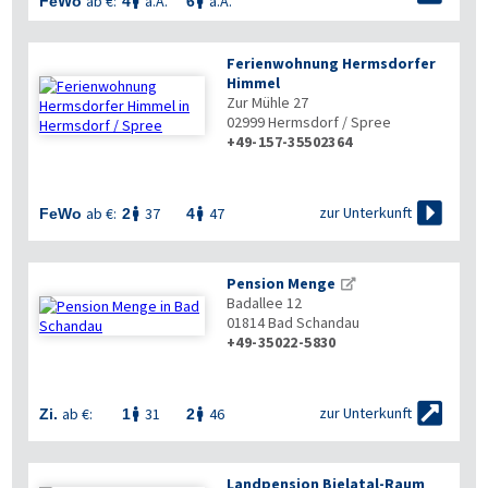
ab €:
a.A.
a.A.
FeWo
4
6


Ferienwohnung Hermsdorfer
Himmel
Zur Mühle 27
02999
Hermsdorf / Spree
+49-157-35502364

zur Unterkunft
ab €:
37
47
FeWo
2
4


Pension Menge
Badallee 12
01814
Bad Schandau
+49-35022-5830


zur Unterkunft
ab €:
31
46
Zi.
1
2


Landpension Bielatal-Raum