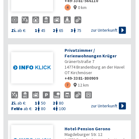
+49-3381-566110
0 km
4


zur Unterkunft
Zi.
ab €:
1
45
2
65
3
75



Privatzimmer /
Ferienwohnungen Krüger
Gränertstraße 7
14774
Brandenburg an der Havel
OT Kirchmöser
+49-3381-800909
12 km
7

Zi.
ab €:
1
50
2
80



zur Unterkunft
FeWo
ab €:
2
80
4
100


Hotel-Pension Gerono
Magdeburger Str. 12