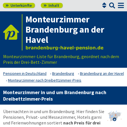


Unterkünfte
Inhalt


Monteurzimmer
Brandenburg an der
Havel
Monteurzimmer-Liste für Brandenburg, geordnet nach dem
Preis der Drei-Bett-Zimmer
Pensionen in Deutschland
Brandenburg
Brandenburg an der Havel
Monteurzimmer nach Dreibettzimmer-Preis
Monteurzimmer in und um Brandenburg nach
Dreibettzimmer-Preis
Übernachten in und um Brandenburg. Hier finden Sie
Pensionen, Privat- und Messezimmer, Hotels garni

und Ferienwohnungen sortiert
nach Preis für drei