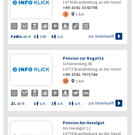
14776
Brandenburg an der Havel
+49-3381-3342798
1 km
6


zur Unterkunft
FeWo
ab €:
1
100
6
a.A.


Pension zur Regatta
Schienenweg 48
14772
Brandenburg an der Havel
+49-3381-7971760
2 km
14


zur Unterkunft
Zi.
ab €:
1
a.A.
2
a.A.
3
a.A.



Pension Am Havelgut
Am Havelgut 12
14774
Brandenburg an der Havel