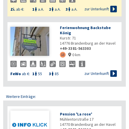

zur Unterkunft
Zi.
ab €:
1
a.A.
2
a.A.
3
a.A.



Ferienwohnung Backstube
König
Kurstr. 71
14776
Brandenburg an der Havel
+49-3381-563303
0 km
13


zur Unterkunft
FeWo
ab €:
1
55
3
85


Weitere Einträge:
Pension 'La rose'
Mühlentorstraße 17
14770
Brandenburg an der Havel