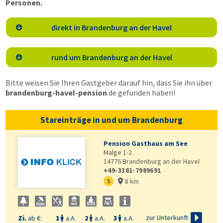
Personen.
direkt in Brandenburg an der Havel

rund um Brandenburg an der Havel

Bitte weisen Sie Ihren Gastgeber darauf hin, dass Sie ihn über
brandenburg-havel-pension
.de
gefunden haben!
Stareinträge in und um Brandenburg
Pension Gasthaus am See
Malge 1-2
14776
Brandenburg an der Havel
+49-3381-7989691
8 km
5


zur Unterkunft
Zi.
ab €:
1
a.A.
2
a.A.
3
a.A.


