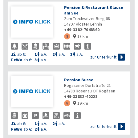
Pension & Restaurant Klause
am See
Zum Trechwitzer Berg 68
14797
Kloster Lehnin
+49-3382-7048360
18 km
9

Zi.
ab €:
1
a.A.
2
a.A.
3
a.A.




zur Unterkunft
FeWo
ab €:
3
a.A.

Pension Busse
Rogäsener Dorfstraße 21
14789
Rosenau OT Rogäsen
+49-33832-40228
19 km
8

Zi.
ab €:
1
a.A.
2
a.A.



zur Unterkunft
FeWo
ab €:
2
a.A.
