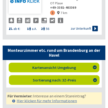
OT Plaue
+49-3381-403369
7 km
1


zur Unterkunft
Zi.
ab €:
1
a.A.
2
56


Monteurzimmer etc. rund um Brandenburg an der
Havel
Kartenansicht Umgebung

Sortierung nach: 3Z-Preis

Für Vermieter:
Interesse an einem Stareintrag?
Hier klicken für mehr
Informationen