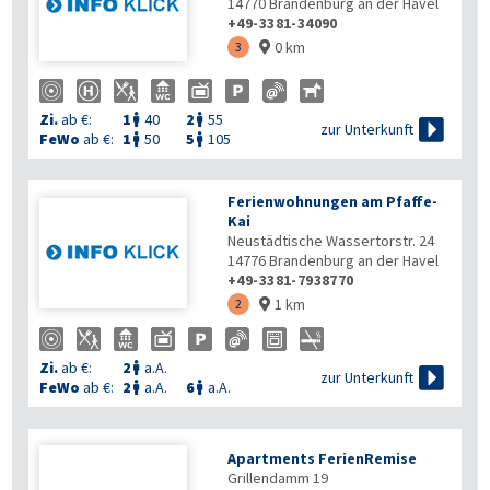
14770
Brandenburg an der Havel
+49-3381-34090
0 km
3

Zi.
ab €:
1
40
2
55



zur Unterkunft
FeWo
ab €:
1
50
5
105


Ferienwohnungen am Pfaffe-
Kai
Neustädtische Wassertorstr. 24
14776
Brandenburg an der Havel
+49-3381-7938770
1 km
2

Zi.
ab €:
2
a.A.


zur Unterkunft
FeWo
ab €:
2
a.A.
6
a.A.


Apartments FerienRemise
Grillendamm 19