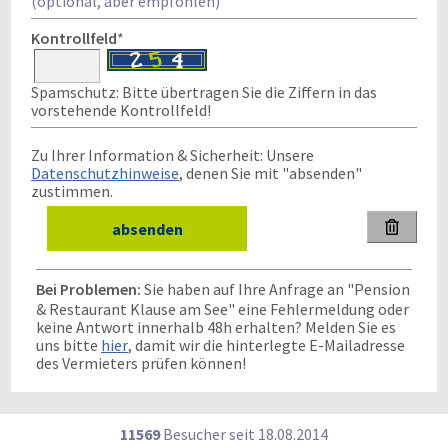
(optional, aber empfohlen)
Kontrollfeld
*
Spamschutz: Bitte übertragen Sie die Ziffern in das
vorstehende Kontrollfeld!
Zu Ihrer Information & Sicherheit: Unsere
Datenschutzhinweise
, denen Sie mit "absenden"
zustimmen.

Bei Problemen:
Sie haben auf Ihre Anfrage an "Pension
& Restaurant Klause am See" eine Fehlermeldung oder
keine Antwort innerhalb 48h erhalten? Melden Sie es
uns bitte
hier
, damit wir die hinterlegte E-Mailadresse
des Vermieters prüfen können!
11569
Besucher seit
1
8.0
8.2
0
1
4