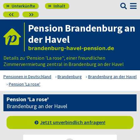

Unterkünfte
Inhalt




Pension Brandenburg an
der Havel
Details zu ‘Pension 'La rose'‘, einer freundlichen
Zimmervermietung zentral in Brandenburg an der Havel
Pensionen in Deutschland
Brandenburg
Brandenburg an der Havel
Pension 'La rose'
Pension 'La rose'
Brandenburg an der Havel
Jetzt unverbindlich anfragen!