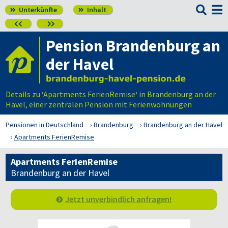

Unterkünfte
Inhalt




Pension Brandenburg an
der Havel
Details zu ‘Apartments FerienRemise‘ in Brandenburg an der
Havel, einer zentralen Pension mit Ferienwohnungen
Pensionen in Deutschland
Brandenburg
Brandenburg an der Havel
Apartments FerienRemise
Apartments FerienRemise
Brandenburg an der Havel
Jetzt unverbindlich anfragen!