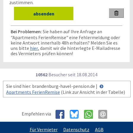
zustimmen.

Bei Problemen:
Sie haben auf Ihre Anfrage an
"Apartments FerienRemise" eine Fehlermeldung oder
keine Antwort innerhalb 48h erhalten? Melden Sie es
uns bitte
hier
, damit wir die hinterlegte E-Mailadresse
des Vermieters prüfen können!
10562
Besucher seit
1
8.0
8.2
0
1
4
Sie sind hier: brandenburg-havel-pension.de |
Apartments FerienRemise
(Link zur Ansicht in der Tabelle)
Empfehlen via
Für Vermieter
Datenschutz
AGB