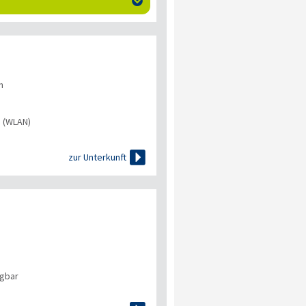

n
s (WLAN)

zur Unterkunft
ügbar