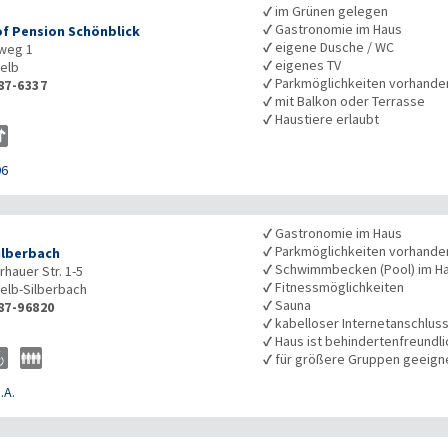
✓
im Grünen gelegen
✓
Gastronomie im Haus
f Pension Schönblick
✓
eigene Dusche / WC
weg 1
✓
eigenes TV
elb
✓
Parkmöglichkeiten vorhande
87-6337
✓
mit Balkon oder Terrasse
✓
Haustiere erlaubt
96
✓
Gastronomie im Haus
✓
Parkmöglichkeiten vorhande
ilberbach
✓
Schwimmbecken (Pool) im H
auer Str. 1-5
✓
Fitnessmöglichkeiten
elb-Silberbach
✓
Sauna
87-96820
✓
kabelloser Internetanschlus
✓
Haus ist behindertenfreundli
✓
für größere Gruppen geeign
.A.