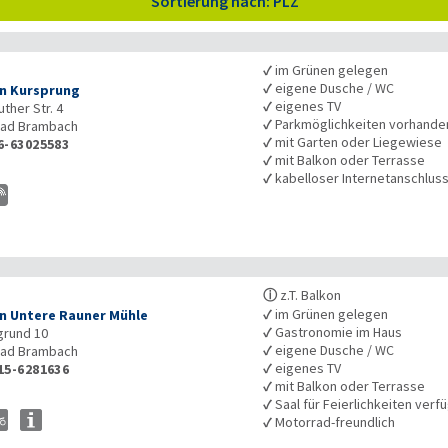
Sortierung nach: PLZ
✓
im Grünen gelegen
✓
eigene Dusche / WC
n Kursprung
✓
eigenes TV
ther Str. 4
✓
Parkmöglichkeiten vorhande
ad Brambach
✓
mit Garten oder Liegewiese
6-63025583
✓
mit Balkon oder Terrasse
✓
kabelloser Internetanschlus
ⓘ
z.T. Balkon
✓
im Grünen gelegen
n Untere Rauner Mühle
✓
Gastronomie im Haus
grund 10
✓
eigene Dusche / WC
ad Brambach
✓
eigenes TV
15-6281636
✓
mit Balkon oder Terrasse
✓
Saal für Feierlichkeiten verf
✓
Motorrad-freundlich