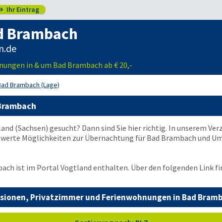
Ihr Eintrag

d Brambach
n.de
nungen in & um Bad Brambach ab € 20,-
Bad Brambach (Lage)
 Brambach
and (Sachsen) gesucht? Dann sind Sie hier richtig. In unserem Ver
werte Möglichkeiten zur Übernachtung für Bad Brambach und Um
ach ist im Portal Vogtland enthalten. Über den folgenden Link fi
sionen, Privatzimmer und Ferienwohnungen in Bad Bram