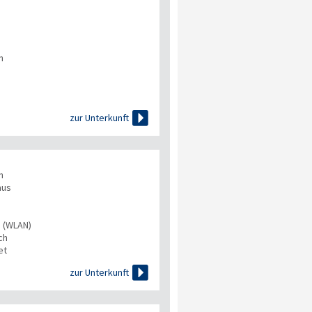
n

zur Unterkunft
n
aus
s (WLAN)
ch
et

zur Unterkunft