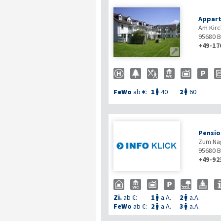
Appar
Am Kirc
95680
B
+49-17

FeWo
ab €:
1
40
2
60


Pensio
Zum Na
95680
B
+49-92
Zi.
ab €:
1
a.A.
2
a.A.


FeWo
ab €:
2
a.A.
3
a.A.

