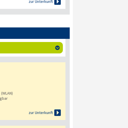

zur Unterkunft

s (WLAN)
ügbar

zur Unterkunft