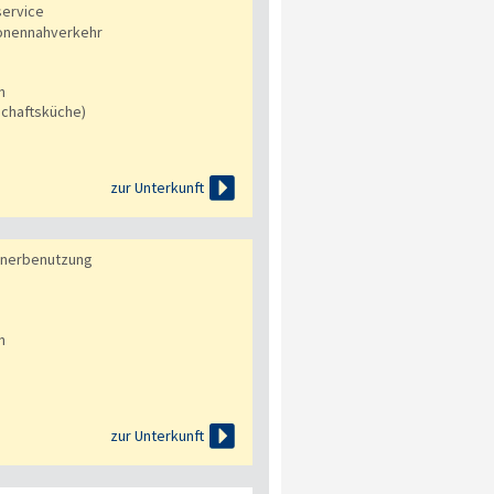
service
onennahverkehr
n
chaftsküche)

zur Unterkunft
knerbenutzung
n

zur Unterkunft