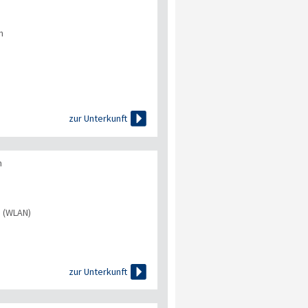
n

zur Unterkunft
n
s (WLAN)

zur Unterkunft