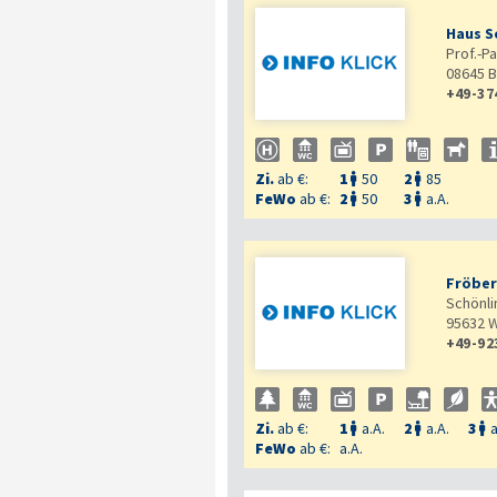
Haus S
Prof.-Pa
08645
B
+49-37
Zi.
ab €:
1
50
2
85


FeWo
ab €:
2
50
3
a.A.


Fröber
Schönli
95632
W
+49-92
Zi.
ab €:
1
a.A.
2
a.A.
3
a



FeWo
ab €:
a.A.