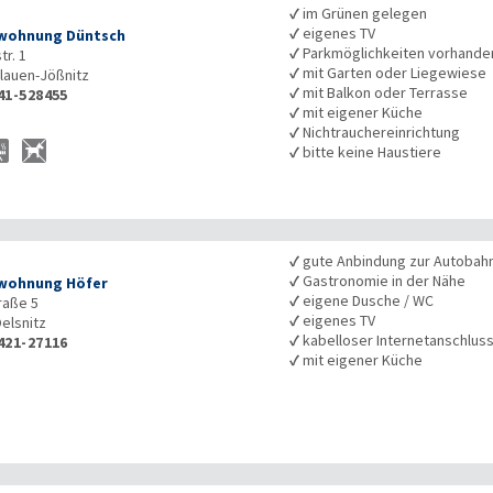
✓
im Grünen gelegen
✓
eigenes TV
wohnung Düntsch
✓
Parkmöglichkeiten vorhande
tr. 1
✓
mit Garten oder Liegewiese
lauen-Jößnitz
✓
mit Balkon oder Terrasse
41-528455
✓
mit eigener Küche
✓
Nichtrauchereinrichtung
✓
bitte keine Haustiere
✓
gute Anbindung zur Autobah
✓
Gastronomie in der Nähe
wohnung Höfer
✓
eigene Dusche / WC
raße 5
✓
eigenes TV
elsnitz
✓
kabelloser Internetanschlus
421-27116
✓
mit eigener Küche