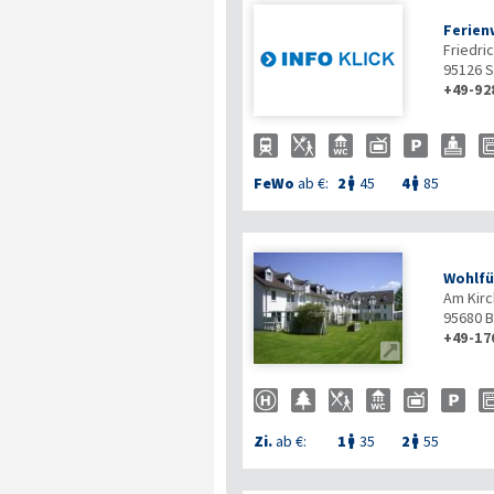
Ferien
Friedric
95126
S
+49-92
FeWo
ab €:
2
45
4
85


Wohlfü
Am Kirc
95680
B
+49-17

Zi.
ab €:
1
35
2
55

