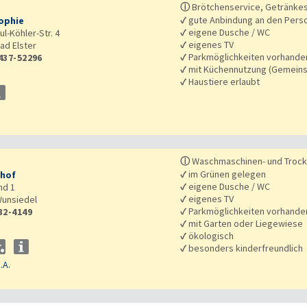
ⓘ
Brötchenservice, Getränke
✓
gute Anbindung an den Pers
ophie
✓
eigene Dusche / WC
ul-Köhler-Str. 4
✓
eigenes TV
ad Elster
✓
Parkmöglichkeiten vorhande
437-52296
✓
mit Küchennutzung (Gemeins
✓
Haustiere erlaubt
ⓘ
Waschmaschinen- und Troc
✓
im Grünen gelegen
hof
✓
eigene Dusche / WC
nd 1
✓
eigenes TV
unsiedel
✓
Parkmöglichkeiten vorhande
32-4149
✓
mit Garten oder Liegewiese
✓
ökologisch
✓
besonders kinderfreundlich
.A.