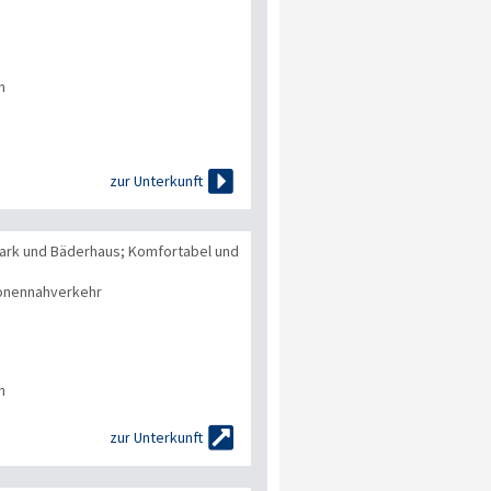
n

zur Unterkunft
ark und Bäderhaus; Komfortabel und
onennahverkehr
n

zur Unterkunft