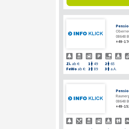
Pensio
Oberreu
08648
B
+49-17
Zi.
ab €:
1
49
2
65


FeWo
ab €:
2
89
3
a.A.


Pensio
Rauner
08648
B
+49-15