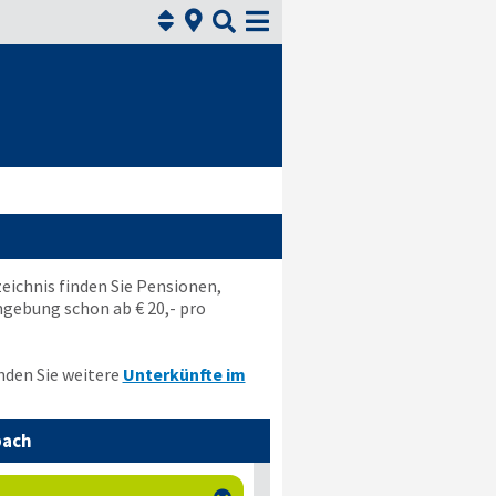



zeichnis finden Sie Pensionen,
gebung schon ab € 20,- pro
nden Sie weitere
Unterkünfte im
bach