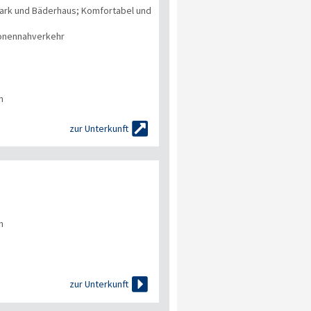
ark und Bäderhaus; Komfortabel und
onennahverkehr
n

zur Unterkunft
n

zur Unterkunft