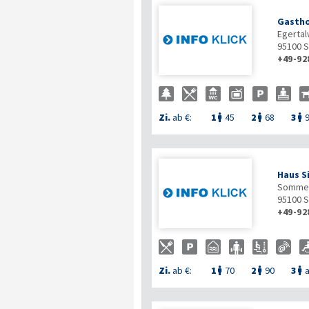
Gastho
Egertal
95100
S
+49-92
Zi.
ab €:
1
45
2
68
3



Haus S
Sommerh
95100
S
+49-92
Zi.
ab €:
1
70
2
90
3
a


