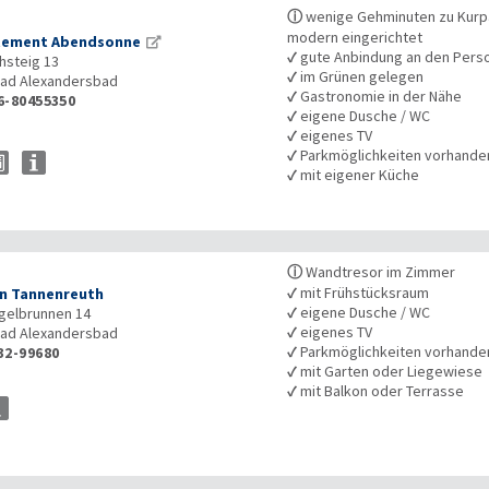
ⓘ
wenige Gehminuten zu Kurp
modern eingerichtet
tement Abendsonne
✓
gute Anbindung an den Pers
hsteig 13
✓
im Grünen gelegen
ad Alexandersbad
✓
Gastronomie in der Nähe
6-80455350
✓
eigene Dusche / WC
✓
eigenes TV
✓
Parkmöglichkeiten vorhande
✓
mit eigener Küche
ⓘ
Wandtresor im Zimmer
✓
mit Frühstücksraum
n Tannenreuth
✓
eigene Dusche / WC
gelbrunnen 14
✓
eigenes TV
ad Alexandersbad
✓
Parkmöglichkeiten vorhande
32-99680
✓
mit Garten oder Liegewiese
✓
mit Balkon oder Terrasse