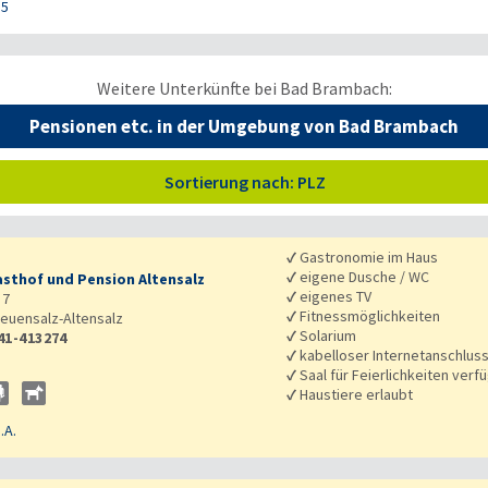
85
Weitere Unterkünfte bei Bad Brambach:
Pensionen etc. in der Umgebung von Bad Brambach
Sortierung nach: PLZ
✓
Gastronomie im Haus
✓
eigene Dusche / WC
sthof und Pension Altensalz
✓
eigenes TV
 7
✓
Fitnessmöglichkeiten
euensalz-Altensalz
✓
Solarium
41-413274
✓
kabelloser Internetanschlus
✓
Saal für Feierlichkeiten verf
✓
Haustiere erlaubt
.A.