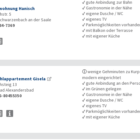
✓
gute Anbindung zur Bahn
✓
Gastronomie in der Nähe
wohnung Hanisch
✓
eigene Dusche / WC
hstr. 5
✓
eigenes TV
chwarzenbach an der Saale
✓
Parkmöglichkeiten vorhande
84-7369
✓
mit Balkon oder Terrasse
✓
mit eigener Küche
ⓘ
wenige Gehminuten zu Kurp
modern eingerichtet
hlappartement Gisela
✓
gute Anbindung an den Pers
hsteig 13
✓
im Grünen gelegen
ad Alexandersbad
✓
Gastronomie in der Nähe
6-80455350
✓
eigene Dusche / WC
✓
eigenes TV
✓
Parkmöglichkeiten vorhande
✓
mit eigener Küche