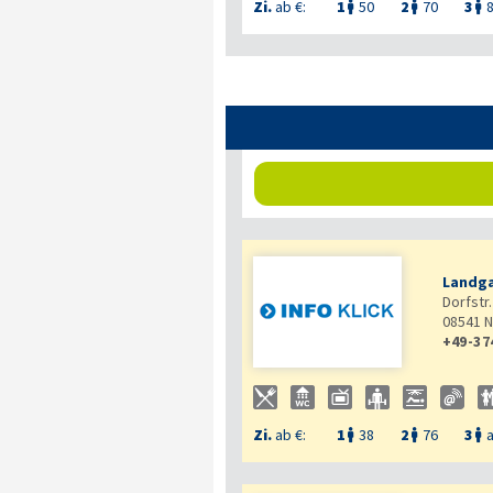
Zi.
ab €:
1
50
2
70
3



Landga
Dorfstr.
08541
N
+49-37
Zi.
ab €:
1
38
2
76
3
a


