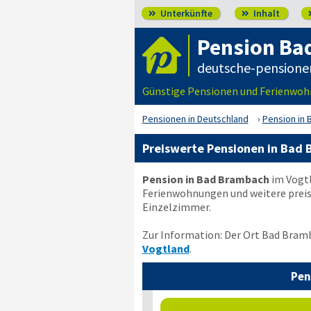
Unterkünfte
Inhalt


Pension Ba
deutsche-pensione
Günstige Pensionen und Ferienwoh
Pensionen in Deutschland
Pension in 
Preiswerte Pensionen in Bad
Pension in Bad Brambach
im Vogtl
Ferienwohnungen und weitere preis
Einzelzimmer.
Zur Information: Der Ort Bad Bramb
Vogtland
.
Pen