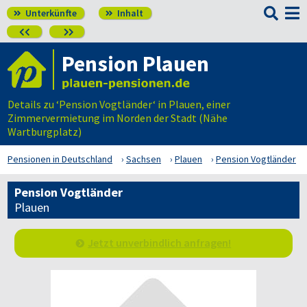

Unterkünfte
Inhalt




Pension Plauen
Details zu ‘Pension Vogtländer‘ in Plauen, einer
Zimmervermietung im Norden der Stadt (Nähe
Wartburgplatz)
Pensionen in Deutschland
Sachsen
Plauen
Pension Vogtländer
Pension Vogtländer
Plauen
Jetzt unverbindlich anfragen!