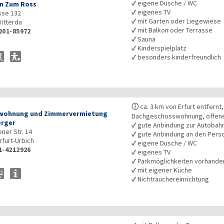
✓
eigene Dusche / WC
n Zum Ross
✓
eigenes TV
sse 132
✓
mit Garten oder Liegewiese
itterda
✓
mit Balkon oder Terrasse
201-85972
✓
Sauna
✓
Kinderspielplatz
✓
besonders kinderfreundlich
ⓘ
ca. 3 km von Erfurt entfernt
wohnung und Zimmervermietung
Dachgeschosswohnung, offene
rger
✓
gute Anbindung zur Autobah
ner Str. 14
✓
gute Anbindung an den Pers
rfurt-Urbich
✓
eigene Dusche / WC
1-4212926
✓
eigenes TV
✓
Parkmöglichkeiten vorhande
✓
mit eigener Küche
✓
Nichtrauchereinrichtung