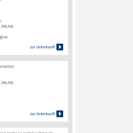
n
s (WLAN)
ügbar

zur Unterkunft
Domplatz
s (WLAN)

zur Unterkunft