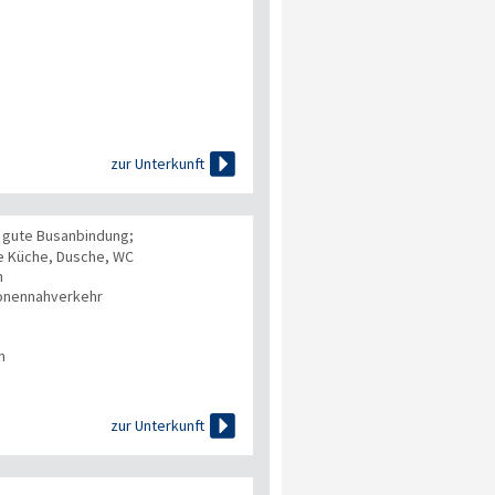

zur Unterkunft
, gute Busanbindung;
 Küche, Dusche, WC
n
onennahverkehr
n

zur Unterkunft