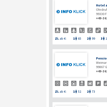
Hotel 
Ohrdruf
99330
F
+49-36
Zi.
ab €:
1
65
2
99
3



Pensio
Weimare
99867
G
+49-36
Zi.
ab €:
1
52
2
73

