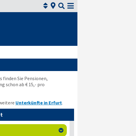



is finden Sie Pensionen,
g schon ab € 15,- pro
 weitere
Unterkünfte in Erfurt
.
dt
