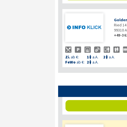
Golden
Ried 14
99310
A
+49-36
Zi.
ab €:
1
a.A.
2
a.A.


FeWo
ab €:
2
a.A.
