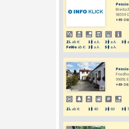
Pensio
Breitsc
98559
O
+49-36
Zi.
ab €:
1
a.A.
2
a.A.
3
a



FeWo
ab €:
2
a.A.
5
a.A.


Pensio
Friedhof
99091
E
+49-36

Zi.
ab €:
1
40
2
60
3


