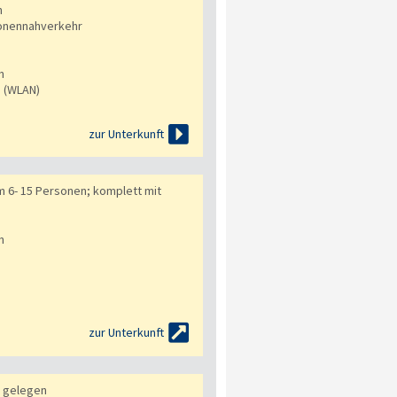
n
onennahverkehr
n
s (WLAN)

zur Unterkunft
 6- 15 Personen; komplett mit
n

zur Unterkunft
g gelegen