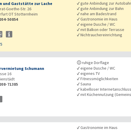
✓
gute Anbindung zur Autobah
n und Gaststätte zur Lache
✓
gute Anbindung zur Bahn
at-Goethe-Str. 26
✓
nahe am Badestrand
rfurt OT Stotternheim
✓
Gastronomie im Haus
204-50854
✓
eigene Dusche / WC
✓
mit Balkon oder Terrasse
✓
Nichtrauchereinrichtung
75
ⓘ
ruhige Dorflage
✓
eigene Dusche / WC
rvermietung Schumann
✓
eigenes TV
sse 16
✓
Fitnessmöglichkeiten
ienstädt
✓
Sauna
208-71385
✓
kabelloser Internetanschlus
✓
mit Küchennutzung (Gemeins
✓
Gastronomie im Haus