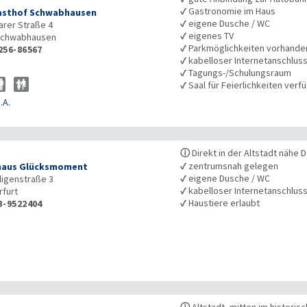
✓
Gastronomie im Haus
asthof Schwabhausen
✓
eigene Dusche / WC
rer Straße 4
✓
eigenes TV
chwabhausen
✓
Parkmöglichkeiten vorhande
256-86567
✓
kabelloser Internetanschlus
✓
Tagungs-/Schulungsraum
✓
Saal für Feierlichkeiten verf
.A.
ⓘ
Direkt in der Altstadt nähe 
✓
zentrumsnah gelegen
haus Glücksmoment
✓
eigene Dusche / WC
iligenstraße 3
✓
kabelloser Internetanschlus
rfurt
✓
Haustiere erlaubt
3-9522404