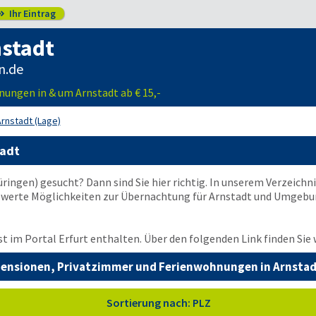
Ihr Eintrag

nstadt
n.de
ungen in & um Arnstadt ab € 15,-
Arnstadt (Lage)
tadt
üringen) gesucht? Dann sind Sie hier richtig. In unserem Verzeichn
werte Möglichkeiten zur Übernachtung für Arnstadt und Umgebun
st im Portal Erfurt enthalten. Über den folgenden Link finden Sie
ensionen, Privatzimmer und Ferienwohnungen in Arnsta
Sortierung nach: PLZ