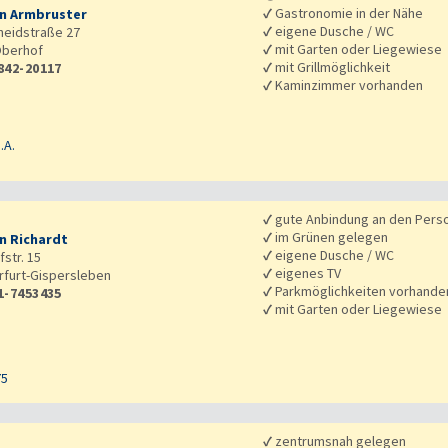
✓
Gastronomie in der Nähe
n Armbruster
✓
eigene Dusche / WC
heidstraße 27
✓
mit Garten oder Liegewiese
berhof
✓
mit Grillmöglichkeit
842-20117
✓
Kaminzimmer vorhanden
.A.
✓
gute Anbindung an den Pers
✓
im Grünen gelegen
n Richardt
✓
eigene Dusche / WC
str. 15
✓
eigenes TV
rfurt-Gispersleben
✓
Parkmöglichkeiten vorhande
1-7453435
✓
mit Garten oder Liegewiese
75
✓
zentrumsnah gelegen