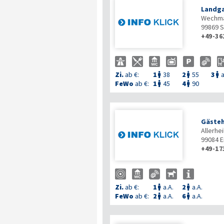
Landg
Wechma
99869
S
+49-36
Zi.
ab €:
1
38
2
55
3
a



FeWo
ab €:
1
45
4
90


Gäste
Allerhe
99084
E
+49-17
Zi.
ab €:
1
a.A.
2
a.A.


FeWo
ab €:
2
a.A.
6
a.A.

