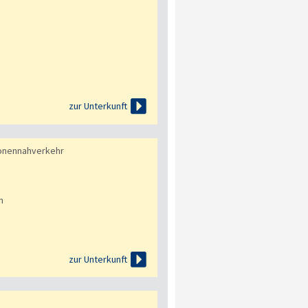

zur Unterkunft
onennahverkehr
n

zur Unterkunft