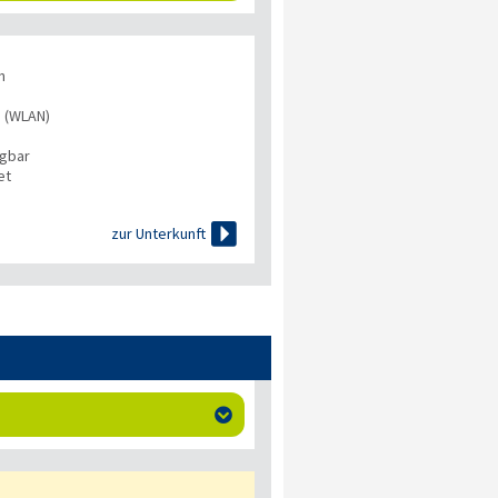
n
s (WLAN)
ügbar
et

zur Unterkunft
