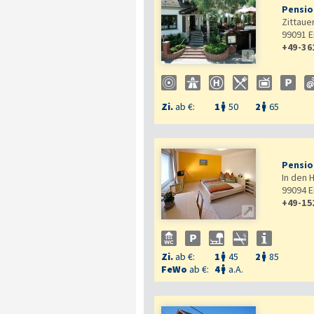
Pensio
Zittauer
99091
E
+49-36

Zi.
ab €:
1
50
2
65


Pensio
In den 
99094
E
+49-15

Zi.
ab €:
1
45
2
85


FeWo
ab €:
4
a.A.
