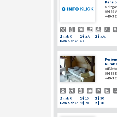
Pensio
Malzga
99189
W
+49-36
Zi.
ab €:
1
a.A.
2
a.A.


FeWo
ab €:
a.A.
Ferien
Nürnbe
Büßlebe
99198
E
+49-36
Zi.
ab €:
1
15
2
30


FeWo
ab €:
1
20
2
30

