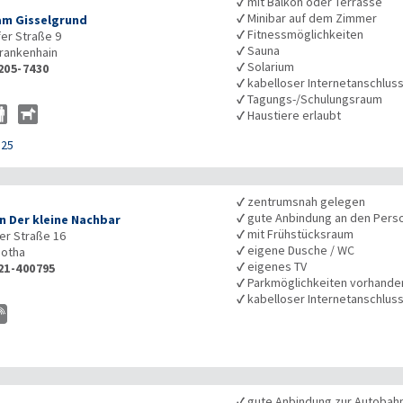
✓
mit Balkon oder Terrasse
✓
Minibar auf dem Zimmer
am Gisselgrund
✓
Fitnessmöglichkeiten
er Straße 9
✓
Sauna
rankenhain
✓
Solarium
205-7430
✓
kabelloser Internetanschlus
✓
Tagungs-/Schulungsraum
✓
Haustiere erlaubt
125
✓
zentrumsnah gelegen
✓
gute Anbindung an den Pers
n Der kleine Nachbar
✓
mit Frühstücksraum
r Straße 16
✓
eigene Dusche / WC
otha
✓
eigenes TV
21-400795
✓
Parkmöglichkeiten vorhande
✓
kabelloser Internetanschlus
✓
gute Anbindung zur Autobah