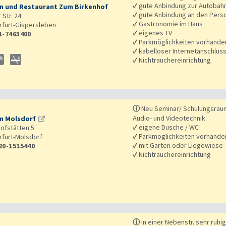
✓
gute Anbindung zur Autobah
n und Restaurant Zum Birkenhof
✓
gute Anbindung an den Pers
 Str. 24
✓
Gastronomie im Haus
rfurt-Gispersleben
✓
eigenes TV
1-7463400
✓
Parkmöglichkeiten vorhande
✓
kabelloser Internetanschlus
✓
Nichtrauchereinrichtung
ⓘ
Neu Seminar/ Schulungsraum
Audio- und Videotechnik
n Molsdorf
✓
eigene Dusche / WC
Hofstätten 5
✓
Parkmöglichkeiten vorhande
rfurt-Molsdorf
✓
mit Garten oder Liegewiese
20-1515440
✓
Nichtrauchereinrichtung
ⓘ
in einer Nebenstr. sehr ruhi