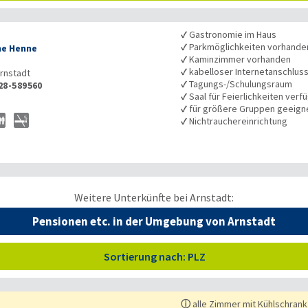
✓
Gastronomie im Haus
✓
Parkmöglichkeiten vorhande
e Henne
✓
Kaminzimmer vorhanden
✓
kabelloser Internetanschlus
rnstadt
✓
Tagungs-/Schulungsraum
28-589560
✓
Saal für Feierlichkeiten verf
✓
für größere Gruppen geeign
✓
Nichtrauchereinrichtung
Weitere Unterkünfte bei Arnstadt:
Pensionen etc. in der Umgebung von Arnstadt
Sortierung nach: PLZ
ⓘ
alle Zimmer mit Kühlschrank