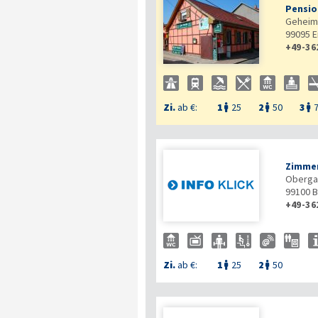
Pensio
Geheimr
99095
E
+49-36
Zi.
ab €:
1
25
2
50
3



Zimme
Oberga
99100
B
+49-36
Zi.
ab €:
1
25
2
50

