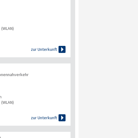
s (WLAN)

zur Unterkunft
onennahverkehr
n
s (WLAN)

zur Unterkunft
n