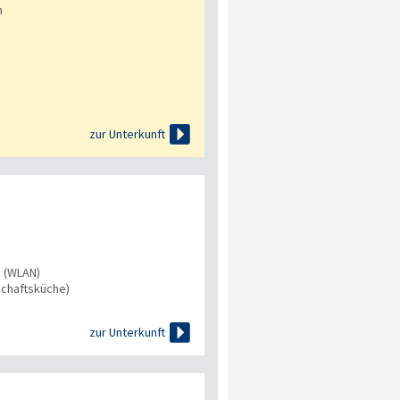
n

zur Unterkunft
s (WLAN)
chaftsküche)

zur Unterkunft