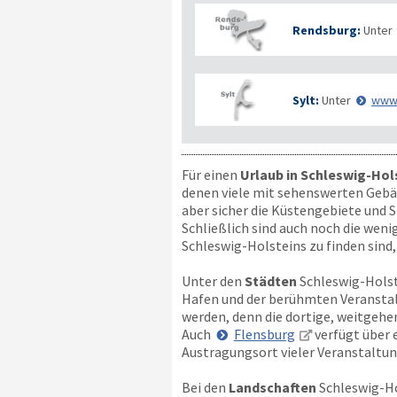
Rendsburg:
Unter
Sylt:
Unter
www.
Für einen
Urlaub in Schleswig-Hol
denen viele mit sehenswerten Gebäu
aber sicher die Küstengebiete und 
Schließlich sind auch noch die wen
Schleswig-Holsteins zu finden sind,
Unter den
Städten
Schleswig-Holst
Hafen und der berühmten Veransta
werden, denn die dortige, weitgeh
Auch
Flensburg
verfügt über 
Austragungsort vieler Veranstaltu
Bei den
Landschaften
Schleswig-Ho