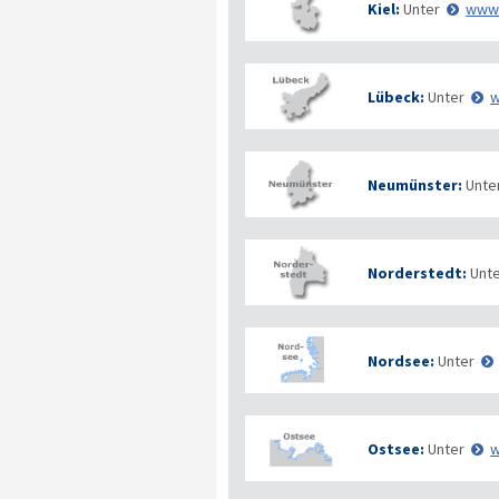
Kiel:
Unter
www.
Lübeck:
Unter
w
Neumünster:
Unte
Norderstedt:
Unt
Nordsee:
Unter
Ostsee:
Unter
w