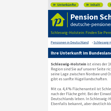
Unterkünfte
Inhalt


Pension Sch
deutsche-pensione
Schleswig-Holstein: Finden Sie Pe
Pensionen in Deutschland
Schleswig-H
Ihre Unterkunft im Bundeslan
Schleswig-Holstein
ist eines der 
Region sind Sie auf unserer Seite r
seine Lage zwischen Nordsee und Ost
gibt es sanfte Hügellandschaften.
Mit ca. 4,4 % Flächenanteil ist Sch
nach der Fläche geht. Bei der Einwo
Deutschlands leben. In Schleswig-H
Ebenfalls bekannt, aber deutlich kl