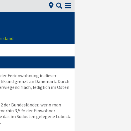


desland
oder Ferienwohnung in dieser
ublik und grenzt an Dänemark. Durch
erwiegend flach, lediglich im Osten
z 12 der Bundesländer, wenn man
immerhin 3,5 % der Einwohner
e das im Südosten gelegene Lübeck.
.