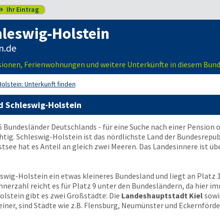
Ihr Eintrag

leswig-Holstein
n.de
nsionen, Ferienwohnungen und weitere Unterkünfte in diesem Bun
olstein: Unterkunft finden
d Schleswig-Holstein
16 Bundesländer Deutschlands - für eine Suche nach einer Pension 
ichtig. Schleswig-Holstein ist das nördlichste Land der Bundesrep
see hat es Anteil an gleich zwei Meeren. Das Landesinnere ist üb
leswig-Holstein ein etwas kleineres Bundesland und liegt an Plat
hnerzahl reicht es für Platz 9 unter den Bundesländern, da hier 
olstein gibt es zwei Großstädte: Die
Landeshauptstadt Kiel
sowi
einer, sind Städte wie z.B. Flensburg, Neumünster und Eckernförde