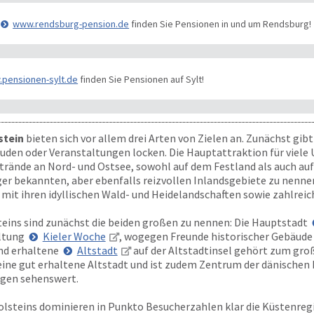
www.rendsburg-pension.de
finden Sie Pensionen in und um Rendsburg!
pensionen-sylt.de
finden Sie Pensionen auf Sylt!
stein
bieten sich vor allem drei Arten von Zielen an. Zunächst gibt
den oder Veranstaltungen locken. Die Hauptattraktion für viele U
Strände an Nord- und Ostsee, sowohl auf dem Festland als auch auf
iger bekannten, aber ebenfalls reizvollen Inlandsgebiete zu nenne
 mit ihren idyllischen Wald- und Heidelandschaften sowie zahlrei
eins sind zunächst die beiden großen zu nennen: Die Hauptstadt
ltung
Kieler Woche
, wogegen Freunde historischer Gebäude
end erhaltene
Altstadt
auf der Altstadtinsel gehört zum gr
eine gut erhaltene Altstadt und ist zudem Zentrum der dänischen 
ngen sehenswert.
lsteins dominieren in Punkto Besucherzahlen klar die Küstenreg