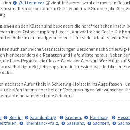
aktion
Wattenmeer
zieht in Summe wohl die meisten Besuch
länzen vor allem die bekannten Ostseebäder wie Grömitz, die Geme
rg.
gionen
an den Küsten sind besonders die nordfriesischen Inseln b
marn in der Ostsee empfängt jedes Jahr zahlreiche Gäste. Die Ko
nnten Ruhe in den Inselgemeinden ist für viele Urlauber jeden S
ehen auch zahlreiche Veranstaltungen Besucher nach Schleswig-Ho
en hier besonders die Regatten und Hafenfeste heraus. Neben der
, die Rum-Regatta, die Classic Week, der Windsurf World Cup auf S
 am vielfältigen Begleitprogramm interessiert ist - bei diesen Ere
 dabei.
en nächsten Aufenthalt in Schleswig-Holstein ins Auge fassen - u
Seite helfen Ihnen sicher bei den Vorbereitungen. Wir wünschen Ih
tein und eine wunderschöne Zeit dort!
n
,
Berlin
,
Brandenburg
,
Bremen
,
Hamburg
,
Hesse
estfalen
,
Rheinland-Pfalz
,
Saarland
,
Sachsen
,
Sachs