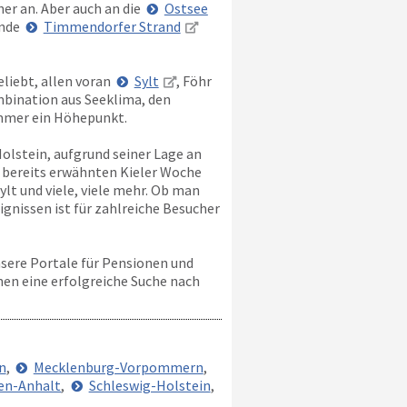
er an. Aber auch an die
Ostsee
inde
Timmendorfer Strand
eliebt, allen voran
Sylt
, Föhr
mbination aus Seeklima, den
ommer ein Höhepunkt.
lstein, aufgrund seiner Lage an
 bereits erwähnten Kieler Woche
ylt und viele, viele mehr. Ob man
ignissen ist für zahlreiche Besucher
nsere Portale für Pensionen und
nen eine erfolgreiche Suche nach
n
,
Mecklenburg-Vorpommern
,
en-Anhalt
,
Schleswig-Holstein
,