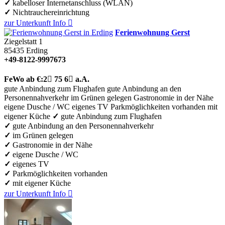
✓
kabelloser Internetanschluss (WLAN)
✓
Nichtrauchereinrichtung
zur Unterkunft
Info

Ferienwohnung Gerst
Ziegelstatt 1
85435
Erding
+49-8122-9997673
FeWo
ab €:
2

75
6

a.A.
gute Anbindung zum Flughafen
gute Anbindung an den
Personennahverkehr
im Grünen gelegen
Gastronomie in der Nähe
eigene Dusche / WC
eigenes TV
Parkmöglichkeiten vorhanden
mit
eigener Küche
✓
gute Anbindung zum Flughafen
✓
gute Anbindung an den Personennahverkehr
✓
im Grünen gelegen
✓
Gastronomie in der Nähe
✓
eigene Dusche / WC
✓
eigenes TV
✓
Parkmöglichkeiten vorhanden
✓
mit eigener Küche
zur Unterkunft
Info
