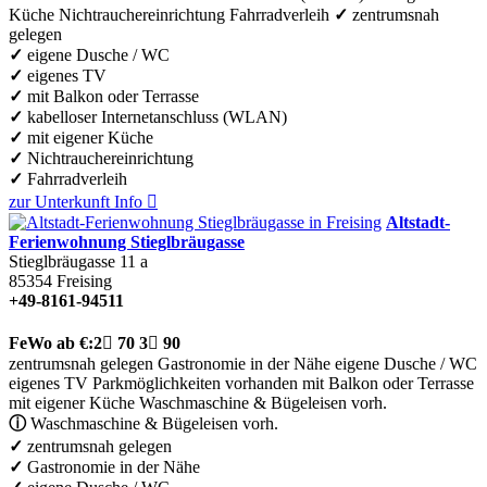
Küche
Nichtrauchereinrichtung
Fahrradverleih
✓
zentrumsnah
gelegen
✓
eigene Dusche / WC
✓
eigenes TV
✓
mit Balkon oder Terrasse
✓
kabelloser Internetanschluss (WLAN)
✓
mit eigener Küche
✓
Nichtrauchereinrichtung
✓
Fahrradverleih
zur Unterkunft
Info

Altstadt-
Ferienwohnung Stieglbräugasse
Stieglbräugasse 11 a
85354
Freising
+49-8161-94511
FeWo
ab €:
2

70
3

90
zentrumsnah gelegen
Gastronomie in der Nähe
eigene Dusche / WC
eigenes TV
Parkmöglichkeiten vorhanden
mit Balkon oder Terrasse
mit eigener Küche
Waschmaschine & Bügeleisen vorh.
ⓘ
Waschmaschine & Bügeleisen vorh.
✓
zentrumsnah gelegen
✓
Gastronomie in der Nähe