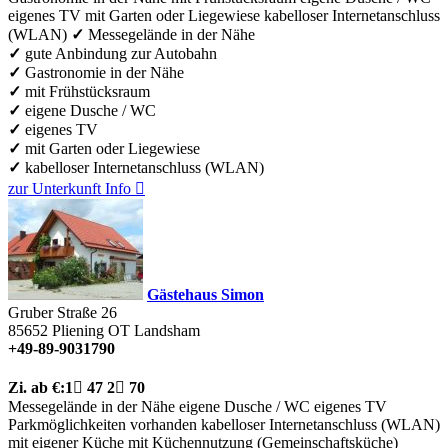
eigenes TV
mit Garten oder Liegewiese
kabelloser Internetanschluss
(WLAN)
✓
Messegelände in der Nähe
✓
gute Anbindung zur Autobahn
✓
Gastronomie in der Nähe
✓
mit Frühstücksraum
✓
eigene Dusche / WC
✓
eigenes TV
✓
mit Garten oder Liegewiese
✓
kabelloser Internetanschluss (WLAN)
zur Unterkunft
Info

Gästehaus Simon
Gruber Straße 26
85652
Pliening OT Landsham
+49-89-9031790
Zi.
ab €:
1

47
2

70
Messegelände in der Nähe
eigene Dusche / WC
eigenes TV
Parkmöglichkeiten vorhanden
kabelloser Internetanschluss (WLAN)
mit eigener Küche
mit Küchennutzung (Gemeinschaftsküche)