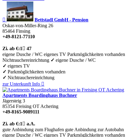

Bettstadl GmbH - Pension
Oskar-von-Miller-Ring 26
85464
Finsing
+49-8121-77110
Zi.
ab €:
1

47
eigene Dusche / WC
eigenes TV
Parkmöglichkeiten vorhanden
Nichtrauchereinrichtung
✓
eigene Dusche / WC
✓
eigenes TV
✓
Parkmöglichkeiten vorhanden
✓
Nichtrauchereinrichtung
zur Unterkunft
Info

Apartments Boardinghaus Buchner
Jägersteig 3
85354
Freising OT Achering
+49-8165-9089111
Zi.
ab €:
1

a.A.
gute Anbindung zum Flughafen
gute Anbindung zur Autobahn
eigene Dusche / WC
eigenes TV
Parkmöglichkeiten vorhanden