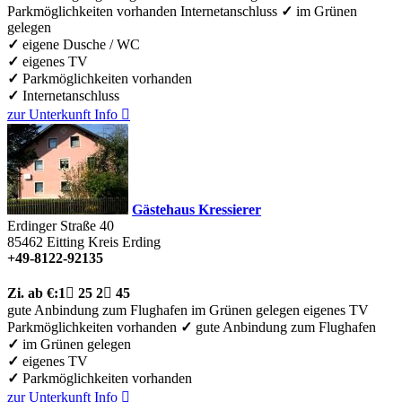
Parkmöglichkeiten vorhanden
Internetanschluss
✓
im Grünen
gelegen
✓
eigene Dusche / WC
✓
eigenes TV
✓
Parkmöglichkeiten vorhanden
✓
Internetanschluss
zur Unterkunft
Info

Gästehaus Kressierer
Erdinger Straße 40
85462
Eitting Kreis Erding
+49-8122-92135
Zi.
ab €:
1

25
2

45
gute Anbindung zum Flughafen
im Grünen gelegen
eigenes TV
Parkmöglichkeiten vorhanden
✓
gute Anbindung zum Flughafen
✓
im Grünen gelegen
✓
eigenes TV
✓
Parkmöglichkeiten vorhanden
zur Unterkunft
Info
