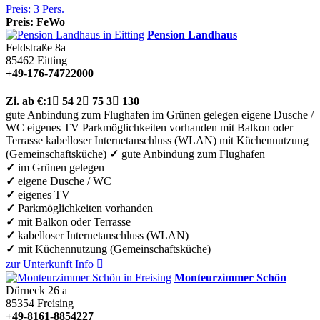
Preis: 3 Pers.
Preis: FeWo
Pension Landhaus
Feldstraße 8a
85462
Eitting
+49-176-74722000
Zi.
ab €:
1

54
2

75
3

130
gute Anbindung zum Flughafen
im Grünen gelegen
eigene Dusche /
WC
eigenes TV
Parkmöglichkeiten vorhanden
mit Balkon oder
Terrasse
kabelloser Internetanschluss (WLAN)
mit Küchennutzung
(Gemeinschaftsküche)
✓
gute Anbindung zum Flughafen
✓
im Grünen gelegen
✓
eigene Dusche / WC
✓
eigenes TV
✓
Parkmöglichkeiten vorhanden
✓
mit Balkon oder Terrasse
✓
kabelloser Internetanschluss (WLAN)
✓
mit Küchennutzung (Gemeinschaftsküche)
zur Unterkunft
Info

Monteurzimmer Schön
Dürneck 26 a
85354
Freising
+49-8161-8854227