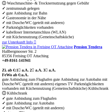
ⓘ
Waschmaschine- & Trocknernutzung gegen Gebühr
✓
zentrumsnah gelegen
✓
gute Anbindung zur Bahn
✓
Gastronomie in der Nähe
✓
mit Dusche/WC (geteilt mit anderen)
✓
Parkmöglichkeiten vorhanden
✓
kabelloser Internetanschluss (WLAN)
✓
mit Küchennutzung (Gemeinschaftsküche)
zur Unterkunft
Info

Pension Tendera
Hallbergmooser Str. 2
85356
Freising OT Attaching
+49-8161-141941
Zi.
ab €:
1

a.A.
2

a.A.
3

a.A.
FeWo
ab €:
a.A.
gute Anbindung zum Flughafen
gute Anbindung zur Autobahn
mit
Dusche/WC (geteilt mit anderen)
eigenes TV
Parkmöglichkeiten
vorhanden
mit Küchennutzung (Gemeinschaftsküche)
Kühlschrank
ⓘ
Kühlschrank
✓
gute Anbindung zum Flughafen
✓
gute Anbindung zur Autobahn
✓
mit Dusche/WC (geteilt mit anderen)