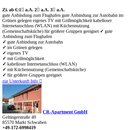
Zi.
ab €:
1

a.A.
2

a.A.
3

a.A.
gute Anbindung zum Flughafen
gute Anbindung zur Autobahn
im
Grünen gelegen
eigenes TV
mit Grillmöglichkeit
kabelloser
Internetanschluss (WLAN)
mit Küchennutzung
(Gemeinschaftsküche)
für größere Gruppen geeignet
✓
gute
Anbindung zum Flughafen
✓
gute Anbindung zur Autobahn
✓
im Grünen gelegen
✓
eigenes TV
✓
mit Grillmöglichkeit
✓
kabelloser Internetanschluss (WLAN)
✓
mit Küchennutzung (Gemeinschaftsküche)
✓
für größere Gruppen geeignet
zur Unterkunft
Info

CR-Apartment GmbH
Geltingerstraße 49
85570
Markt Schwaben
+49-172-6998419