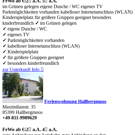
FeWo
ab €:
2

a.A.
5

a.A.
im Grünen gelegen
eigene Dusche / WC
eigenes TV
Parkmöglichkeiten vorhanden
kabelloser Internetanschluss (WLAN)
Kinderspielplatz
für größere Gruppen geeignet
besonders
kinderfreundlich
✓
im Grünen gelegen
✓
eigene Dusche / WC
✓
eigenes TV
✓
Parkmöglichkeiten vorhanden
✓
kabelloser Internetanschluss (WLAN)
✓
Kinderspielplatz
✓
für größere Gruppen geeignet
✓
besonders kinderfreundlich
zur Unterkunft
Info

Ferienwohnung Hallbergmoos
Maximilianstr. 35
85399
Hallbergmoos
+49-811-9989629
FeWo
ab €:
2

a.A.
4

a.A.