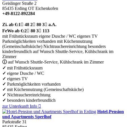
Geislinger Straße 2
85435
Erding OT Eichenkofen
+49-8122-892284
Zi.
ab €:
1

48
2

80
3

a.A.
FeWo
ab €:
2

80
3

113
mit Frühstücksraum
eigene Dusche / WC
eigenes TV
Parkmöglichkeiten vorhanden
mit Küchennutzung
(Gemeinschaftsküche)
Nichtrauchereinrichtung
besonders
kinderfreundlich
auf Wunsch Shuttle-Service, Kühlschrank im
Zimmer
ⓘ
auf Wunsch Shuttle-Service, Kühlschrank im Zimmer
✓
mit Frühstücksraum
✓
eigene Dusche / WC
✓
eigenes TV
✓
Parkmöglichkeiten vorhanden
✓
mit Küchennutzung (Gemeinschaftsküche)
✓
Nichtrauchereinrichtung
✓
besonders kinderfreundlich
zur Unterkunft
Info

Hotel-Pension
und Apartments Sperlhof
Parkstraße 31
85435
Erding