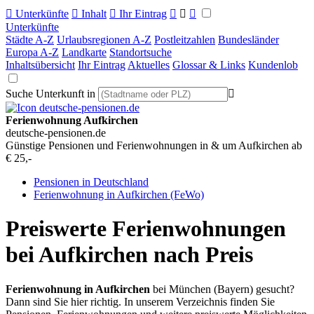

Unterkünfte

Inhalt

Ihr Eintrag



Unterkünfte
Städte A-Z
Urlaubsregionen A-Z
Postleitzahlen
Bundesländer
Europa A-Z
Landkarte
Standortsuche
Inhaltsübersicht
Ihr Eintrag
Aktuelles
Glossar & Links
Kundenlob
Suche Unterkunft in

Ferienwohnung Aufkirchen
deutsche-pensionen.de
Günstige Pensionen und Ferienwohnungen in & um Aufkirchen ab
€ 25,-
Pensionen in Deutschland
Ferienwohnung in Aufkirchen (FeWo)
Preiswerte Ferienwohnungen
bei Aufkirchen nach Preis
Ferienwohnung in Aufkirchen
bei München (Bayern) gesucht?
Dann sind Sie hier richtig. In unserem Verzeichnis finden Sie