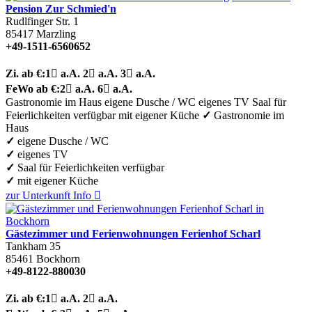
Pension Zur Schmied'n
Rudlfinger Str. 1
85417
Marzling
+49-1511-6560652
Zi.
ab €:
1

a.A.
2

a.A.
3

a.A.
FeWo
ab €:
2

a.A.
6

a.A.
Gastronomie im Haus
eigene Dusche / WC
eigenes TV
Saal für
Feierlichkeiten verfügbar
mit eigener Küche
✓
Gastronomie im
Haus
✓
eigene Dusche / WC
✓
eigenes TV
✓
Saal für Feierlichkeiten verfügbar
✓
mit eigener Küche
zur Unterkunft
Info

Gästezimmer und Ferienwohnungen Ferienhof Scharl
Tankham 35
85461
Bockhorn
+49-8122-880030
Zi.
ab €:
1

a.A.
2

a.A.