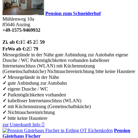
Pension zum Schneiderhof
Mühlenweg 10a
85646
Anzing
+49-1575-9469932
Zi.
ab €:
1

45
2

59
FeWo
ab €:
2

79
Messegelände in der Nähe
gute Anbindung zur Autobahn
eigene
Dusche / WC
Parkmöglichkeiten vorhanden
kabelloser
Internetanschluss (WLAN)
mit Küchennutzung
(Gemeinschaftsküche)
Nichtrauchereinrichtung
bitte keine Haustiere
✓
Messegelände in der Nähe
✓
gute Anbindung zur Autobahn
✓
eigene Dusche / WC
✓
Parkmöglichkeiten vorhanden
✓
kabelloser Internetanschluss (WLAN)
✓
mit Küchennutzung (Gemeinschaftsküche)
✓
Nichtrauchereinrichtung
✓
bitte keine Haustiere
zur Unterkunft
Info

Pension
Gästehaus Fischer