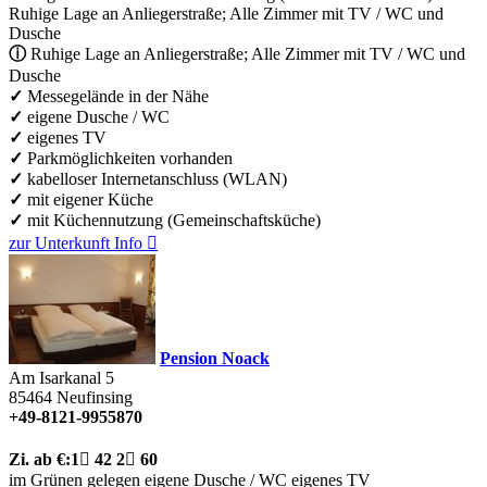
Ruhige Lage an Anliegerstraße; Alle Zimmer mit TV / WC und
Dusche
ⓘ
Ruhige Lage an Anliegerstraße; Alle Zimmer mit TV / WC und
Dusche
✓
Messegelände in der Nähe
✓
eigene Dusche / WC
✓
eigenes TV
✓
Parkmöglichkeiten vorhanden
✓
kabelloser Internetanschluss (WLAN)
✓
mit eigener Küche
✓
mit Küchennutzung (Gemeinschaftsküche)
zur Unterkunft
Info

Pension Noack
Am Isarkanal 5
85464
Neufinsing
+49-8121-9955870
Zi.
ab €:
1

42
2

60
im Grünen gelegen
eigene Dusche / WC
eigenes TV