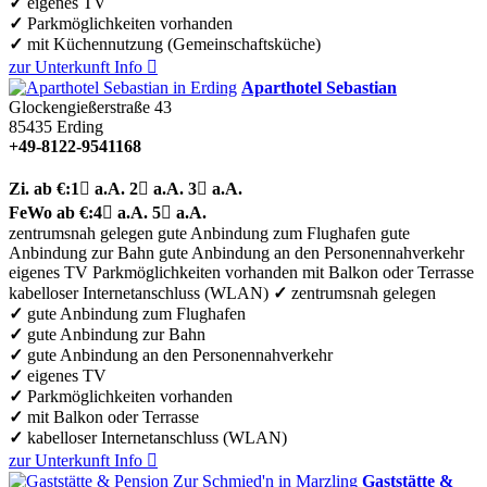
✓
eigenes TV
✓
Parkmöglichkeiten vorhanden
✓
mit Küchennutzung (Gemeinschaftsküche)
zur Unterkunft
Info

Aparthotel Sebastian
Glockengießerstraße 43
85435
Erding
+49-8122-9541168
Zi.
ab €:
1

a.A.
2

a.A.
3

a.A.
FeWo
ab €:
4

a.A.
5

a.A.
zentrumsnah gelegen
gute Anbindung zum Flughafen
gute
Anbindung zur Bahn
gute Anbindung an den Personennahverkehr
eigenes TV
Parkmöglichkeiten vorhanden
mit Balkon oder Terrasse
kabelloser Internetanschluss (WLAN)
✓
zentrumsnah gelegen
✓
gute Anbindung zum Flughafen
✓
gute Anbindung zur Bahn
✓
gute Anbindung an den Personennahverkehr
✓
eigenes TV
✓
Parkmöglichkeiten vorhanden
✓
mit Balkon oder Terrasse
✓
kabelloser Internetanschluss (WLAN)
zur Unterkunft
Info

Gaststätte &