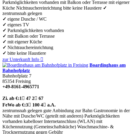
Parkmöglichkeiten vorhanden
mit Balkon oder Terrasse
mit eigener
Küche
Nichtrauchereinrichtung
bitte keine Haustiere
✓
zentrumsnah gelegen
✓
eigene Dusche / WC
✓
eigenes TV
✓
Parkmöglichkeiten vorhanden
✓
mit Balkon oder Terrasse
✓
mit eigener Küche
✓
Nichtrauchereinrichtung
✓
bitte keine Haustiere
zur Unterkunft
Info

Boardinghaus am
Bahnhofplatz
Bahnhofplatz 7
85354
Freising
+49-8161-4965771
Zi.
ab €:
1

47
2

67
FeWo
ab €:
3

100
4

a.A.
zentrumsnah gelegen
gute Anbindung zur Bahn
Gastronomie in der
Nähe
mit Dusche/WC (geteilt mit anderen)
Parkmöglichkeiten
vorhanden
kabelloser Internetanschluss (WLAN)
mit
Küchennutzung (Gemeinschaftsküche)
Waschmaschine- &
Trocknernutzung gegen Gebühr