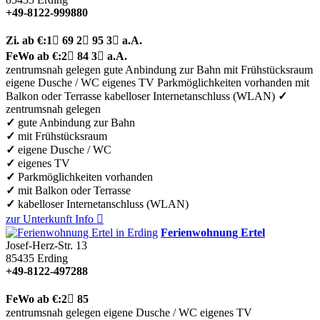
+49-8122-999880
Zi.
ab €:
1

69
2

95
3

a.A.
FeWo
ab €:
2

84
3

a.A.
zentrumsnah gelegen
gute Anbindung zur Bahn
mit Frühstücksraum
eigene Dusche / WC
eigenes TV
Parkmöglichkeiten vorhanden
mit
Balkon oder Terrasse
kabelloser Internetanschluss (WLAN)
✓
zentrumsnah gelegen
✓
gute Anbindung zur Bahn
✓
mit Frühstücksraum
✓
eigene Dusche / WC
✓
eigenes TV
✓
Parkmöglichkeiten vorhanden
✓
mit Balkon oder Terrasse
✓
kabelloser Internetanschluss (WLAN)
zur Unterkunft
Info

Ferienwohnung Ertel
Josef-Herz-Str. 13
85435
Erding
+49-8122-497288
FeWo
ab €:
2

85
zentrumsnah gelegen
eigene Dusche / WC
eigenes TV