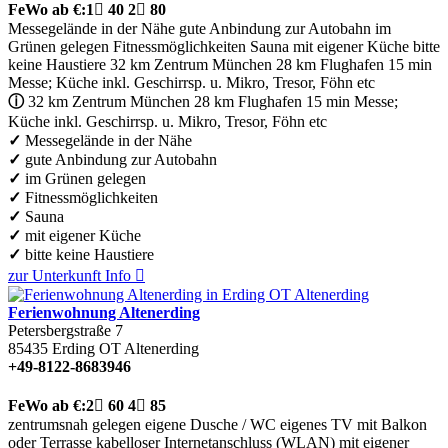
FeWo
ab €:
1

40
2

80
Messegelände in der Nähe
gute Anbindung zur Autobahn
im
Grünen gelegen
Fitnessmöglichkeiten
Sauna
mit eigener Küche
bitte
keine Haustiere
32 km Zentrum München 28 km Flughafen 15 min
Messe; Küche inkl. Geschirrsp. u. Mikro, Tresor, Föhn etc
ⓘ
32 km Zentrum München 28 km Flughafen 15 min Messe;
Küche inkl. Geschirrsp. u. Mikro, Tresor, Föhn etc
✓
Messegelände in der Nähe
✓
gute Anbindung zur Autobahn
✓
im Grünen gelegen
✓
Fitnessmöglichkeiten
✓
Sauna
✓
mit eigener Küche
✓
bitte keine Haustiere
zur Unterkunft
Info

Ferienwohnung Altenerding
Petersbergstraße 7
85435
Erding OT Altenerding
+49-8122-8683946
FeWo
ab €:
2

60
4

85
zentrumsnah gelegen
eigene Dusche / WC
eigenes TV
mit Balkon
oder Terrasse
kabelloser Internetanschluss (WLAN)
mit eigener