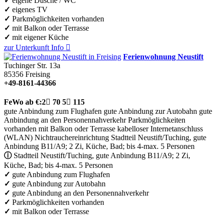
✓
eigene Dusche / WC
✓
eigenes TV
✓
Parkmöglichkeiten vorhanden
✓
mit Balkon oder Terrasse
✓
mit eigener Küche
zur Unterkunft
Info

Ferienwohnung Neustift
Tuchinger Str. 13a
85356
Freising
+49-8161-44366
FeWo
ab €:
2

70
5

115
gute Anbindung zum Flughafen
gute Anbindung zur Autobahn
gute
Anbindung an den Personennahverkehr
Parkmöglichkeiten
vorhanden
mit Balkon oder Terrasse
kabelloser Internetanschluss
(WLAN)
Nichtrauchereinrichtung
Stadtteil Neustift/Tuching, gute
Anbindung B11/A9; 2 Zi, Küche, Bad; bis 4-max. 5 Personen
ⓘ
Stadtteil Neustift/Tuching, gute Anbindung B11/A9; 2 Zi,
Küche, Bad; bis 4-max. 5 Personen
✓
gute Anbindung zum Flughafen
✓
gute Anbindung zur Autobahn
✓
gute Anbindung an den Personennahverkehr
✓
Parkmöglichkeiten vorhanden
✓
mit Balkon oder Terrasse