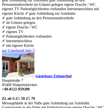
gute Anbindung zur Autobahn
gute Anbindung an den
Personennahverkehr
im Grünen gelegen
eigene Dusche / WC
eigenes TV
Parkmöglichkeiten vorhanden
Internetanschluss
mit
eigener Küche
✓
gute Anbindung zur Autobahn
✓
gute Anbindung an den Personennahverkehr
✓
im Grünen gelegen
✓
eigene Dusche / WC
✓
eigenes TV
✓
Parkmöglichkeiten vorhanden
✓
Internetanschluss
✓
mit eigener Küche
zur Unterkunft
Info

Gästehaus Zehmerhof
Hauptstraße 7
85469
Walpertskirchen
+49-8122-959200
Zi.
ab €:
1

59
2

79
Messegelände in der Nähe
gute Anbindung zur Autobahn
Gastronomie in der Nähe
mit Frühstücksraum
eigene Dusche / WC