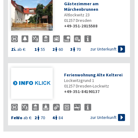
Gästezimmer am
Märchenbrunnen
Altlockwitz 23
01257
Dresden
+49-351-2815588


zur Unterkunft
Zi.
ab €:
1
55
2
60
3
70



Ferienwohnung Alte Kelterei
Lockwitzgrund 1
01257
Dresden-Lockwitz
+49-351-84190137

zur Unterkunft
FeWo
ab €:
2
70
4
84

