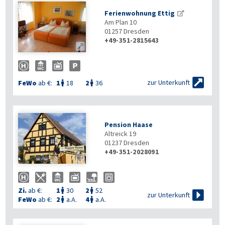
Ferienwohnung Ettig
Am Plan 10
01257
Dresden
+49-351-2815643


zur Unterkunft
FeWo
ab €:
1
18
2
36


Pension Haase
Altreick 19
01237
Dresden
+49-351-2028091

Zi.
ab €:
1
30
2
52



zur Unterkunft
FeWo
ab €:
2
a.A.
4
a.A.

