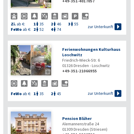
+49-351-4017057

Zi.
ab €:
1
35
2
46
3
55




zur Unterkunft
FeWo
ab €:
2
52
4
74


Ferienwohnungen Kulturhaus
Loschwitz
Friedrich-Wieck-Str. 6
01326
Dresden - Loschwitz
+49-351-21066955


zur Unterkunft
FeWo
ab €:
1
35
2
45


Pension Blüher
Alemannenstraße 24
01309
Dresden (Striesen)