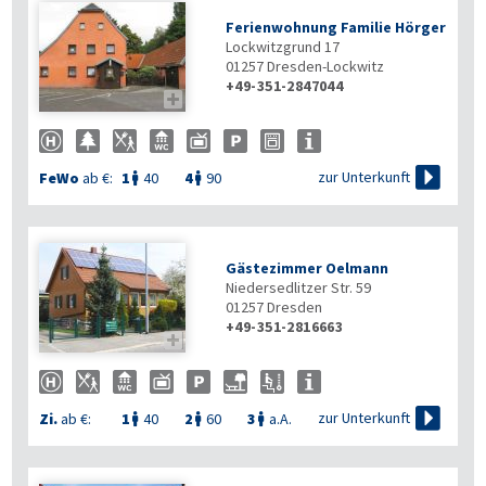
Ferienwohnung Familie Hörger
Lockwitzgrund 17
01257
Dresden-Lockwitz
+49-351-2847044


zur Unterkunft
FeWo
ab €:
1
40
4
90


Gästezimmer Oelmann
Niedersedlitzer Str. 59
01257
Dresden
+49-351-2816663


zur Unterkunft
Zi.
ab €:
1
40
2
60
3
a.A.


