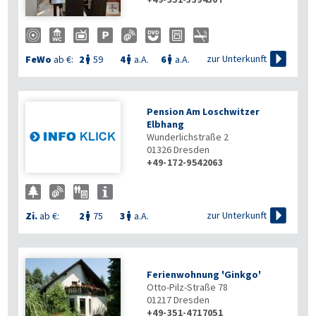


zur Unterkunft
FeWo
ab €:
2
59
4
a.A.
6
a.A.



Pension Am Loschwitzer
Elbhang
Wunderlichstraße 2
01326
Dresden
+49-172-9542063

zur Unterkunft
Zi.
ab €:
2
75
3
a.A.


Ferienwohnung 'Ginkgo'
Otto-Pilz-Straße 78
01217
Dresden
+49-351-4717051