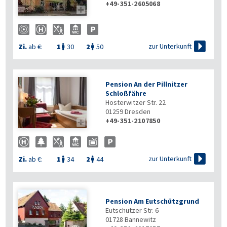
+49-351-2605068


zur Unterkunft
Zi.
ab €:
1
30
2
50


Pension An der Pillnitzer
Schloßfähre
Hosterwitzer Str. 22
01259
Dresden
+49-351-2107850


zur Unterkunft
Zi.
ab €:
1
34
2
44


Pension Am Eutschützgrund
Eutschützer Str. 6
01728
Bannewitz