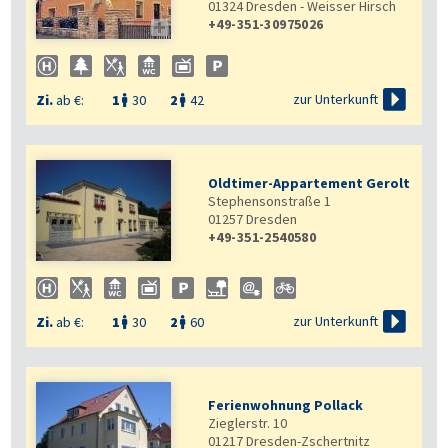
01324
Dresden - Weisser Hirsch
+49-351-30975026


zur Unterkunft
Zi.
ab €:
1
30
2
42


Oldtimer-Appartement Gerolt
Stephensonstraße 1
01257
Dresden
+49-351-2540580

zur Unterkunft
Zi.
ab €:
1
30
2
60


Ferienwohnung Pollack
Zieglerstr. 10
01217
Dresden-Zschertnitz