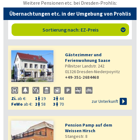
Weitere Pensionen etc. bei Dresden-Prohlis:
Übernachtungen etc. in der Umgebung von Prohlis
Sortierung nach: EZ-Preis

Gästezimmer und
Ferienwohnung Saase
Pillnitzer Landstr. 242
01326
Dresden-Niederpoyritz
+49-351-2684468

Zi.
ab €:
1
19
2
44



zur Unterkunft
FeWo
ab €:
2
58
3
70


Pension Pamp auf dem
Weissen Hirsch
Stangestr. 8