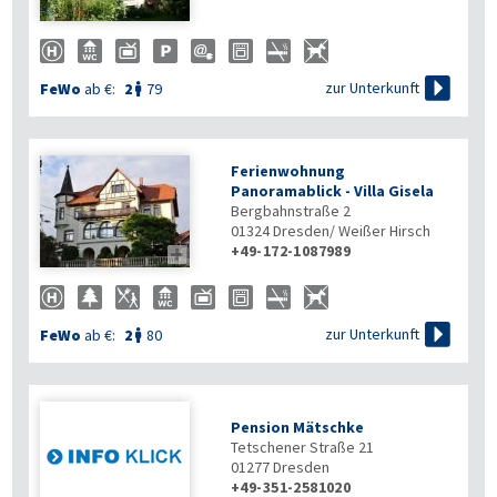

zur Unterkunft
FeWo
ab €:
2
79

Ferienwohnung
Panoramablick - Villa Gisela
Bergbahnstraße 2
01324
Dresden/ Weißer Hirsch
+49-172-1087989


zur Unterkunft
FeWo
ab €:
2
80

Pension Mätschke
Tetschener Straße 21
01277
Dresden
+49-351-2581020