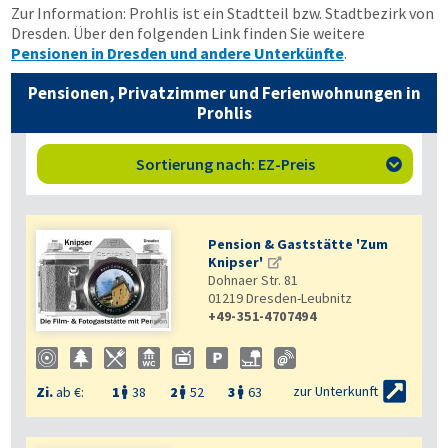
Zur Information: Prohlis ist ein Stadtteil bzw. Stadtbezirk von
Dresden. Über den folgenden Link finden Sie weitere
Pensionen in Dresden und andere Unterkünfte
.
Pensionen, Privatzimmer und Ferienwohnungen in
Prohlis
Sortierung nach: EZ-Preis

Pension & Gaststätte 'Zum
Knipser'
Dohnaer Str. 81
01219
Dresden-Leubnitz
+49-351-4707494


zur Unterkunft
Zi.
ab €:
1
38
2
52
3
63


