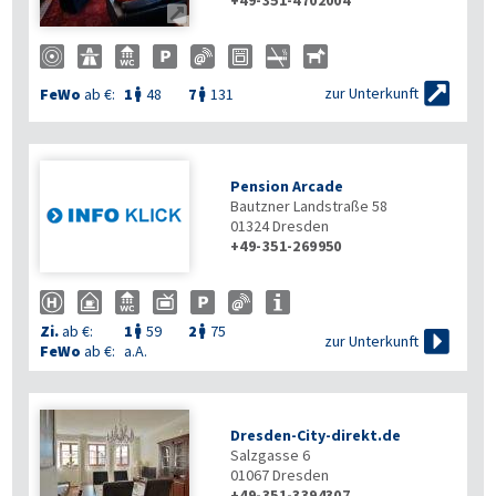
+49-351-4702004


zur Unterkunft
FeWo
ab €:
1
48
7
131


Pension Arcade
Bautzner Landstraße 58
01324
Dresden
+49-351-269950
Zi.
ab €:
1
59
2
75



zur Unterkunft
FeWo
ab €:
a.A.
Dresden-City-direkt.de
Salzgasse 6
01067
Dresden
+49-351-3394307