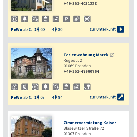
+49-351-4031228


zur Unterkunft
FeWo
ab €:
2
60
4
80


Ferienwohnung Marek
Rugestr. 2
01069
Dresden
+49-351-47960764


zur Unterkunft
FeWo
ab €:
2
68
4
84


Zimmervermietung Kaiser
Blasewitzer Straße 72
01307
Dresden