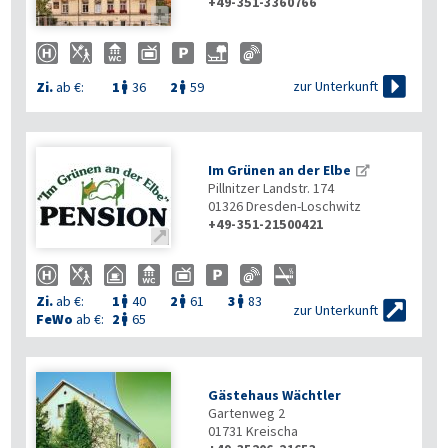
+49-351-3360766


zur Unterkunft
Zi.
ab €:
1
36
2
59


Im Grünen an der Elbe
Pillnitzer Landstr. 174
01326
Dresden-Loschwitz
+49-351-21500421

Zi.
ab €:
1
40
2
61
3
83




zur Unterkunft
FeWo
ab €:
2
65

Gästehaus Wächtler
Gartenweg 2
01731
Kreischa