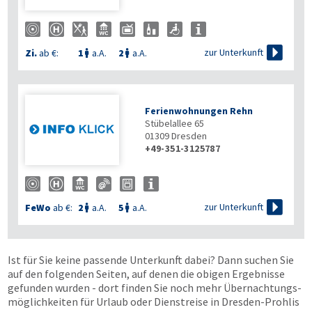

zur Unterkunft
Zi.
ab €:
1
a.A.
2
a.A.


Ferienwohnungen Rehn
Stübelallee 65
01309
Dresden
+49-351-3125787

zur Unterkunft
FeWo
ab €:
2
a.A.
5
a.A.


Ist für Sie keine passende Unterkunft dabei? Dann suchen Sie
auf den folgenden Seiten, auf denen die obigen Ergebnisse
gefunden wurden - dort finden Sie noch mehr Übernachtungs­
möglichkeiten für Urlaub oder Dienstreise in Dresden-Prohlis