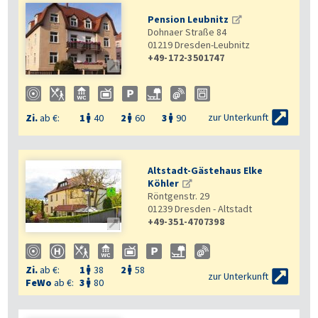
Pension Leubnitz
Dohnaer Straße 84
01219
Dresden-Leubnitz
+49-172-3501747


zur Unterkunft
Zi.
ab €:
1
40
2
60
3
90



Altstadt-Gästehaus Elke
Köhler
Röntgenstr. 29
01239
Dresden - Altstadt
+49-351-4707398

Zi.
ab €:
1
38
2
58



zur Unterkunft
FeWo
ab €:
3
80
