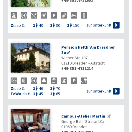
+49-35206-21653

zur Unterkunft
Zi.
ab €:
1
40
2
80
3
150



Pension Helth 'Am Dresdner
Zoo'
Wiener Str. 107
01219
Dresden - Altstadt
+49-351-4711214
Zi.
ab €:
1
46
2
70



zur Unterkunft
FeWo
ab €:
1
45
2
65


Campus-Atelier Martin
George-Bähr-Straße 10a
01069
Dresden