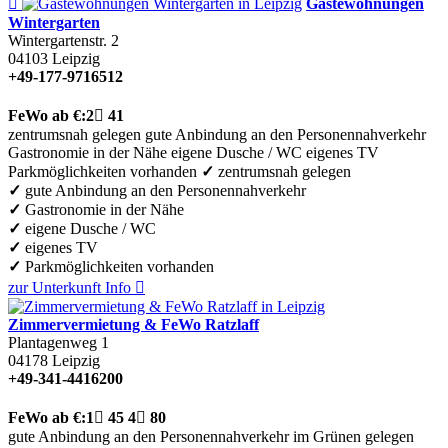

Gästewohnungen
Wintergarten
Wintergartenstr. 2
04103
Leipzig
+49-177-9716512
FeWo
ab €:
2

41
zentrumsnah gelegen
gute Anbindung an den Personennahverkehr
Gastronomie in der Nähe
eigene Dusche / WC
eigenes TV
Parkmöglichkeiten vorhanden
✓
zentrumsnah gelegen
✓
gute Anbindung an den Personennahverkehr
✓
Gastronomie in der Nähe
✓
eigene Dusche / WC
✓
eigenes TV
✓
Parkmöglichkeiten vorhanden
zur Unterkunft
Info

Zimmervermietung & FeWo Ratzlaff
Plantagenweg 1
04178
Leipzig
+49-341-4416200
FeWo
ab €:
1

45
4

80
gute Anbindung an den Personennahverkehr
im Grünen gelegen