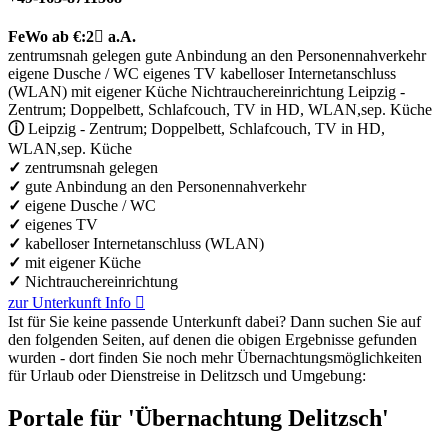
FeWo
ab €:
2

a.A.
zentrumsnah gelegen
gute Anbindung an den Personennahverkehr
eigene Dusche / WC
eigenes TV
kabelloser Internetanschluss
(WLAN)
mit eigener Küche
Nichtrauchereinrichtung
Leipzig -
Zentrum; Doppelbett, Schlafcouch, TV in HD, WLAN,sep. Küche
ⓘ
Leipzig - Zentrum; Doppelbett, Schlafcouch, TV in HD,
WLAN,sep. Küche
✓
zentrumsnah gelegen
✓
gute Anbindung an den Personennahverkehr
✓
eigene Dusche / WC
✓
eigenes TV
✓
kabelloser Internetanschluss (WLAN)
✓
mit eigener Küche
✓
Nichtrauchereinrichtung
zur Unterkunft
Info

Ist für Sie keine passende Unterkunft dabei? Dann suchen Sie auf
den folgenden Seiten, auf denen die obigen Ergebnisse gefunden
wurden - dort finden Sie noch mehr Übernachtungs­möglichkeiten
für Urlaub oder Dienstreise in Delitzsch und Umgebung:
Portale für 'Übernachtung Delitzsch'