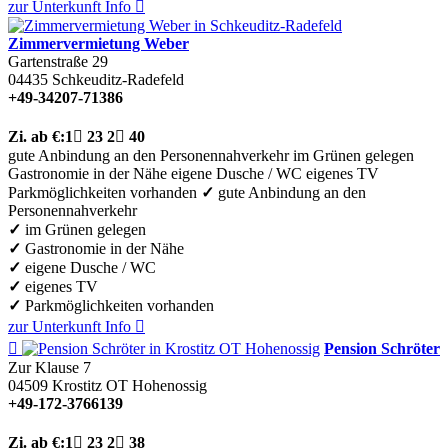
zur Unterkunft
Info

Zimmervermietung Weber
Gartenstraße 29
04435
Schkeuditz-Radefeld
+49-34207-71386
Zi.
ab €:
1

23
2

40
gute Anbindung an den Personennahverkehr
im Grünen gelegen
Gastronomie in der Nähe
eigene Dusche / WC
eigenes TV
Parkmöglichkeiten vorhanden
✓
gute Anbindung an den
Personennahverkehr
✓
im Grünen gelegen
✓
Gastronomie in der Nähe
✓
eigene Dusche / WC
✓
eigenes TV
✓
Parkmöglichkeiten vorhanden
zur Unterkunft
Info


Pension Schröter
Zur Klause 7
04509
Krostitz OT Hohenossig
+49-172-3766139
Zi.
ab €:
1

23
2

38