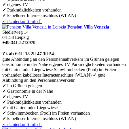
✓
eigenes TV
✓
Parkmöglichkeiten vorhanden
✓
kabelloser Internetanschluss (WLAN)
zur Unterkunft
Info

Pension Villa Venezia
Siedlerweg 14
04158
Leipzig
+49-341-5212970
Zi.
ab €:
1

18
2

47
3

54
gute Anbindung an den Personennahverkehr
im Grünen gelegen
Gastronomie in der Nähe
eigenes TV
Parkmöglichkeiten vorhanden
mit Garten oder Liegewiese
Schwimmbecken (Pool) im Freien
vorhanden
kabelloser Internetanschluss (WLAN)
✓
gute
Anbindung an den Personennahverkehr
✓
im Grünen gelegen
✓
Gastronomie in der Nähe
✓
eigenes TV
✓
Parkmöglichkeiten vorhanden
✓
mit Garten oder Liegewiese
✓
Schwimmbecken (Pool) im Freien vorhanden
✓
kabelloser Internetanschluss (WLAN)
zur Unterkunft
Info
