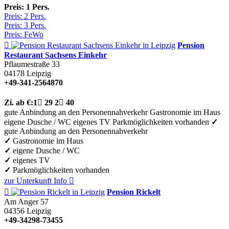
Preis: 1 Pers.
Preis: 2 Pers.
Preis: 3 Pers.
Preis: FeWo

Pension
Restaurant Sachsens Einkehr
Pflaumestraße 33
04178
Leipzig
+49-341-2564870
Zi.
ab €:
1

29
2

40
gute Anbindung an den Personennahverkehr
Gastronomie im Haus
eigene Dusche / WC
eigenes TV
Parkmöglichkeiten vorhanden
✓
gute Anbindung an den Personennahverkehr
✓
Gastronomie im Haus
✓
eigene Dusche / WC
✓
eigenes TV
✓
Parkmöglichkeiten vorhanden
zur Unterkunft
Info


Pension Rickelt
Am Anger 57
04356
Leipzig
+49-34298-73455