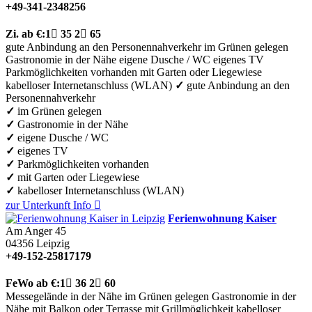
+49-341-2348256
Zi.
ab €:
1

35
2

65
gute Anbindung an den Personennahverkehr
im Grünen gelegen
Gastronomie in der Nähe
eigene Dusche / WC
eigenes TV
Parkmöglichkeiten vorhanden
mit Garten oder Liegewiese
kabelloser Internetanschluss (WLAN)
✓
gute Anbindung an den
Personennahverkehr
✓
im Grünen gelegen
✓
Gastronomie in der Nähe
✓
eigene Dusche / WC
✓
eigenes TV
✓
Parkmöglichkeiten vorhanden
✓
mit Garten oder Liegewiese
✓
kabelloser Internetanschluss (WLAN)
zur Unterkunft
Info

Ferienwohnung Kaiser
Am Anger 45
04356
Leipzig
+49-152-25817179
FeWo
ab €:
1

36
2

60
Messegelände in der Nähe
im Grünen gelegen
Gastronomie in der
Nähe
mit Balkon oder Terrasse
mit Grillmöglichkeit
kabelloser