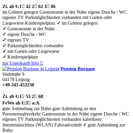
Zi.
ab €:
1

42
2

62
3

86
im Grünen gelegen
Gastronomie in der Nähe
eigene Dusche / WC
eigenes TV
Parkmöglichkeiten vorhanden
mit Garten oder
Liegewiese
Kinderspielplatz
✓
im Grünen gelegen
✓
Gastronomie in der Nähe
✓
eigene Dusche / WC
✓
eigenes TV
✓
Parkmöglichkeiten vorhanden
✓
mit Garten oder Liegewiese
✓
Kinderspielplatz
zur Unterkunft
Info

Pension Burgaue
Südstraße 9
04178
Leipzig
+49-341-453230
Zi.
ab €:
1

53
2

68
FeWo
ab €:
3

a.A.
gute Anbindung zur Bahn
gute Anbindung an den
Personennahverkehr
Gastronomie in der Nähe
eigene Dusche / WC
eigenes TV
Parkmöglichkeiten vorhanden
kabelloser
Internetanschluss (WLAN)
Fahrradverleih
✓
gute Anbindung zur
Bahn