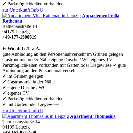
✓
Parkmöglichkeiten vorhanden
zur Unterkunft
Info

Appartement Villa
Rathenau
Rathenaustraße 14
04179
Leipzig
+49-177-1588619
FeWo
ab €:
2

a.A.
gute Anbindung an den Personennahverkehr
im Grünen gelegen
Gastronomie in der Nähe
eigene Dusche / WC
eigenes TV
Parkmöglichkeiten vorhanden
mit Garten oder Liegewiese
✓
gute
Anbindung an den Personennahverkehr
✓
im Grünen gelegen
✓
Gastronomie in der Nähe
✓
eigene Dusche / WC
✓
eigenes TV
✓
Parkmöglichkeiten vorhanden
✓
mit Garten oder Liegewiese
zur Unterkunft
Info

Apartment Thomasius
Thomasiusstraße 14
04109
Leipzig
+49-163-8711568