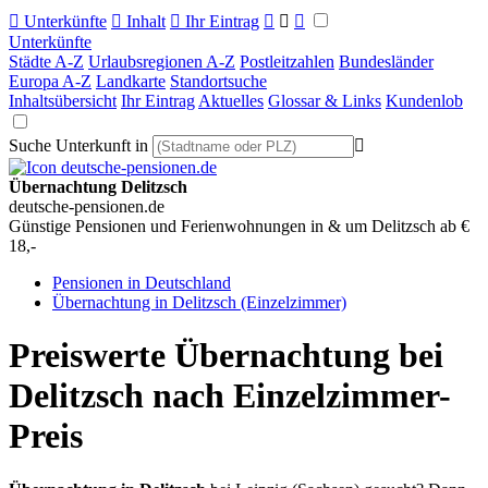

Unterkünfte

Inhalt

Ihr Eintrag



Unterkünfte
Städte A-Z
Urlaubsregionen A-Z
Postleitzahlen
Bundesländer
Europa A-Z
Landkarte
Standortsuche
Inhaltsübersicht
Ihr Eintrag
Aktuelles
Glossar & Links
Kundenlob
Suche Unterkunft in

Übernachtung Delitzsch
deutsche-pensionen.de
Günstige Pensionen und Ferienwohnungen in & um Delitzsch ab €
18,-
Pensionen in Deutschland
Übernachtung in Delitzsch (Einzelzimmer)
Preiswerte Übernachtung bei
Delitzsch nach Einzelzimmer-
Preis