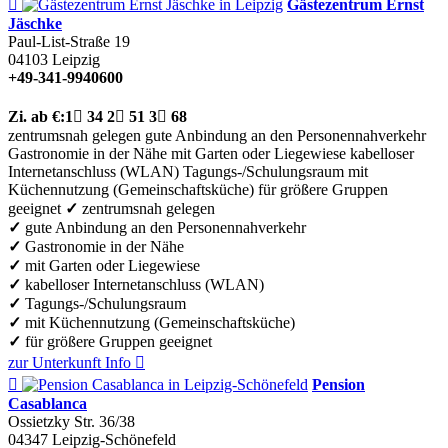

Gästezentrum Ernst
Jäschke
Paul-List-Straße 19
04103
Leipzig
+49-341-9940600
Zi.
ab €:
1

34
2

51
3

68
zentrumsnah gelegen
gute Anbindung an den Personennahverkehr
Gastronomie in der Nähe
mit Garten oder Liegewiese
kabelloser
Internetanschluss (WLAN)
Tagungs-/Schulungsraum
mit
Küchennutzung (Gemeinschaftsküche)
für größere Gruppen
geeignet
✓
zentrumsnah gelegen
✓
gute Anbindung an den Personennahverkehr
✓
Gastronomie in der Nähe
✓
mit Garten oder Liegewiese
✓
kabelloser Internetanschluss (WLAN)
✓
Tagungs-/Schulungsraum
✓
mit Küchennutzung (Gemeinschaftsküche)
✓
für größere Gruppen geeignet
zur Unterkunft
Info


Pension
Casablanca
Ossietzky Str. 36/38
04347
Leipzig-Schönefeld