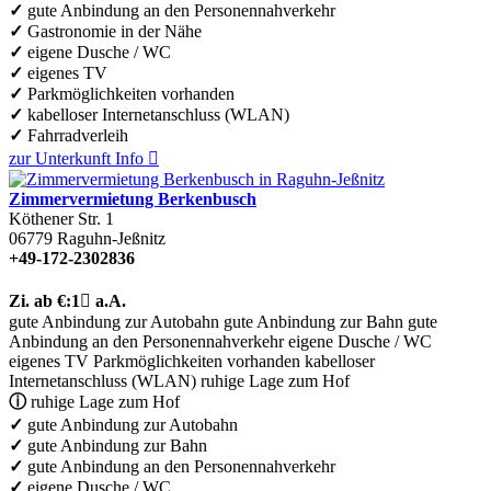
✓
gute Anbindung an den Personennahverkehr
✓
Gastronomie in der Nähe
✓
eigene Dusche / WC
✓
eigenes TV
✓
Parkmöglichkeiten vorhanden
✓
kabelloser Internetanschluss (WLAN)
✓
Fahrradverleih
zur Unterkunft
Info

Zimmervermietung Berkenbusch
Köthener Str. 1
06779
Raguhn-Jeßnitz
+49-172-2302836
Zi.
ab €:
1

a.A.
gute Anbindung zur Autobahn
gute Anbindung zur Bahn
gute
Anbindung an den Personennahverkehr
eigene Dusche / WC
eigenes TV
Parkmöglichkeiten vorhanden
kabelloser
Internetanschluss (WLAN)
ruhige Lage zum Hof
ⓘ
ruhige Lage zum Hof
✓
gute Anbindung zur Autobahn
✓
gute Anbindung zur Bahn
✓
gute Anbindung an den Personennahverkehr
✓
eigene Dusche / WC