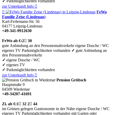
✓
Parkmöglichkeiten vorhanden
zur Unterkunft
Info


FeWo
Familie Zeise (Lindenau)
Karl-Ferlemann-Str. 56
04177
Leipzig-Lindenau
+49-341-9912630
FeWo
ab €:
2

30
gute Anbindung an den Personennahverkehr
eigene Dusche / WC
eigenes TV
Parkmöglichkeiten vorhanden
✓
gute Anbindung an
den Personennahverkehr
✓
eigene Dusche / WC
✓
eigenes TV
✓
Parkmöglichkeiten vorhanden
zur Unterkunft
Info

Pension Grübsch
Hauptstraße 9
04509
Wiedemar
+49-34207-41691
Zi.
ab €:
1

32
2

44
im Grünen gelegen
Gastronomie in der Nähe
eigene Dusche / WC
eigenes TV
Parkmöglichkeiten vorhanden
mit Garten oder