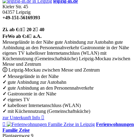
leipzig-in.de
Kieler Str. 45
04357
Leipzig
+49-151-56169393
Zi.
ab €:
1

20
2

40
FeWo
ab €:
4

a.A.
Messegelände in der Nähe
gute Anbindung zur Autobahn
gute
Anbindung an den Personennahverkehr
Gastronomie in der Nähe
eigenes TV
kabelloser Internetanschluss (WLAN)
mit
Küchennutzung (Gemeinschaftsküche)
Leipzig-Mockau zwischen
Messe und Zentrum
ⓘ
Leipzig-Mockau zwischen Messe und Zentrum
✓
Messegelände in der Nähe
✓
gute Anbindung zur Autobahn
✓
gute Anbindung an den Personennahverkehr
✓
Gastronomie in der Nähe
✓
eigenes TV
✓
kabelloser Internetanschluss (WLAN)
✓
mit Küchennutzung (Gemeinschaftsküche)
zur Unterkunft
Info


Ferienwohnungen
Familie Zeise
Plantagenweg 9