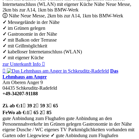
Internetanschluss (WLAN)
mit eigener Küche
Nähe Neue Messe,
2km bis zur A14, 1km bis BMW-Werk
ⓘ
Nähe Neue Messe, 2km bis zur A14, 1km bis BMW-Werk
✓
Messegelände in der Nähe
✓
im Grünen gelegen
✓
Gastronomie in der Nähe
✓
mit Balkon oder Terrasse
✓
mit Grillmöglichkeit
✓
kabelloser Internetanschluss (WLAN)
✓
mit eigener Küche
zur Unterkunft
Info


Das
Lehmhaus am Anger
Am Oberen Anger 9
04435
Schkeuditz-Radefeld
+49-34207-91188
Zi.
ab €:
1

39
2

59
3

65
FeWo
ab €:
1

65
2

85
gute Anbindung zum Flughafen
gute Anbindung an den
Personennahverkehr
im Grünen gelegen
Gastronomie in der Nähe
eigene Dusche / WC
eigenes TV
Parkmöglichkeiten vorhanden
mit
Garten oder Liegewiese
✓
gute Anbindung zum Flughafen