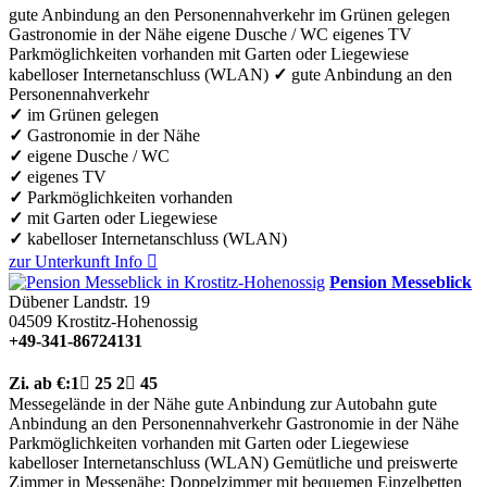
gute Anbindung an den Personennahverkehr
im Grünen gelegen
Gastronomie in der Nähe
eigene Dusche / WC
eigenes TV
Parkmöglichkeiten vorhanden
mit Garten oder Liegewiese
kabelloser Internetanschluss (WLAN)
✓
gute Anbindung an den
Personennahverkehr
✓
im Grünen gelegen
✓
Gastronomie in der Nähe
✓
eigene Dusche / WC
✓
eigenes TV
✓
Parkmöglichkeiten vorhanden
✓
mit Garten oder Liegewiese
✓
kabelloser Internetanschluss (WLAN)
zur Unterkunft
Info

Pension Messeblick
Dübener Landstr. 19
04509
Krostitz-Hohenossig
+49-341-86724131
Zi.
ab €:
1

25
2

45
Messegelände in der Nähe
gute Anbindung zur Autobahn
gute
Anbindung an den Personennahverkehr
Gastronomie in der Nähe
Parkmöglichkeiten vorhanden
mit Garten oder Liegewiese
kabelloser Internetanschluss (WLAN)
Gemütliche und preiswerte
Zimmer in Messenähe; Doppelzimmer mit bequemen Einzelbetten