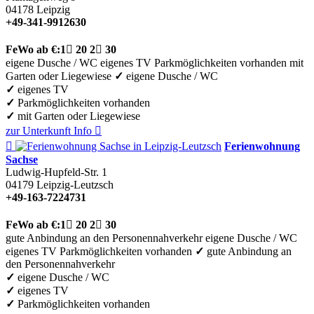
04178
Leipzig
+49-341-9912630
FeWo
ab €:
1

20
2

30
eigene Dusche / WC
eigenes TV
Parkmöglichkeiten vorhanden
mit
Garten oder Liegewiese
✓
eigene Dusche / WC
✓
eigenes TV
✓
Parkmöglichkeiten vorhanden
✓
mit Garten oder Liegewiese
zur Unterkunft
Info


Ferienwohnung
Sachse
Ludwig-Hupfeld-Str. 1
04179
Leipzig-Leutzsch
+49-163-7224731
FeWo
ab €:
1

20
2

30
gute Anbindung an den Personennahverkehr
eigene Dusche / WC
eigenes TV
Parkmöglichkeiten vorhanden
✓
gute Anbindung an
den Personennahverkehr
✓
eigene Dusche / WC
✓
eigenes TV
✓
Parkmöglichkeiten vorhanden