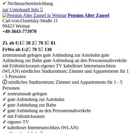
✓
Nichtrauchereinrichtung
zur Unterkunft
Info

Pension Alter Zausel
Carl-von-Ossietzky-Straße 11
99423
Weimar
+49-3643-773970
Zi.
ab €:
1

58
2

70
3

81
FeWo
ab €:
2

70
5

130
zentrumsnah gelegen
gute Anbindung zur Autobahn
gute
Anbindung zur Bahn
gute Anbindung an den Personennahverkehr
mit Frühstücksraum
eigenes TV
kabelloser Internetanschluss
(WLAN)
nördliches Stadtzentrum; Zimmer und Appartements für 1
- 5 Personen
ⓘ
nördliches Stadtzentrum; Zimmer und Appartements für 1 - 5
Personen
✓
zentrumsnah gelegen
✓
gute Anbindung zur Autobahn
✓
gute Anbindung zur Bahn
✓
gute Anbindung an den Personennahverkehr
✓
mit Frühstücksraum
✓
eigenes TV
✓
kabelloser Internetanschluss (WLAN)