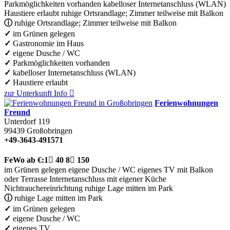
Parkmöglichkeiten vorhanden
kabelloser Internetanschluss (WLAN)
Haustiere erlaubt
ruhige Ortsrandlage; Zimmer teilweise mit Balkon
ⓘ
ruhige Ortsrandlage; Zimmer teilweise mit Balkon
✓
im Grünen gelegen
✓
Gastronomie im Haus
✓
eigene Dusche / WC
✓
Parkmöglichkeiten vorhanden
✓
kabelloser Internetanschluss (WLAN)
✓
Haustiere erlaubt
zur Unterkunft
Info

Ferienwohnungen
Freund
Unterdorf 119
99439
Großobringen
+49-3643-491571
FeWo
ab €:
1

40
8

150
im Grünen gelegen
eigene Dusche / WC
eigenes TV
mit Balkon
oder Terrasse
Internetanschluss
mit eigener Küche
Nichtrauchereinrichtung
ruhige Lage mitten im Park
ⓘ
ruhige Lage mitten im Park
✓
im Grünen gelegen
✓
eigene Dusche / WC
✓
eigenes TV