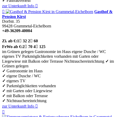
✓
Fahrradverleih
zur Unterkunft
Info


Gasthof &
Pension Kirst
Dorfstr. 35
99428
Grammetal-Eichelborn
+49-36209-40004
Zi.
ab €:
1

32
2

60
FeWo
ab €:
2

70
4

125
im Grünen gelegen
Gastronomie im Haus
eigene Dusche / WC
eigenes TV
Parkmöglichkeiten vorhanden
mit Garten oder
Liegewiese
mit Balkon oder Terrasse
Nichtrauchereinrichtung
✓
im
Grünen gelegen
✓
Gastronomie im Haus
✓
eigene Dusche / WC
✓
eigenes TV
✓
Parkmöglichkeiten vorhanden
✓
mit Garten oder Liegewiese
✓
mit Balkon oder Terrasse
✓
Nichtrauchereinrichtung
zur Unterkunft
Info

