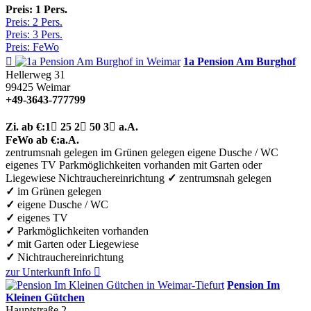
Preis: 1 Pers.
Preis: 2 Pers.
Preis: 3 Pers.
Preis: FeWo

1a Pension Am Burghof
Hellerweg 31
99425
Weimar
+49-3643-777799
Zi.
ab €:
1

25
2

50
3

a.A.
FeWo
ab €:
a.A.
zentrumsnah gelegen
im Grünen gelegen
eigene Dusche / WC
eigenes TV
Parkmöglichkeiten vorhanden
mit Garten oder
Liegewiese
Nichtrauchereinrichtung
✓
zentrumsnah gelegen
✓
im Grünen gelegen
✓
eigene Dusche / WC
✓
eigenes TV
✓
Parkmöglichkeiten vorhanden
✓
mit Garten oder Liegewiese
✓
Nichtrauchereinrichtung
zur Unterkunft
Info

Pension Im
Kleinen Gütchen
Hauptstraße 2