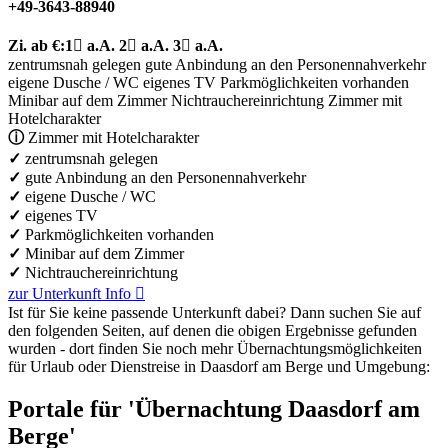
+49-3643-88940
Zi.
ab €:
1

a.A.
2

a.A.
3

a.A.
zentrumsnah gelegen
gute Anbindung an den Personennahverkehr
eigene Dusche / WC
eigenes TV
Parkmöglichkeiten vorhanden
Minibar auf dem Zimmer
Nichtrauchereinrichtung
Zimmer mit
Hotelcharakter
ⓘ
Zimmer mit Hotelcharakter
✓
zentrumsnah gelegen
✓
gute Anbindung an den Personennahverkehr
✓
eigene Dusche / WC
✓
eigenes TV
✓
Parkmöglichkeiten vorhanden
✓
Minibar auf dem Zimmer
✓
Nichtrauchereinrichtung
zur Unterkunft
Info

Ist für Sie keine passende Unterkunft dabei? Dann suchen Sie auf
den folgenden Seiten, auf denen die obigen Ergebnisse gefunden
wurden - dort finden Sie noch mehr Übernachtungs­möglichkeiten
für Urlaub oder Dienstreise in Daasdorf am Berge und Umgebung:
Portale für 'Übernachtung Daasdorf am
Berge'