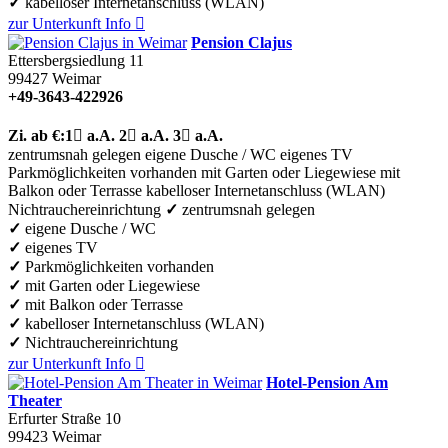
✓
kabelloser Internetanschluss (WLAN)
zur Unterkunft
Info

Pension Clajus
Ettersbergsiedlung 11
99427
Weimar
+49-3643-422926
Zi.
ab €:
1

a.A.
2

a.A.
3

a.A.
zentrumsnah gelegen
eigene Dusche / WC
eigenes TV
Parkmöglichkeiten vorhanden
mit Garten oder Liegewiese
mit
Balkon oder Terrasse
kabelloser Internetanschluss (WLAN)
Nichtrauchereinrichtung
✓
zentrumsnah gelegen
✓
eigene Dusche / WC
✓
eigenes TV
✓
Parkmöglichkeiten vorhanden
✓
mit Garten oder Liegewiese
✓
mit Balkon oder Terrasse
✓
kabelloser Internetanschluss (WLAN)
✓
Nichtrauchereinrichtung
zur Unterkunft
Info

Hotel-Pension Am
Theater
Erfurter Straße 10
99423
Weimar