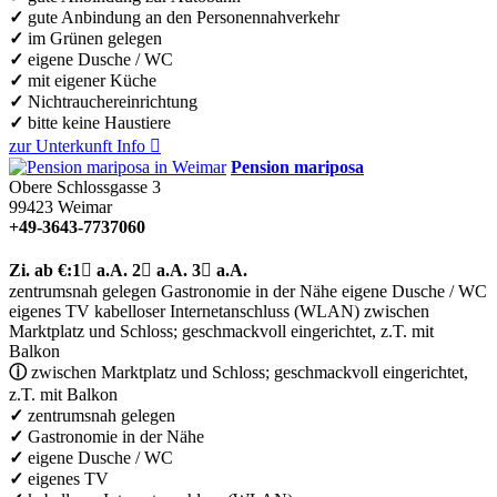
✓
gute Anbindung an den Personennahverkehr
✓
im Grünen gelegen
✓
eigene Dusche / WC
✓
mit eigener Küche
✓
Nichtrauchereinrichtung
✓
bitte keine Haustiere
zur Unterkunft
Info

Pension mariposa
Obere Schlossgasse 3
99423
Weimar
+49-3643-7737060
Zi.
ab €:
1

a.A.
2

a.A.
3

a.A.
zentrumsnah gelegen
Gastronomie in der Nähe
eigene Dusche / WC
eigenes TV
kabelloser Internetanschluss (WLAN)
zwischen
Marktplatz und Schloss; geschmackvoll eingerichtet, z.T. mit
Balkon
ⓘ
zwischen Marktplatz und Schloss; geschmackvoll eingerichtet,
z.T. mit Balkon
✓
zentrumsnah gelegen
✓
Gastronomie in der Nähe
✓
eigene Dusche / WC
✓
eigenes TV