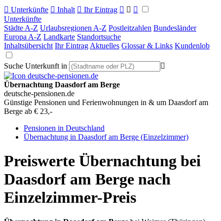

Unterkünfte

Inhalt

Ihr Eintrag



Unterkünfte
Städte A-Z
Urlaubsregionen A-Z
Postleitzahlen
Bundesländer
Europa A-Z
Landkarte
Standortsuche
Inhaltsübersicht
Ihr Eintrag
Aktuelles
Glossar & Links
Kundenlob
Suche Unterkunft in

Übernachtung Daasdorf am Berge
deutsche-pensionen.de
Günstige Pensionen und Ferienwohnungen in & um Daasdorf am
Berge ab € 23,-
Pensionen in Deutschland
Übernachtung in Daasdorf am Berge (Einzelzimmer)
Preiswerte Übernachtung bei
Daasdorf am Berge nach
Einzelzimmer-Preis