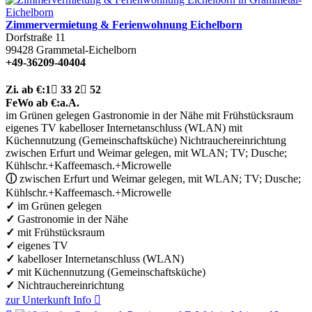
Zimmervermietung & Ferienwohnung Eichelborn
Dorfstraße 11
99428
Grammetal-Eichelborn
+49-36209-40404
Zi.
ab €:
1

33
2

52
FeWo
ab €:
a.A.
im Grünen gelegen
Gastronomie in der Nähe
mit Frühstücksraum
eigenes TV
kabelloser Internetanschluss (WLAN)
mit
Küchennutzung (Gemeinschaftsküche)
Nichtrauchereinrichtung
zwischen Erfurt und Weimar gelegen, mit WLAN; TV; Dusche;
Kühlschr.+Kaffeemasch.+Microwelle
ⓘ
zwischen Erfurt und Weimar gelegen, mit WLAN; TV; Dusche;
Kühlschr.+Kaffeemasch.+Microwelle
✓
im Grünen gelegen
✓
Gastronomie in der Nähe
✓
mit Frühstücksraum
✓
eigenes TV
✓
kabelloser Internetanschluss (WLAN)
✓
mit Küchennutzung (Gemeinschaftsküche)
✓
Nichtrauchereinrichtung
zur Unterkunft
Info
