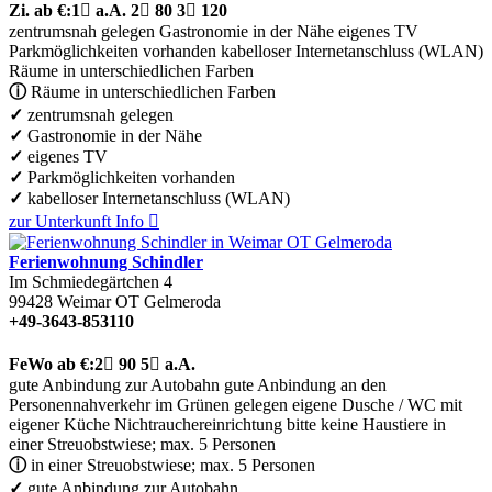
Zi.
ab €:
1

a.A.
2

80
3

120
zentrumsnah gelegen
Gastronomie in der Nähe
eigenes TV
Parkmöglichkeiten vorhanden
kabelloser Internetanschluss (WLAN)
Räume in unterschiedlichen Farben
ⓘ
Räume in unterschiedlichen Farben
✓
zentrumsnah gelegen
✓
Gastronomie in der Nähe
✓
eigenes TV
✓
Parkmöglichkeiten vorhanden
✓
kabelloser Internetanschluss (WLAN)
zur Unterkunft
Info

Ferienwohnung Schindler
Im Schmiedegärtchen 4
99428
Weimar OT Gelmeroda
+49-3643-853110
FeWo
ab €:
2

90
5

a.A.
gute Anbindung zur Autobahn
gute Anbindung an den
Personennahverkehr
im Grünen gelegen
eigene Dusche / WC
mit
eigener Küche
Nichtrauchereinrichtung
bitte keine Haustiere
in
einer Streuobstwiese; max. 5 Personen
ⓘ
in einer Streuobstwiese; max. 5 Personen
✓
gute Anbindung zur Autobahn