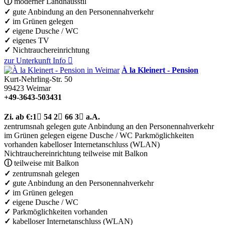
ⓘ
moderner Landhausstil
✓
gute Anbindung an den Personennahverkehr
✓
im Grünen gelegen
✓
eigene Dusche / WC
✓
eigenes TV
✓
Nichtrauchereinrichtung
zur Unterkunft
Info

À la Kleinert - Pension
Kurt-Nehrling-Str. 50
99423
Weimar
+49-3643-503431
Zi.
ab €:
1

54
2

66
3

a.A.
zentrumsnah gelegen
gute Anbindung an den Personennahverkehr
im Grünen gelegen
eigene Dusche / WC
Parkmöglichkeiten
vorhanden
kabelloser Internetanschluss (WLAN)
Nichtrauchereinrichtung
teilweise mit Balkon
ⓘ
teilweise mit Balkon
✓
zentrumsnah gelegen
✓
gute Anbindung an den Personennahverkehr
✓
im Grünen gelegen
✓
eigene Dusche / WC
✓
Parkmöglichkeiten vorhanden
✓
kabelloser Internetanschluss (WLAN)