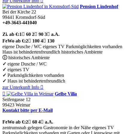
zur Unterkunft
Info

Pension Lindenhof
Bei der Kirche 22
99441
Kromsdorf-Süd
+49-3643-441040
Zi.
ab €:
1

60
2

90
3

a.A.
FeWo
ab €:
2

100
4

130
eigene Dusche / WC
eigenes TV
Parkmöglichkeiten vorhanden
Haus ist behindertenfreundlich
historisches Ambiente
ⓘ
historisches Ambiente
✓
eigene Dusche / WC
✓
eigenes TV
✓
Parkmöglichkeiten vorhanden
✓
Haus ist behindertenfreundlich
zur Unterkunft
Info


Gelbe Villa
Seifengasse 12
99423
Weimar
Kontakt bitte per E-Mail
FeWo
ab €:
2

60
4

a.A.
zentrumsnah gelegen
Gastronomie in der Nähe
eigenes TV
Parkmöglichkeiten vorhanden
mit Garten oder Liegewiese
mit