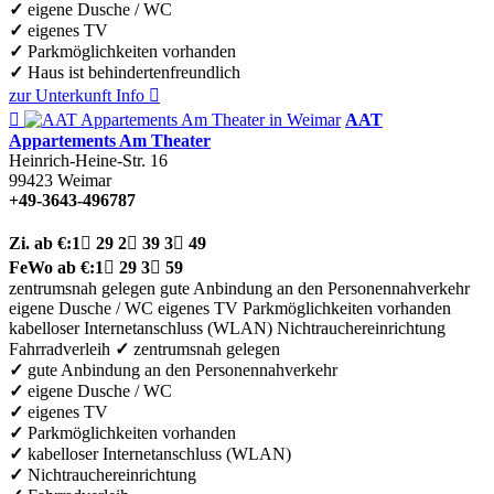
✓
eigene Dusche / WC
✓
eigenes TV
✓
Parkmöglichkeiten vorhanden
✓
Haus ist behindertenfreundlich
zur Unterkunft
Info


AAT
Appartements Am Theater
Heinrich-Heine-Str. 16
99423
Weimar
+49-3643-496787
Zi.
ab €:
1

29
2

39
3

49
FeWo
ab €:
1

29
3

59
zentrumsnah gelegen
gute Anbindung an den Personennahverkehr
eigene Dusche / WC
eigenes TV
Parkmöglichkeiten vorhanden
kabelloser Internetanschluss (WLAN)
Nichtrauchereinrichtung
Fahrradverleih
✓
zentrumsnah gelegen
✓
gute Anbindung an den Personennahverkehr
✓
eigene Dusche / WC
✓
eigenes TV
✓
Parkmöglichkeiten vorhanden
✓
kabelloser Internetanschluss (WLAN)
✓
Nichtrauchereinrichtung