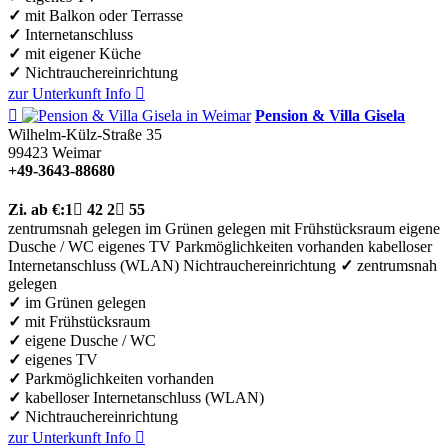
✓
mit Balkon oder Terrasse
✓
Internetanschluss
✓
mit eigener Küche
✓
Nichtrauchereinrichtung
zur Unterkunft
Info


Pension & Villa Gisela
Wilhelm-Külz-Straße 35
99423
Weimar
+49-3643-88680
Zi.
ab €:
1

42
2

55
zentrumsnah gelegen
im Grünen gelegen
mit Frühstücksraum
eigene
Dusche / WC
eigenes TV
Parkmöglichkeiten vorhanden
kabelloser
Internetanschluss (WLAN)
Nichtrauchereinrichtung
✓
zentrumsnah
gelegen
✓
im Grünen gelegen
✓
mit Frühstücksraum
✓
eigene Dusche / WC
✓
eigenes TV
✓
Parkmöglichkeiten vorhanden
✓
kabelloser Internetanschluss (WLAN)
✓
Nichtrauchereinrichtung
zur Unterkunft
Info
