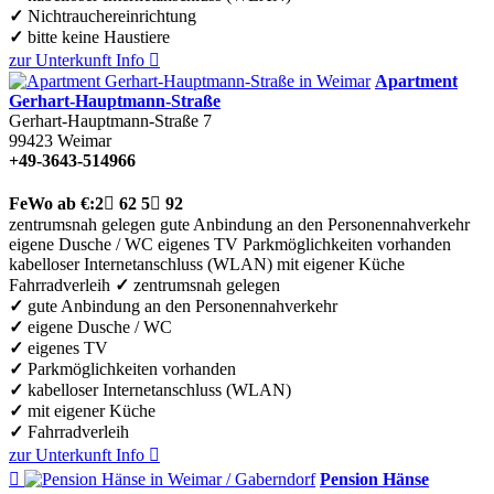
✓
Nichtrauchereinrichtung
✓
bitte keine Haustiere
zur Unterkunft
Info

Apartment
Gerhart-Hauptmann-Straße
Gerhart-Hauptmann-Straße 7
99423
Weimar
+49-3643-514966
FeWo
ab €:
2

62
5

92
zentrumsnah gelegen
gute Anbindung an den Personennahverkehr
eigene Dusche / WC
eigenes TV
Parkmöglichkeiten vorhanden
kabelloser Internetanschluss (WLAN)
mit eigener Küche
Fahrradverleih
✓
zentrumsnah gelegen
✓
gute Anbindung an den Personennahverkehr
✓
eigene Dusche / WC
✓
eigenes TV
✓
Parkmöglichkeiten vorhanden
✓
kabelloser Internetanschluss (WLAN)
✓
mit eigener Küche
✓
Fahrradverleih
zur Unterkunft
Info


Pension Hänse