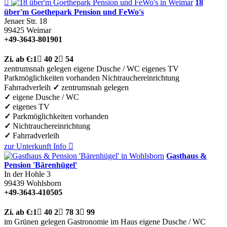

18
über'm Goethepark Pension und FeWo's
Jenaer Str. 18
99425
Weimar
+49-3643-801901
Zi.
ab €:
1

40
2

54
zentrumsnah gelegen
eigene Dusche / WC
eigenes TV
Parkmöglichkeiten vorhanden
Nichtrauchereinrichtung
Fahrradverleih
✓
zentrumsnah gelegen
✓
eigene Dusche / WC
✓
eigenes TV
✓
Parkmöglichkeiten vorhanden
✓
Nichtrauchereinrichtung
✓
Fahrradverleih
zur Unterkunft
Info

Gasthaus &
Pension 'Bärenhügel'
In der Hohle 3
99439
Wohlsborn
+49-3643-410505
Zi.
ab €:
1

40
2

78
3

99
im Grünen gelegen
Gastronomie im Haus
eigene Dusche / WC