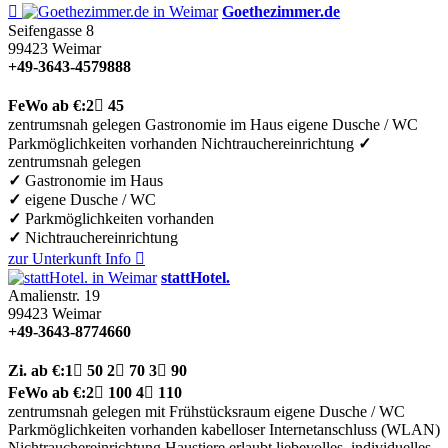

Goethezimmer.de
Seifengasse 8
99423
Weimar
+49-3643-4579888
FeWo
ab €:
2

45
zentrumsnah gelegen
Gastronomie im Haus
eigene Dusche / WC
Parkmöglichkeiten vorhanden
Nichtrauchereinrichtung
✓
zentrumsnah gelegen
✓
Gastronomie im Haus
✓
eigene Dusche / WC
✓
Parkmöglichkeiten vorhanden
✓
Nichtrauchereinrichtung
zur Unterkunft
Info

stattHotel.
Amalienstr. 19
99423
Weimar
+49-3643-8774660
Zi.
ab €:
1

50
2

70
3

90
FeWo
ab €:
2

100
4

110
zentrumsnah gelegen
mit Frühstücksraum
eigene Dusche / WC
Parkmöglichkeiten vorhanden
kabelloser Internetanschluss (WLAN)
Nichtrauchereinrichtung
Haustiere erlaubt
liebevolles, individuelles