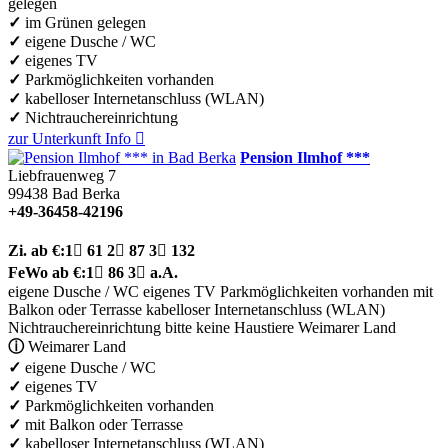
gelegen
✓
im Grünen gelegen
✓
eigene Dusche / WC
✓
eigenes TV
✓
Parkmöglichkeiten vorhanden
✓
kabelloser Internetanschluss (WLAN)
✓
Nichtrauchereinrichtung
zur Unterkunft
Info

Pension Ilmhof ***
Liebfrauenweg 7
99438
Bad Berka
+49-36458-42196
Zi.
ab €:
1

61
2

87
3

132
FeWo
ab €:
1

86
3

a.A.
eigene Dusche / WC
eigenes TV
Parkmöglichkeiten vorhanden
mit
Balkon oder Terrasse
kabelloser Internetanschluss (WLAN)
Nichtrauchereinrichtung
bitte keine Haustiere
Weimarer Land
ⓘ
Weimarer Land
✓
eigene Dusche / WC
✓
eigenes TV
✓
Parkmöglichkeiten vorhanden
✓
mit Balkon oder Terrasse
✓
kabelloser Internetanschluss (WLAN)