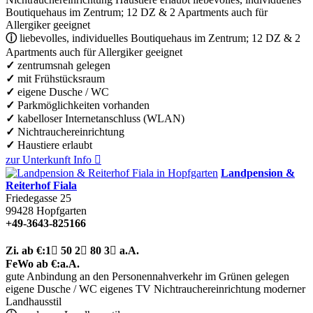
Boutiquehaus im Zentrum; 12 DZ & 2 Apartments auch für
Allergiker geeignet
ⓘ
liebevolles, individuelles Boutiquehaus im Zentrum; 12 DZ & 2
Apartments auch für Allergiker geeignet
✓
zentrumsnah gelegen
✓
mit Frühstücksraum
✓
eigene Dusche / WC
✓
Parkmöglichkeiten vorhanden
✓
kabelloser Internetanschluss (WLAN)
✓
Nichtrauchereinrichtung
✓
Haustiere erlaubt
zur Unterkunft
Info

Landpension &
Reiterhof Fiala
Friedegasse 25
99428
Hopfgarten
+49-3643-825166
Zi.
ab €:
1

50
2

80
3

a.A.
FeWo
ab €:
a.A.
gute Anbindung an den Personennahverkehr
im Grünen gelegen
eigene Dusche / WC
eigenes TV
Nichtrauchereinrichtung
moderner
Landhausstil