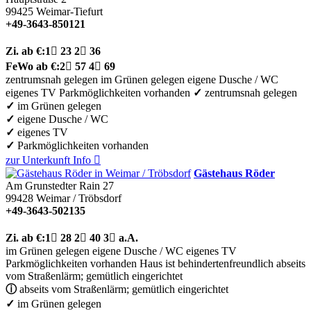
99425
Weimar-Tiefurt
+49-3643-850121
Zi.
ab €:
1

23
2

36
FeWo
ab €:
2

57
4

69
zentrumsnah gelegen
im Grünen gelegen
eigene Dusche / WC
eigenes TV
Parkmöglichkeiten vorhanden
✓
zentrumsnah gelegen
✓
im Grünen gelegen
✓
eigene Dusche / WC
✓
eigenes TV
✓
Parkmöglichkeiten vorhanden
zur Unterkunft
Info

Gästehaus Röder
Am Grunstedter Rain 27
99428
Weimar / Tröbsdorf
+49-3643-502135
Zi.
ab €:
1

28
2

40
3

a.A.
im Grünen gelegen
eigene Dusche / WC
eigenes TV
Parkmöglichkeiten vorhanden
Haus ist behindertenfreundlich
abseits
vom Straßenlärm; gemütlich eingerichtet
ⓘ
abseits vom Straßenlärm; gemütlich eingerichtet
✓
im Grünen gelegen