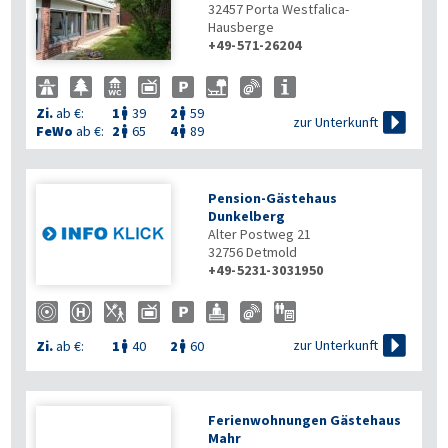
32457
Porta Westfalica-
Hausberge
+49-571-26204
Zi.
ab €:
1
39
2
59



zur Unterkunft
FeWo
ab €:
2
65
4
89


Pension-Gästehaus
Dunkelberg
Alter Postweg 21
32756
Detmold
+49-5231-3031950

zur Unterkunft
Zi.
ab €:
1
40
2
60


Ferienwohnungen Gästehaus
Mahr