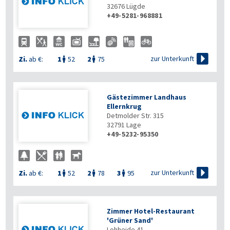
32676
Lügde
+49-5281-968881

zur Unterkunft
Zi.
ab €:
1
52
2
75


Gästezimmer Landhaus
Ellernkrug
Detmolder Str. 315
32791
Lage
+49-5232-95350

zur Unterkunft
Zi.
ab €:
1
52
2
78
3
95



Zimmer Hotel-Restaurant
'Grüner Sand'
Lohheide 41