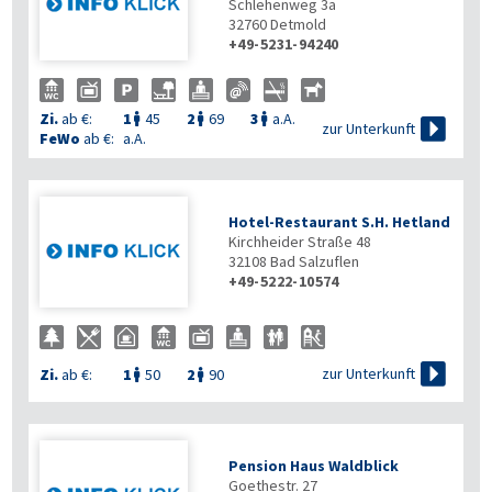
Schlehenweg 3a
32760
Detmold
+49-5231-94240
Zi.
ab €:
1
45
2
69
3
a.A.




zur Unterkunft
FeWo
ab €:
a.A.
Hotel-Restaurant S.H. Hetland
Kirchheider Straße 48
32108
Bad Salzuflen
+49-5222-10574

zur Unterkunft
Zi.
ab €:
1
50
2
90


Pension Haus Waldblick
Goethestr. 27