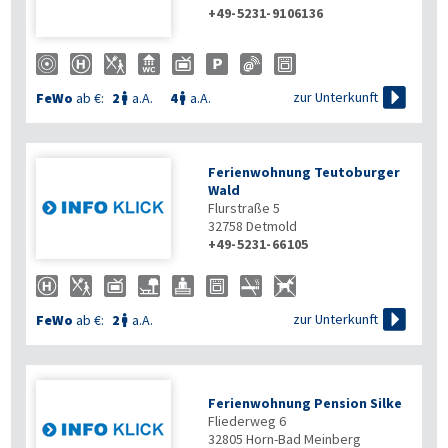
+49-5231-9106136

zur Unterkunft
FeWo
ab €:
2
a.A.
4
a.A.


Ferienwohnung Teutoburger
Wald
Flurstraße 5
32758
Detmold
+49-5231-66105

zur Unterkunft
FeWo
ab €:
2
a.A.

Ferienwohnung Pension Silke
Fliederweg 6
32805
Horn-Bad Meinberg