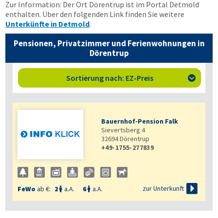
Zur Information: Der Ort Dörentrup ist im Portal Detmold
enthalten. Über den folgenden Link finden Sie weitere
Unterkünfte in Detmold
.
Pensionen, Privatzimmer und Ferienwohnungen in
Dörentrup
Sortierung nach: EZ-Preis

Bauernhof-Pension Falk
Sievertsberg 4
32694
Dörentrup
+49-1755-277839

zur Unterkunft
FeWo
ab €:
2
a.A.
6
a.A.

