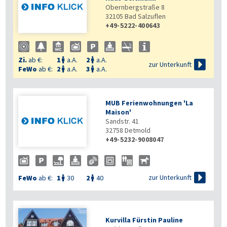
Obernbergstraße 8
32105
Bad Salzuflen
+49-5222-400643
Zi.
ab €:
1
a.A.
2
a.A.



zur Unterkunft
FeWo
ab €:
2
a.A.
3
a.A.


MUB Ferienwohnungen 'La
Maison'
Sandstr. 41
32758
Detmold
+49-5232-9008047

zur Unterkunft
FeWo
ab €:
1
30
2
40


Kurvilla Fürstin Pauline