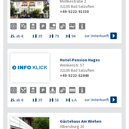
Moltkestraße 2
32105
Bad Salzuflen
+49-5222-91330


zur Unterkunft
Zi.
ab €:
1
39
2
79
3
94



Hotel-Pension Hages
Wenkenstr. 57
32105
Bad Salzuflen
+49-5222-62840

zur Unterkunft
Zi.
ab €:
1
39
2
58
3
a.A.



Gästehaus Am Wiehen
Albersburg 20