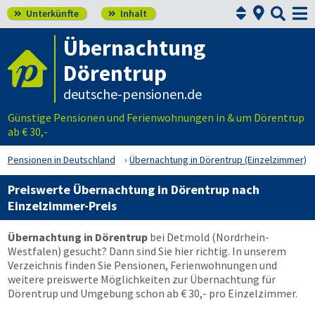



Unterkünfte
Inhalt


Übernachtung
Dörentrup
deutsche-pensionen.de
Günstige Pensionen und Ferienwohnungen in & um Dörentrup
ab € 30,-
Pensionen in Deutschland
Übernachtung in Dörentrup (Einzelzimmer)
Preiswerte Übernachtung in Dörentrup nach
Einzelzimmer-Preis
Übernachtung in Dörentrup
bei Detmold (Nordrhein-
Westfalen) gesucht? Dann sind Sie hier richtig. In unserem
Verzeichnis finden Sie Pensionen, Ferienwohnungen und
weitere preiswerte Möglichkeiten zur Übernachtung für
Dörentrup und Umgebung schon ab € 30,- pro Einzelzimmer.