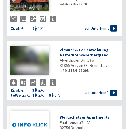
+49-5283-9870

zur Unterkunft
Zi.
ab €:
2
121

Zimmer & Ferienwohnung
Reiterhof Weserbergland
Alverdisser Str. 18 a
31855
Aerzen OT Reinerbeck
+49-5154-96295
Zi.
ab €:
3
a.A.


zur Unterkunft
FeWo
ab €:
2
a.A.
5
a.A.


Wertschätzer Apartments
Paulinenstraße 25
32756
Detmold