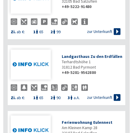
32105
Bad Salzuflen
+49-5222-91480

zur Unterkunft
Zi.
ab €:
1
65
2
99


Landgasthaus Zu den Erdfällen
Terhardtshöhe 1
31812
Bad Pyrmont
+49-5281-9562880

zur Unterkunft
Zi.
ab €:
1
65
2
90
3
a.A.



Ferienwohnung Eulennest
Am Kleinen Kamp 28