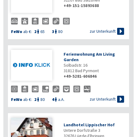
32107
Bad Salzuflen
+49-151-15893688

zur Unterkunft
FeWo
ab €:
2
65
3
80


Ferienwohnung Am Living
Garden
Solbadstr. 16
31812
Bad Pyrmont
+49-5281-606846

zur Unterkunft
FeWo
ab €:
2
80
4
a.A.


Landhotel Lippischer Hof
Untere Dorfstraße 3
32676
Lügde-Elbrinxen