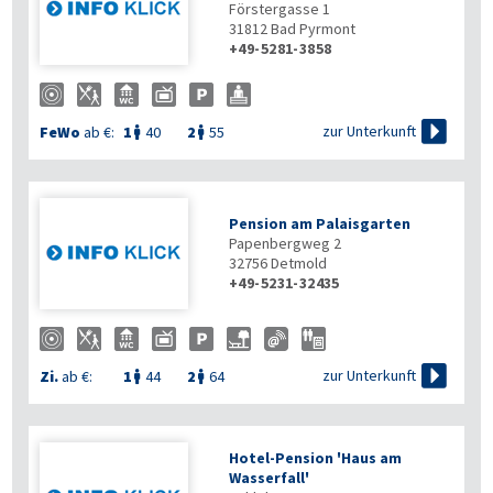
Förstergasse 1
31812
Bad Pyrmont
+49-5281-3858

zur Unterkunft
FeWo
ab €:
1
40
2
55


Pension am Palaisgarten
Papenbergweg 2
32756
Detmold
+49-5231-32435

zur Unterkunft
Zi.
ab €:
1
44
2
64


Hotel-Pension 'Haus am
Wasserfall'