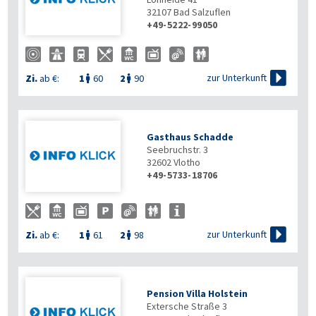
32107
Bad Salzuflen
+49-5222-99050

zur Unterkunft
Zi.
ab €:
1
60
2
90


Gasthaus Schadde
Seebruchstr. 3
32602
Vlotho
+49-5733-18706

zur Unterkunft
Zi.
ab €:
1
61
2
98


Pension Villa Holstein
Extersche Straße 3