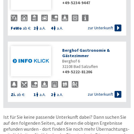
+49-5234-9447

zur Unterkunft
FeWo
ab €:
2
a.A.
4
a.A.


Berghof Gastronomie &
Gästezimmer
Berghof 6
32108
Bad Salzuflen
+49-5222-81206

zur Unterkunft
Zi.
ab €:
1
a.A.
2
a.A.


Ist für Sie keine passende Unterkunft dabei? Dann suchen Sie
auf den folgenden Seiten, auf denen die obigen Ergebnisse
gefunden wurden - dort finden Sie noch mehr Übernachtungs­