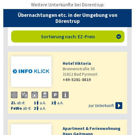
Weitere Unterkünfte bei Dörentrup:
Übernachtungen etc. in der Umgebung von
Dörentrup
Sortierung nach: EZ-Preis

Hotel Viktoria
Brunnenstraße 30
31812
Bad Pyrmont
+49-5281-8819
Zi.
ab €:
1
a.A.
2
a.A.



zur Unterkunft
FeWo
ab €:
2
a.A.

Apartment & Ferienwohnung
Haus Geitmann