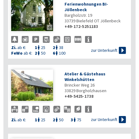
Ferienwohnungen BI-
Jöllenbeck
Bargholzstr. 19
33739
Bielefeld OT Jöllenbeck
+49-172-5251183

Zi.
ab €:
1
25
2
38



zur Unterkunft
FeWo
ab €:
2
50
6
100


Atelier & Gästehaus
Winkelshütten
Brincker Weg 26
33829
Borgholzhausen
+49-5425-1738

zur Unterkunft
Zi.
ab €:
1
25
2
50
3
75


