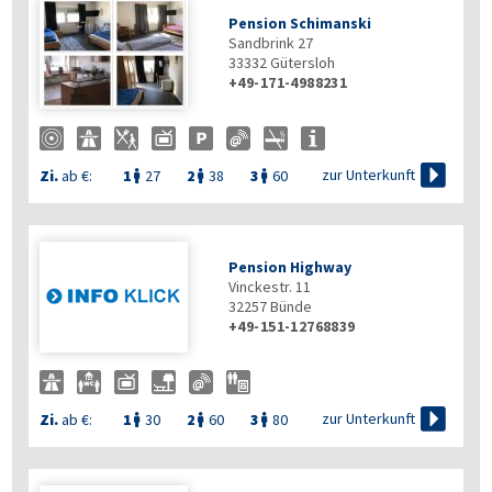
Pension Schimanski
Sandbrink 27
33332
Gütersloh
+49-171-4988231

zur Unterkunft
Zi.
ab €:
1
27
2
38
3
60



Pension Highway
Vinckestr. 11
32257
Bünde
+49-151-12768839

zur Unterkunft
Zi.
ab €:
1
30
2
60
3
80


