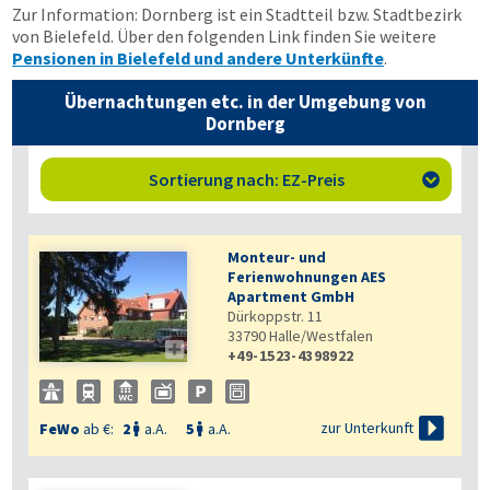
Zur Information: Dornberg ist ein Stadtteil bzw. Stadtbezirk
von Bielefeld. Über den folgenden Link finden Sie weitere
Pensionen in Bielefeld und andere Unterkünfte
.
Übernachtungen etc. in der Umgebung von
Dornberg
Sortierung nach: EZ-Preis

Monteur- und
Ferienwohnungen AES
Apartment GmbH
Dürkoppstr. 11
33790
Halle/Westfalen

+49-1523-4398922

zur Unterkunft
FeWo
ab €:
2
a.A.
5
a.A.

