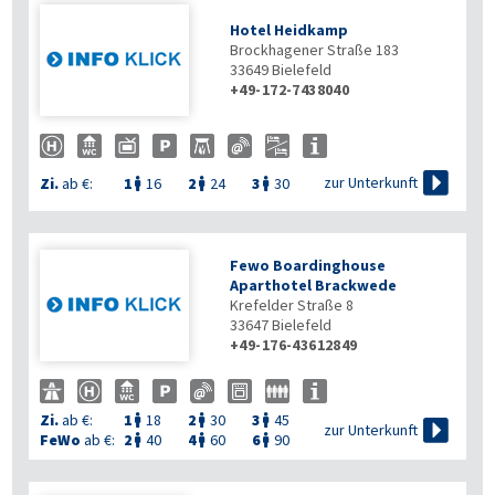
Hotel Heidkamp
Brockhagener Straße 183
33649
Bielefeld
+49-172-7438040

zur Unterkunft
Zi.
ab €:
1
16
2
24
3
30



Fewo Boardinghouse
Aparthotel Brackwede
Krefelder Straße 8
33647
Bielefeld
+49-176-43612849
Zi.
ab €:
1
18
2
30
3
45




zur Unterkunft
FeWo
ab €:
2
40
4
60
6
90


