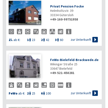
Privat Pension Focke
Helmholtzstr. 39
33334
Gütersloh
+49-160-99751958


zur Unterkunft
Zi.
ab €:
1
23
2
42
3
60



FeWo-Bielefeld-Brackwede.de
Wikinger Straße 25
33647
Bielefeld
+49-521-450281


zur Unterkunft
FeWo
ab €:
2
25
6
100

