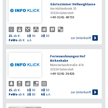
Gästezimmer Hellwegklause
Am Hüttenbrink 35
33334
Gütersloh
+49-5241-40733
Zi.
ab €:
1
30
2
50



zur Unterkunft
FeWo
ab €:
a.A.
Ferienwohnungen Hof
Birkenhake
Münsterlandstraße 474
33334
Gütersloh
+49-5241-36426
Zi.
ab €:
1
30
2
50



zur Unterkunft
FeWo
ab €:
2
60
6
a.A.

