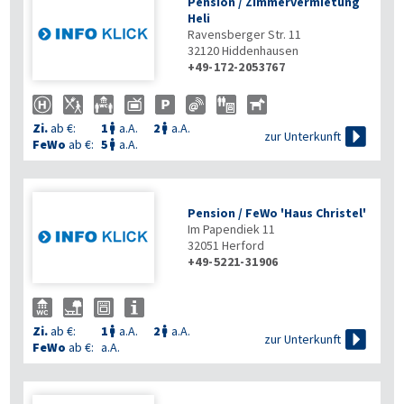
Pension / Zimmervermietung
Heli
Ravensberger Str. 11
32120
Hiddenhausen
+49-172-2053767
Zi.
ab €:
1
a.A.
2
a.A.



zur Unterkunft
FeWo
ab €:
5
a.A.

Pension / FeWo 'Haus Christel'
Im Papendiek 11
32051
Herford
+49-5221-31906
Zi.
ab €:
1
a.A.
2
a.A.



zur Unterkunft
FeWo
ab €:
a.A.