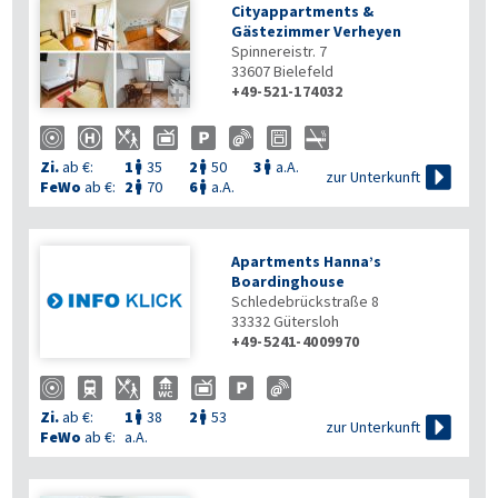
Cityappartments &
Gästezimmer Verheyen
Spinnereistr. 7
33607
Bielefeld
+49-521-174032

Zi.
ab €:
1
35
2
50
3
a.A.




zur Unterkunft
FeWo
ab €:
2
70
6
a.A.


Apartments Hanna’s
Boardinghouse
Schledebrückstraße 8
33332
Gütersloh
+49-5241-4009970
Zi.
ab €:
1
38
2
53



zur Unterkunft
FeWo
ab €:
a.A.