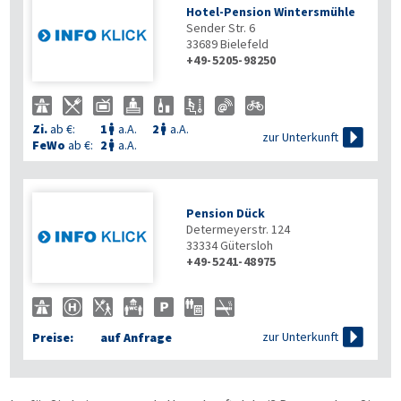
Hotel-Pension Wintersmühle
Sender Str. 6
33689
Bielefeld
+49-5205-98250
Zi.
ab €:
1
a.A.
2
a.A.



zur Unterkunft
FeWo
ab €:
2
a.A.

Pension Dück
Determeyerstr. 124
33334
Gütersloh
+49-5241-48975

zur Unterkunft
Preise:
auf Anfrage