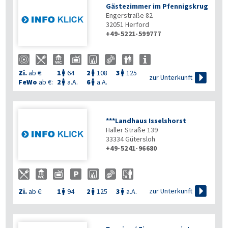
Gästezimmer im Pfennigskrug
Engerstraße 82
32051
Herford
+49-5221-599777
Zi.
ab €:
1
64
2
108
3
125




zur Unterkunft
FeWo
ab €:
2
a.A.
6
a.A.


***Landhaus Isselshorst
Haller Straße 139
33334
Gütersloh
+49-5241-96680

zur Unterkunft
Zi.
ab €:
1
94
2
125
3
a.A.


