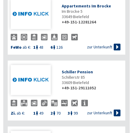
Appartements Im Brocke
Im Brocke 5
33649
Bielefeld
+49-151-12281264

zur Unterkunft
FeWo
ab €:
1
48
6
126


Schiller Pension
Schillerstr 85
33609
Bielefeld
+49-151-29111052

zur Unterkunft
Zi.
ab €:
1
49
2
70
3
99


