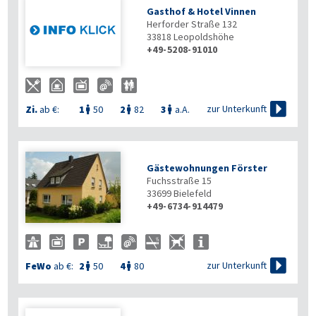
Gasthof & Hotel Vinnen
Herforder Straße 132
33818
Leopoldshöhe
+49-5208-91010

zur Unterkunft
Zi.
ab €:
1
50
2
82
3
a.A.



Gästewohnungen Förster
Fuchsstraße 15
33699
Bielefeld
+49-6734-914479

zur Unterkunft
FeWo
ab €:
2
50
4
80

