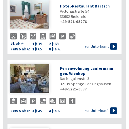
Hotel-Restaurant Bartsch
Viktoriastraße 54
33602
Bielefeld
+49-521-65276

Zi.
ab €:
1
39
2
68



zur Unterkunft
FeWo
ab €:
1
65
8
a.A.


Ferienwohnung Lanfermann
gen. Wienkop
Nachtigallenstr. 3
32139
Spenge-Lenzinghausen
+49-5225-6537


zur Unterkunft
FeWo
ab €:
3
45
4
a.A.

