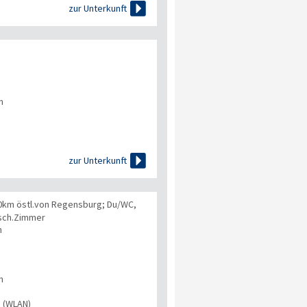

zur Unterkunft
n

zur Unterkunft
20km östl.von Regensburg; Du/WC,
esch.Zimmer
n
n
s (WLAN)