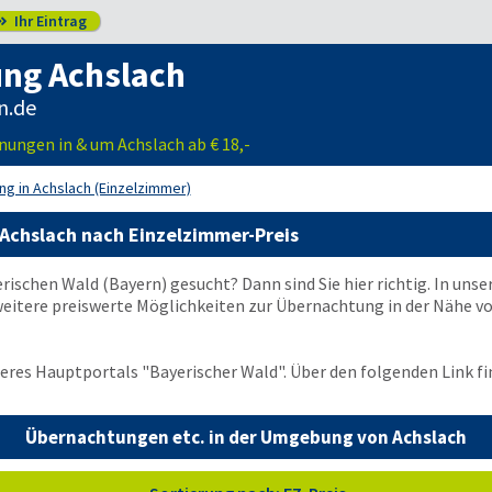
Ihr Eintrag

ng Achslach
n.de
ungen in & um Achslach ab € 18,-
g in Achslach (Einzelzimmer)
Achslach nach Einzelzimmer-Preis
rischen Wald (Bayern) gesucht? Dann sind Sie hier richtig. In unse
itere preiswerte Möglichkeiten zur Übernachtung in der Nähe von
seres Hauptportals "Bayerischer Wald". Über den folgenden Link fi
Übernachtungen etc. in der Umgebung von Achslach