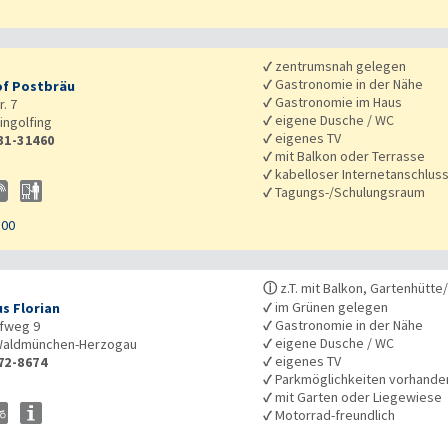
✓
zentrumsnah gelegen
✓
Gastronomie in der Nähe
f Postbräu
✓
Gastronomie im Haus
. 7
✓
eigene Dusche / WC
ingolfing
✓
eigenes TV
31-31460
✓
mit Balkon oder Terrasse
✓
kabelloser Internetanschlus
✓
Tagungs-/Schulungsraum
100
ⓘ
z.T. mit Balkon, Gartenhütt
✓
im Grünen gelegen
s Florian
✓
Gastronomie in der Nähe
fweg 9
✓
eigene Dusche / WC
aldmünchen-Herzogau
✓
eigenes TV
72-8674
✓
Parkmöglichkeiten vorhande
✓
mit Garten oder Liegewiese
✓
Motorrad-freundlich