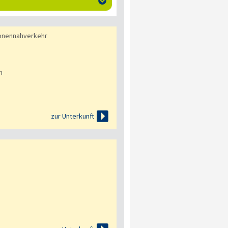

onennahverkehr
n

zur Unterkunft