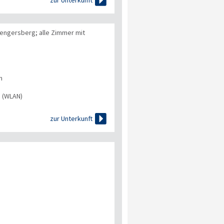
engersberg; alle Zimmer mit
n
s (WLAN)

zur Unterkunft