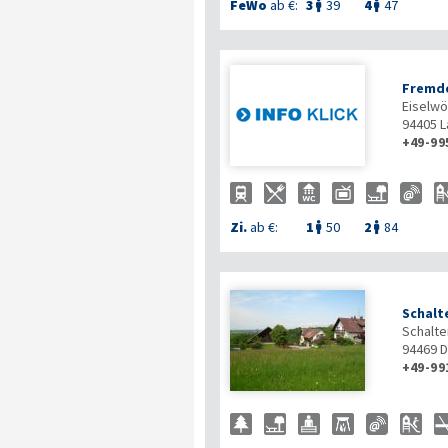
FeWo
ab €:
3
39
4
47


Fremde
Eiselwö
94405
L
+49-99
Zi.
ab €:
1
50
2
84


Schalt
Schalte
94469
D
+49-99