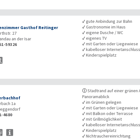
✓
gute Anbindung zur Bahn
✓
Gastronomie im Haus
nzimmer Gasthof Reitinger
✓
eigene Dusche / WC
rthstr. 27
✓
eigenes TV
andau an der Isar
✓
mit Garten oder Liegewiese
51-59326
✓
kabelloser Internetanschlus
✓
Kinderspielplatz
ⓘ
Stadtrand auf einer grünen
Panoramablick
erbachhof
✓
im Grünen gelegen
rbach 1a
✓
mit Garten oder Liegewiese
eggendorf
✓
mit Balkon oder Terrasse
1-4680
✓
mit Grillmöglichkeit
✓
kabelloser Internetanschlus
✓
Kinderspielplatz
✓
Nichtrauchereinrichtung