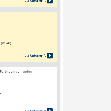

zur Unterkunft
s (WLAN)

zur Unterkunft
e/Partyraum vorhanden
n

zur Unterkunft