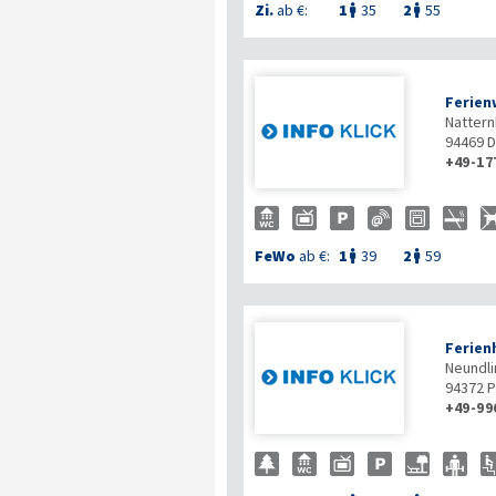
Zi.
ab €:
1
35
2
55


Ferien
Nattern
94469
D
+49-17
FeWo
ab €:
1
39
2
59


Ferien
Neundli
94372
P
+49-99