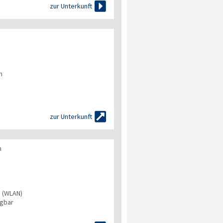

zur Unterkunft
n

zur Unterkunft
n
s (WLAN)
ügbar