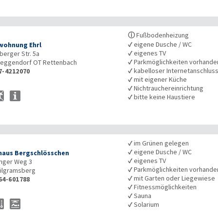
ⓘ
Fußbodenheizung
✓
eigene Dusche / WC
wohnung Ehrl
✓
eigenes TV
berger Str. 5a
✓
Parkmöglichkeiten vorhande
eggendorf OT Rettenbach
✓
kabelloser Internetanschlus
7-4212070
✓
mit eigener Küche
✓
Nichtrauchereinrichtung
✓
bitte keine Haustiere
✓
im Grünen gelegen
✓
eigene Dusche / WC
haus Bergschlösschen
✓
eigenes TV
nger Weg 3
✓
Parkmöglichkeiten vorhande
ilgramsberg
✓
mit Garten oder Liegewiese
64-601788
✓
Fitnessmöglichkeiten
✓
Sauna
✓
Solarium