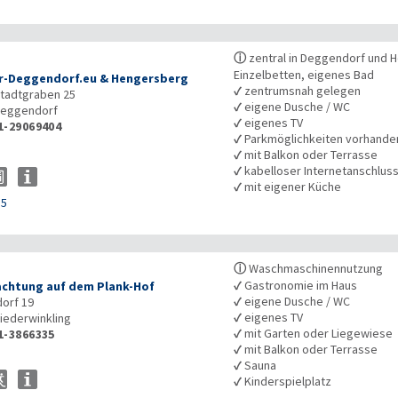
ⓘ
zentral in Deggendorf und H
Einzelbetten, eigenes Bad
-Deggendorf.eu & Hengersberg
✓
zentrumsnah gelegen
Stadtgraben 25
✓
eigene Dusche / WC
eggendorf
✓
eigenes TV
1-29069404
✓
Parkmöglichkeiten vorhande
✓
mit Balkon oder Terrasse
✓
kabelloser Internetanschlus
✓
mit eigener Küche
55
ⓘ
Waschmaschinennutzung
✓
Gastronomie im Haus
chtung auf dem Plank-Hof
✓
eigene Dusche / WC
orf 19
✓
eigenes TV
iederwinkling
✓
mit Garten oder Liegewiese
1-3866335
✓
mit Balkon oder Terrasse
✓
Sauna
✓
Kinderspielplatz