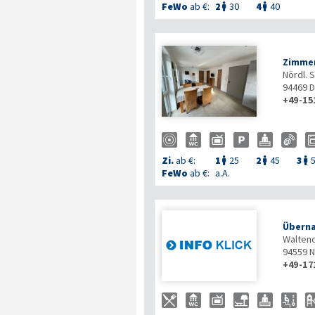
FeWo
ab €:
2
30
4
40


Zimmer
Nördl. 
94469
D
+49-15
Zi.
ab €:
1
25
2
45
3



FeWo
ab €:
a.A.
Überna
Waltend
94559
N
+49-17