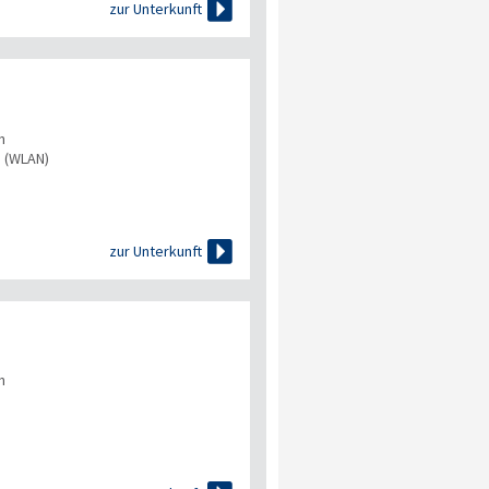

zur Unterkunft
n
s (WLAN)

zur Unterkunft
n