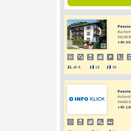
Pensio
Buchen
94249
B
+49-99

Zi.
ab €:
1
18
2
36


Pensio
Hafenst
94469
D
+49-16