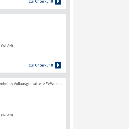

zur Unterkunft
s (WLAN)

zur Unterkunft
 Anhöhe; Vollausgestattete FeWo mit
s (WLAN)