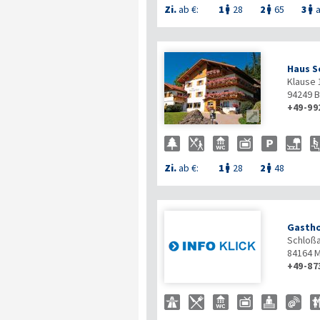
Zi.
ab €:
1
28
2
65
3
a



Haus S
Klause 
94249
B
+49-99

Zi.
ab €:
1
28
2
48


Gastho
Schloßa
84164
M
+49-87