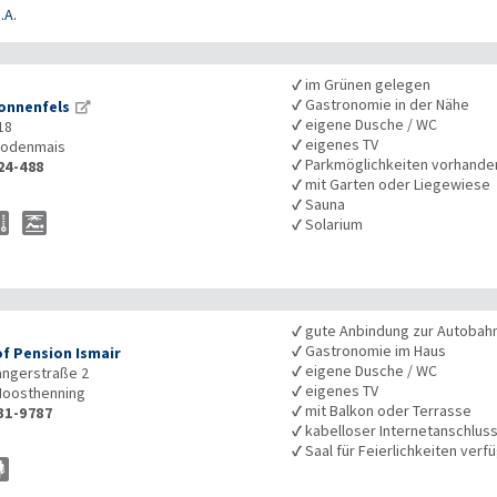
.A.
✓
im Grünen gelegen
✓
Gastronomie in der Nähe
onnenfels
✓
eigene Dusche / WC
18
✓
eigenes TV
odenmais
✓
Parkmöglichkeiten vorhande
24-488
✓
mit Garten oder Liegewiese
✓
Sauna
✓
Solarium
✓
gute Anbindung zur Autobah
✓
Gastronomie im Haus
f Pension Ismair
✓
eigene Dusche / WC
ngerstraße 2
✓
eigenes TV
oosthenning
✓
mit Balkon oder Terrasse
31-9787
✓
kabelloser Internetanschlus
✓
Saal für Feierlichkeiten verf