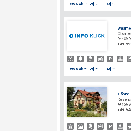
FeWo
ab €:
2
56
6
96


Wasme
Oberpe
94469
D
+49-99
FeWo
ab €:
2
60
4
90


Gäste-
Regensb
93109
W
+49-94
