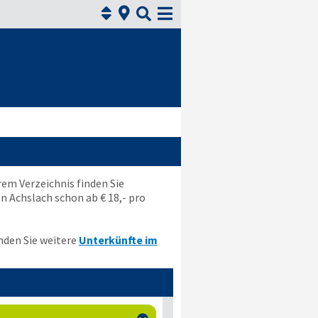



rem Verzeichnis finden Sie
 Achslach schon ab € 18,- pro
nden Sie weitere
Unterkünfte im