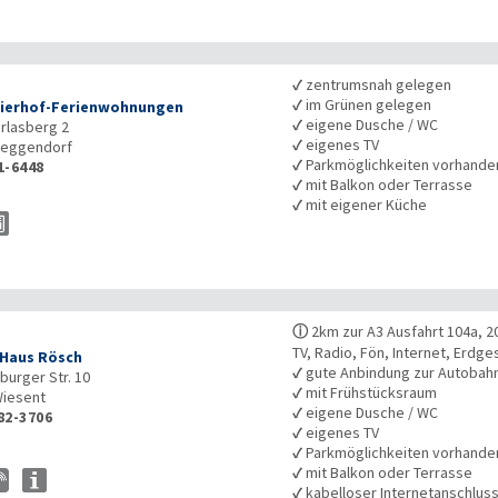
✓
zentrumsnah gelegen
✓
im Grünen gelegen
ierhof-Ferienwohnungen
✓
eigene Dusche / WC
rlasberg 2
✓
eigenes TV
eggendorf
✓
Parkmöglichkeiten vorhande
1-6448
✓
mit Balkon oder Terrasse
✓
mit eigener Küche
ⓘ
2km zur A3 Ausfahrt 104a, 
TV, Radio, Fön, Internet, Erdg
Haus Rösch
✓
gute Anbindung zur Autobah
urger Str. 10
✓
mit Frühstücksraum
iesent
✓
eigene Dusche / WC
82-3706
✓
eigenes TV
✓
Parkmöglichkeiten vorhande
✓
mit Balkon oder Terrasse
✓
kabelloser Internetanschlus