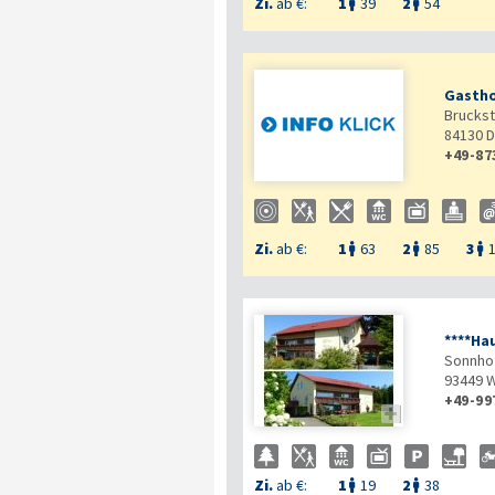
Zi.
ab €:
1
39
2
54


Gastho
Bruckstr
84130
D
+49-87
Zi.
ab €:
1
63
2
85
3



****Hau
Sonnho
93449
W
+49-99

Zi.
ab €:
1
19
2
38

