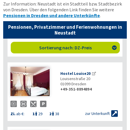
Zur Information: Neustadt ist ein Stadtteil bzw. Stadtbezirk
von Dresden. Über den folgenden Link finden Sie weitere
Pensionen in Dresden und andere Unterkünfte
.
Pensionen, Privatzimmer und Ferienwohnungen in
Neustadt
Sortierung nach: DZ-Preis

Hostel Louise20
Louisenstraße 20
01099
Dresden
+49-351-8894894


zur Unterkunft
Zi.
ab €:
1
29
2
38

