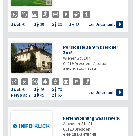


zur Unterkunft
Zi.
ab €:
1
35
2
60
3
85



Pension Helth 'Am Dresdner
Zoo'
Wiener Str. 107
01219
Dresden - Altstadt
+49-351-4711214
Zi.
ab €:
1
46
2
70



zur Unterkunft
FeWo
ab €:
1
45
2
65


Ferienwohnung Wasserwerk
Aachener Str. 31
01129
Dresden
+49-351-8475445