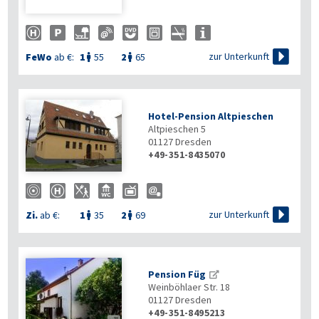

zur Unterkunft
FeWo
ab €:
1
55
2
65


Hotel-Pension Altpieschen
Altpieschen 5
01127
Dresden
+49-351-8435070

zur Unterkunft
Zi.
ab €:
1
35
2
69


Pension Füg
Weinböhlaer Str. 18
01127
Dresden
+49-351-8495213