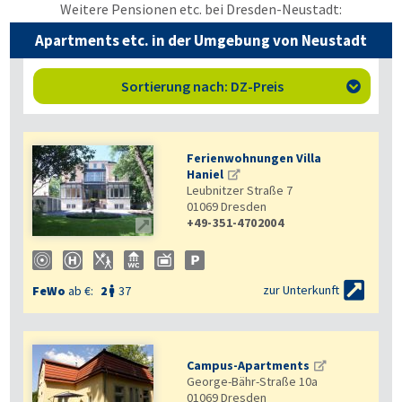
Weitere Pensionen etc. bei Dresden-Neustadt:
Apartments etc. in der Umgebung von Neustadt
Sortierung nach: DZ-Preis

Ferienwohnungen Villa
Haniel
Leubnitzer Straße 7
01069
Dresden
+49-351-4702004


zur Unterkunft
FeWo
ab €:
2
37

Campus-Apartments
George-Bähr-Straße 10a
01069
Dresden