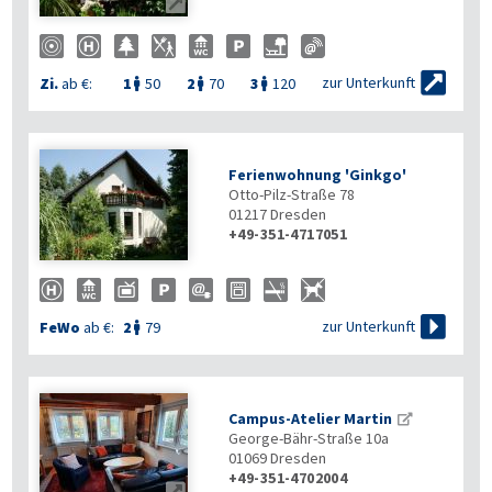


zur Unterkunft
Zi.
ab €:
1
50
2
70
3
120



Ferienwohnung 'Ginkgo'
Otto-Pilz-Straße 78
01217
Dresden
+49-351-4717051

zur Unterkunft
FeWo
ab €:
2
79

Campus-Atelier Martin
George-Bähr-Straße 10a
01069
Dresden
+49-351-4702004
