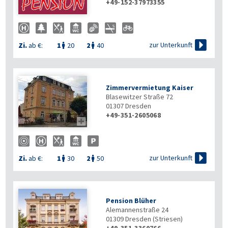
+49-152-37973355

zur Unterkunft
Zi.
ab €:
1
20
2
40


Zimmervermietung Kaiser
Blasewitzer Straße 72
01307
Dresden
+49-351-2605068


zur Unterkunft
Zi.
ab €:
1
30
2
50


Pension Blüher
Alemannenstraße 24
01309
Dresden (Striesen)