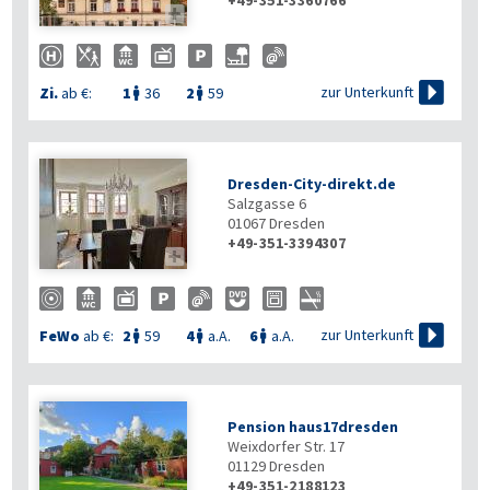
+49-351-3360766


zur Unterkunft
Zi.
ab €:
1
36
2
59


Dresden-City-direkt.de
Salzgasse 6
01067
Dresden
+49-351-3394307


zur Unterkunft
FeWo
ab €:
2
59
4
a.A.
6
a.A.



Pension haus17dresden
Weixdorfer Str. 17
01129
Dresden
+49-351-2188123