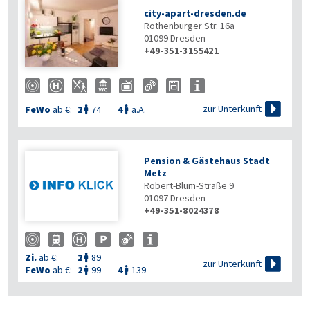
city-apart-dresden.de
Rothenburger Str. 16a
01099
Dresden
+49-351-3155421

zur Unterkunft
FeWo
ab €:
2
74
4
a.A.


Pension & Gästehaus Stadt
Metz
Robert-Blum-Straße 9
01097
Dresden
+49-351-8024378
Zi.
ab €:
2
89


zur Unterkunft
FeWo
ab €:
2
99
4
139

