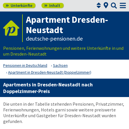



Unterkünfte
Inhalt


Apartment Dresden-
Neustadt
deutsche-pensionen.de
Pensionen, Ferienwohnungen und weitere Unterkünfte in und
um Dresden-Neustadt
Pensionen in Deutschland
Sachsen
Apartment in Dresden-Neustadt (Doppelzimmer)
Apartments in Dresden-Neustadt nach
Doppelzimmer-Preis
Die unten in der Tabelle stehenden Pensionen, Privatzimmer,
Ferienwohnungen, Hotels garni sowie weitere preiswerte
Unterkünfte und Gastgeber für Dresden-Neustadt wurden
gefunden.