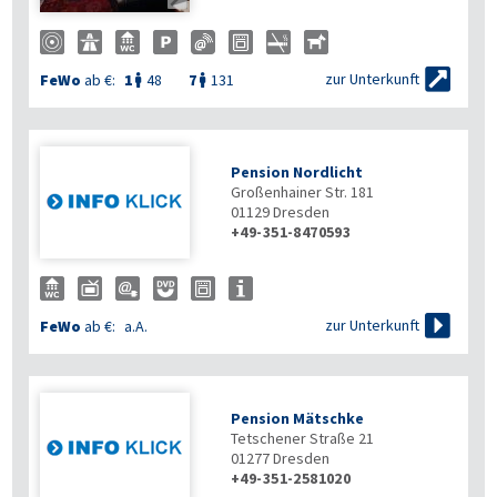

zur Unterkunft
FeWo
ab €:
1
48
7
131


Pension Nordlicht
Großenhainer Str. 181
01129
Dresden
+49-351-8470593

zur Unterkunft
FeWo
ab €:
a.A.
Pension Mätschke
Tetschener Straße 21
01277
Dresden
+49-351-2581020