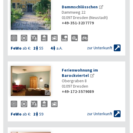
Dammschlösschen
Dammweg 22
01097
Dresden (Neustadt)
+49-351-3237779


zur Unterkunft
FeWo
ab €:
2
55
4
a.A.


Ferienwohnung im
Barockviertel
Obergraben 8
01097
Dresden
+49-172-3579089


zur Unterkunft
FeWo
ab €:
2
59
