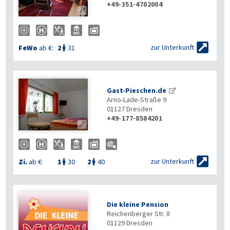
+49-351-4702004


zur Unterkunft
FeWo
ab €:
2
31

Gast-Pieschen.de
Arno-Lade-Straße 9
01127
Dresden
+49-177-8584201


zur Unterkunft
Zi.
ab €:
1
30
2
40


Die kleine Pension
Reichenberger Str. 8
01129
Dresden