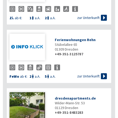

zur Unterkunft
Zi.
ab €:
1
a.A.
2
a.A.


Ferienwohnungen Rehn
Stübelallee 65
01309
Dresden
+49-351-3125787

zur Unterkunft
FeWo
ab €:
2
a.A.
5
a.A.


dresdenapartments.de
Wilder-Mann-Str. 53
01129
Dresden
+49-351-8483283
