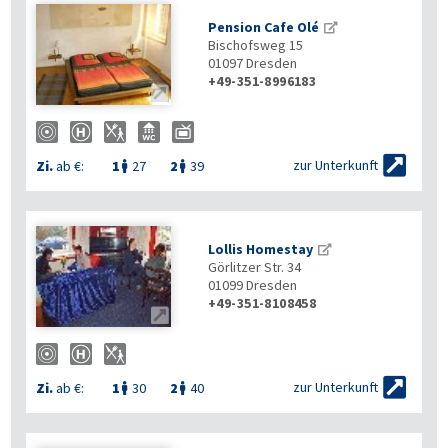
Pension Cafe Olé
Bischofsweg 15
01097
Dresden
+49-351-8996183


zur Unterkunft
Zi.
ab €:
1
27
2
39


Lollis Homestay
Görlitzer Str. 34
01099
Dresden
+49-351-8108458


zur Unterkunft
Zi.
ab €:
1
30
2
40

