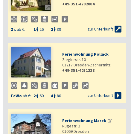
+49-351-4702004


zur Unterkunft
Zi.
ab €:
1
26
2
39


Ferienwohnung Pollack
Zieglerstr. 10
01217
Dresden-Zschertnitz
+49-351-4031228


zur Unterkunft
FeWo
ab €:
2
60
4
80


Ferienwohnung Marek
Rugestr. 2
01069
Dresden