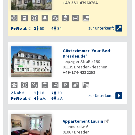
+49-351-47960764


zur Unterkunft
FeWo
ab €:
2
68
4
84


Gästezimmer 'Your-Bed-
Dresden.de'
Leipziger Straße 190
01139
Dresden-Pieschen
+49-174-4222252
Zi.
ab €:
1
16
2
30



zur Unterkunft
FeWo
ab €:
4
a.A.
6
a.A.


Appartement Laurin
Laurinstraße 6
01067
Dresden