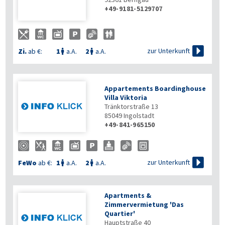
+49-9181-5129707

zur Unterkunft
Zi.
ab €:
1
a.A.
2
a.A.


Appartements Boardinghouse
Villa Viktoria
Tränktorstraße 13
85049
Ingolstadt
+49-841-965150

zur Unterkunft
FeWo
ab €:
1
a.A.
2
a.A.


Apartments &
Zimmervermietung 'Das
Quartier'
Hauptstraße 40