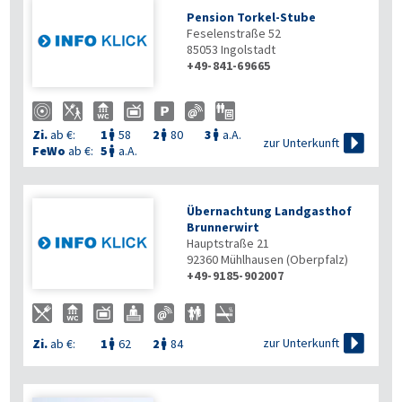
Pension Torkel-Stube
Feselenstraße 52
85053
Ingolstadt
+49-841-69665
Zi.
ab €:
1
58
2
80
3
a.A.




zur Unterkunft
FeWo
ab €:
5
a.A.

Übernachtung Landgasthof
Brunnerwirt
Hauptstraße 21
92360
Mühlhausen (Oberpfalz)
+49-9185-902007

zur Unterkunft
Zi.
ab €:
1
62
2
84

