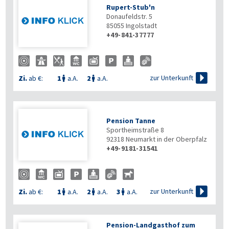
Rupert-Stub'n
Donaufeldstr. 5
85055
Ingolstadt
+49-841-37777

zur Unterkunft
Zi.
ab €:
1
a.A.
2
a.A.


Pension Tanne
Sportheimstraße 8
92318
Neumarkt in der Oberpfalz
+49-9181-31541

zur Unterkunft
Zi.
ab €:
1
a.A.
2
a.A.
3
a.A.



Pension-Landgasthof zum