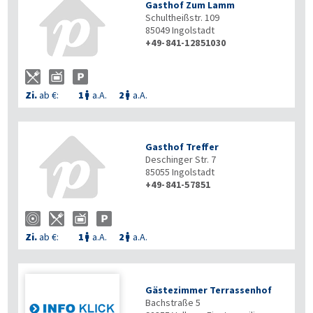
Gasthof Zum Lamm
Schultheißstr. 109
85049
Ingolstadt
+49-841-12851030
Zi.
ab €:
1
a.A.
2
a.A.


Gasthof Treffer
Deschinger Str. 7
85055
Ingolstadt
+49-841-57851
Zi.
ab €:
1
a.A.
2
a.A.


Gästezimmer Terrassenhof
Bachstraße 5