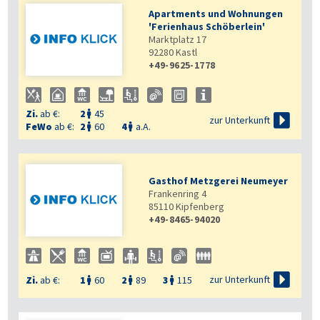
Apartments und Wohnungen
'Ferienhaus Schöberlein'
Marktplatz 17
92280
Kastl
+49-9625-1778
Zi.
ab €:
2
45


zur Unterkunft
FeWo
ab €:
2
60
4
a.A.


Gasthof Metzgerei Neumeyer
Frankenring 4
85110
Kipfenberg
+49-8465-94020

zur Unterkunft
Zi.
ab €:
1
60
2
89
3
115


