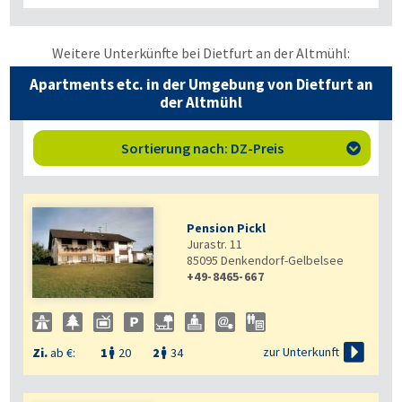
Weitere Unterkünfte bei Dietfurt an der Altmühl:
Apartments etc. in der Umgebung von Dietfurt an
der Altmühl
Sortierung nach: DZ-Preis

Pension Pickl
Jurastr. 11
85095
Denkendorf-Gelbelsee
+49-8465-667

zur Unterkunft
Zi.
ab €:
1
20
2
34

