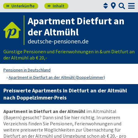



Unterkünfte
Inhalt


Apartment Dietfurt an
der Altmühl
deutsche-pensionen.de
Günstige Pensionen und Ferienwohnungen in & um Dietfurt an
der Altmühl ab € 20,-
Pensionen in Deutschland
Apartment in Dietfurt an der Altmühl (Doppelzimmer)
Preiswerte Apartments in Dietfurt an der Altmühl
nach Doppelzimmer-Preis
Apartment in Dietfurt an der Altmühl
im Altmühltal
(Bayern) gesucht? Dann sind Sie hier richtig. In unserem
Verzeichnis finden Sie Pensionen, Ferienwohnungen und
weitere preiswerte Möglichkeiten zur Übernachtung für
Dietfurt an der Altmühl und Umgebung schon ab € 20,- pro