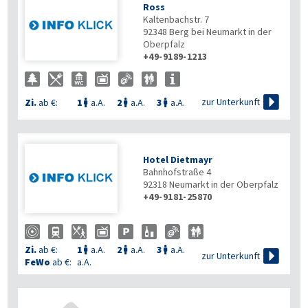
Ross
Kaltenbachstr. 7
92348
Berg bei Neumarkt in der
Oberpfalz
+49-9189-1213

zur Unterkunft
Zi.
ab €:
1
a.A.
2
a.A.
3
a.A.



Hotel Dietmayr
Bahnhofstraße 4
92318
Neumarkt in der Oberpfalz
+49-9181-25870
Zi.
ab €:
1
a.A.
2
a.A.
3
a.A.




zur Unterkunft
FeWo
ab €:
a.A.