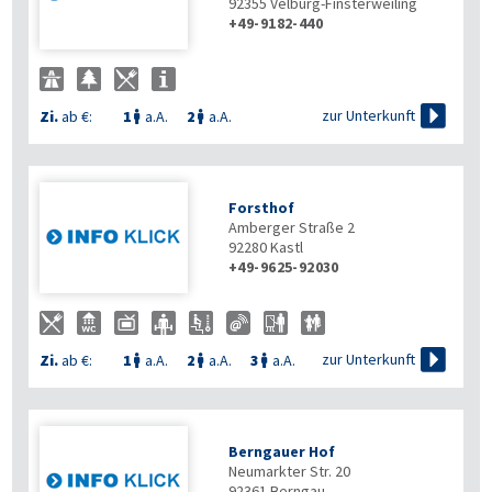
92355
Velburg-Finsterweiling
+49-9182-440

zur Unterkunft
Zi.
ab €:
1
a.A.
2
a.A.


Forsthof
Amberger Straße 2
92280
Kastl
+49-9625-92030

zur Unterkunft
Zi.
ab €:
1
a.A.
2
a.A.
3
a.A.



Berngauer Hof
Neumarkter Str. 20
92361
Berngau