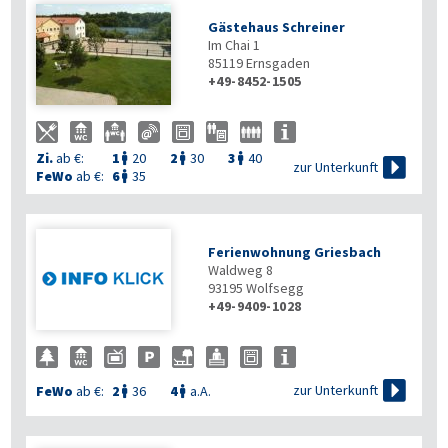
Gästehaus Schreiner
Im Chai 1
85119
Ernsgaden
+49-8452-1505
Zi.
ab €:
1
20
2
30
3
40




zur Unterkunft
FeWo
ab €:
6
35

Ferienwohnung Griesbach
Waldweg 8
93195
Wolfsegg
+49-9409-1028

zur Unterkunft
FeWo
ab €:
2
36
4
a.A.

