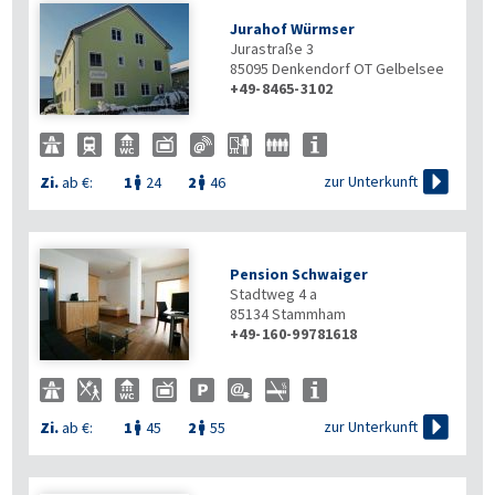
Jurahof Würmser
Jurastraße 3
85095
Denkendorf OT Gelbelsee
+49-8465-3102

zur Unterkunft
Zi.
ab €:
1
24
2
46


Pension Schwaiger
Stadtweg 4 a
85134
Stammham
+49-160-99781618

zur Unterkunft
Zi.
ab €:
1
45
2
55

