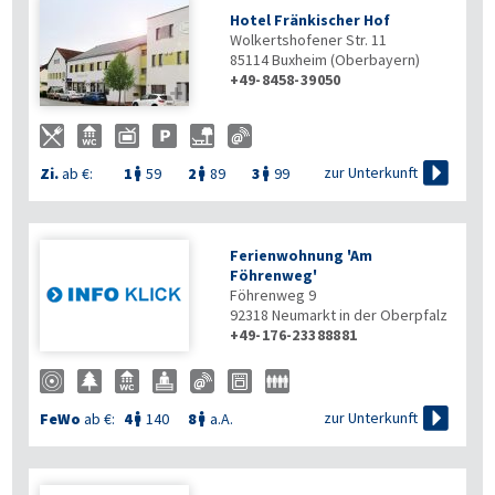
Hotel Fränkischer Hof
Wolkertshofener Str. 11
85114
Buxheim (Oberbayern)
+49-8458-39050


zur Unterkunft
Zi.
ab €:
1
59
2
89
3
99



Ferienwohnung 'Am
Föhrenweg'
Föhrenweg 9
92318
Neumarkt in der Oberpfalz
+49-176-23388881

zur Unterkunft
FeWo
ab €:
4
140
8
a.A.

