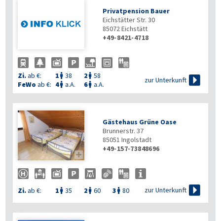
Privatpension Bauer
Eichstätter Str. 30
85072
Eichstätt
+49-8421-4718
Zi.
ab €:
1
38
2
58



zur Unterkunft
FeWo
ab €:
4
a.A.
6
a.A.


Gästehaus Grüne Oase
Brunnerstr. 37
85051
Ingolstadt
+49-157-73848696


zur Unterkunft
Zi.
ab €:
1
35
2
60
3
80


