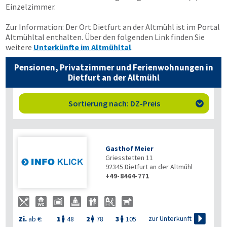
Einzelzimmer.
Zur Information: Der Ort Dietfurt an der Altmühl ist im Portal
Altmühltal enthalten. Über den folgenden Link finden Sie
weitere
Unterkünfte im Altmühltal
.
Pensionen, Privatzimmer und Ferienwohnungen in
Dietfurt an der Altmühl
Sortierung nach: DZ-Preis

Gasthof Meier
Griesstetten 11
92345
Dietfurt an der Altmühl
+49-8464-771

zur Unterkunft
Zi.
ab €:
1
48
2
78
3
105


