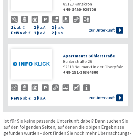
85123
Karlskron
+49-8450-929700
Zi.
ab €:
1
a.A.
2
a.A.



zur Unterkunft
FeWo
ab €:
1
a.A.
2
a.A.


Apartments Bühlerstraße
Bühlerstraße 26
92318
Neumarkt in der Oberpfalz
+49-151-26364600

zur Unterkunft
FeWo
ab €:
1
a.A.

Ist für Sie keine passende Unterkunft dabei? Dann suchen Sie
auf den folgenden Seiten, auf denen die obigen Ergebnisse
gefunden wurden - dort finden Sie noch mehr Übernachtungs­