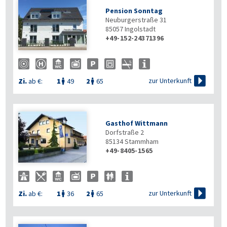
Pension Sonntag
Neuburgerstraße 31
85057
Ingolstadt
+49-152-24371396

zur Unterkunft
Zi.
ab €:
1
49
2
65


Gasthof Wittmann
Dorfstraße 2
85134
Stammham
+49-8405-1565

zur Unterkunft
Zi.
ab €:
1
36
2
65

