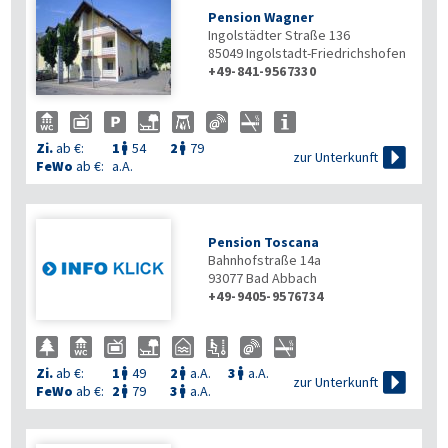
Pension Wagner
Ingolstädter Straße 136
85049
Ingolstadt-Friedrichshofen
+49-841-9567330
Zi.
ab €:
1
54
2
79



zur Unterkunft
FeWo
ab €:
a.A.
Pension Toscana
Bahnhofstraße 14a
93077
Bad Abbach
+49-9405-9576734
Zi.
ab €:
1
49
2
a.A.
3
a.A.




zur Unterkunft
FeWo
ab €:
2
79
3
a.A.

