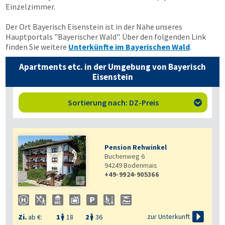
Einzelzimmer.
Der Ort Bayerisch Eisenstein ist in der Nähe unseres
Hauptportals "Bayerischer Wald". Über den folgenden Link
finden Sie weitere
Unterkünfte im Bayerischen Wald
.
Apartments etc. in der Umgebung von Bayerisch
Eisenstein
Sortierung nach: DZ-Preis

Pension Rehwinkel
Buchenweg 6
94249
Bodenmais
+49-9924-905366


zur Unterkunft
Zi.
ab €:
1
18
2
36

