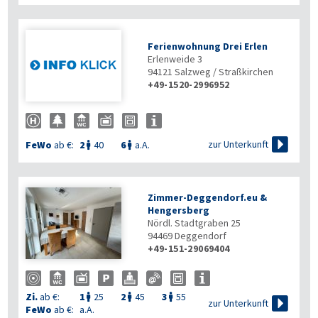
Ferienwohnung Drei Erlen
Erlenweide 3
94121
Salzweg / Straßkirchen
+49-1520-2996952

zur Unterkunft
FeWo
ab €:
2
40
6
a.A.


Zimmer-Deggendorf.eu &
Hengersberg
Nördl. Stadtgraben 25
94469
Deggendorf
+49-151-29069404
Zi.
ab €:
1
25
2
45
3
55




zur Unterkunft
FeWo
ab €:
a.A.