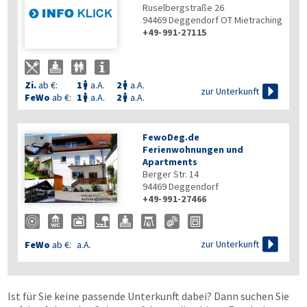
Ruselbergstraße 26
94469
Deggendorf OT Mietraching
+49-991-27115
Zi.
ab €:
1
a.A.
2
a.A.



zur Unterkunft
FeWo
ab €:
1
a.A.
2
a.A.


FewoDeg.de
Ferienwohnungen und
Apartments
Berger Str. 14
94469
Deggendorf
+49-991-27466

zur Unterkunft
FeWo
ab €:
a.A.
Ist für Sie keine passende Unterkunft dabei? Dann suchen Sie