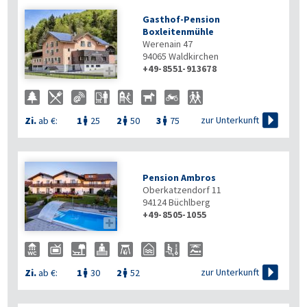
Gasthof-Pension
Boxleitenmühle
Werenain 47
94065
Waldkirchen
+49-8551-913678


zur Unterkunft
Zi.
ab €:
1
25
2
50
3
75



Pension Ambros
Oberkatzendorf 11
94124
Büchlberg
+49-8505-1055


zur Unterkunft
Zi.
ab €:
1
30
2
52

