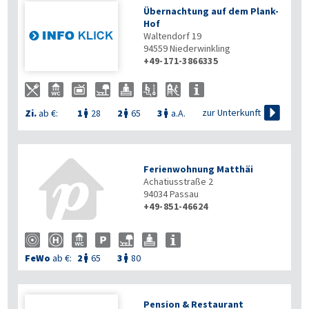
Übernachtung auf dem Plank-
Hof
Waltendorf 19
94559
Niederwinkling
+49-171-3866335

zur Unterkunft
Zi.
ab €:
1
28
2
65
3
a.A.



Ferienwohnung Matthäi
Achatiusstraße 2
94034
Passau
+49-851-46624
FeWo
ab €:
2
65
3
80


Pension & Restaurant