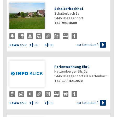
Schalterbachhof
Schalterbach 1a
94469
Deggendorf
+49-991-4680

zur Unterkunft
FeWo
ab €:
2
56
6
96


Ferienwohnung Ehrl
Natternberger Str. 5a
94469
Deggendorf OT Rettenbach
+49-177-4212070

zur Unterkunft
FeWo
ab €:
1
39
2
59

