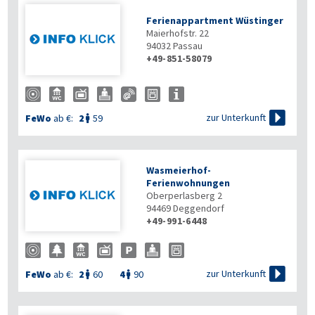
Ferienappartment Wüstinger
Maierhofstr. 22
94032
Passau
+49-851-58079

zur Unterkunft
FeWo
ab €:
2
59

Wasmeierhof-
Ferienwohnungen
Oberperlasberg 2
94469
Deggendorf
+49-991-6448

zur Unterkunft
FeWo
ab €:
2
60
4
90

