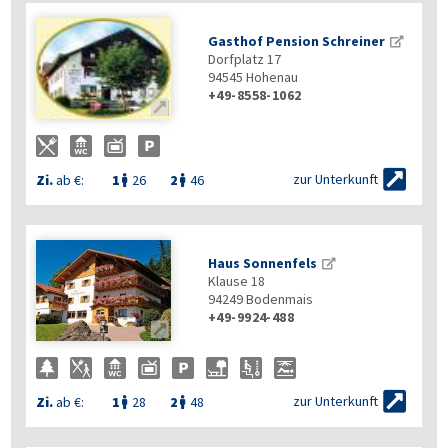
Gasthof Pension Schreiner
Dorfplatz 17
94545
Hohenau
+49-8558-1062


zur Unterkunft
Zi.
ab €:
1
26
2
46


Haus Sonnenfels
Klause 18
94249
Bodenmais
+49-9924-488


zur Unterkunft
Zi.
ab €:
1
28
2
48

