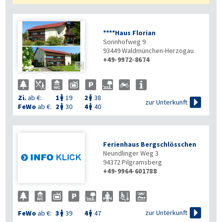
****Haus Florian
Sonnhofweg 9
93449
Waldmünchen-Herzogau
+49-9972-8674

Zi.
ab €:
1
19
2
38



zur Unterkunft
FeWo
ab €:
2
30
4
40


Ferienhaus Bergschlösschen
Neundlinger Weg 3
94372
Pilgramsberg
+49-9964-601788

zur Unterkunft
FeWo
ab €:
3
39
4
47

