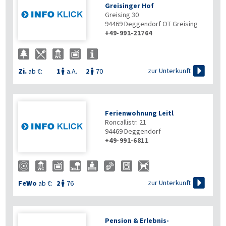
Greisinger Hof
Greising 30
94469
Deggendorf OT Greising
+49-991-21764

zur Unterkunft
Zi.
ab €:
1
a.A.
2
70


Ferienwohnung Leitl
Roncallistr. 21
94469
Deggendorf
+49-991-6811

zur Unterkunft
FeWo
ab €:
2
76

Pension & Erlebnis-