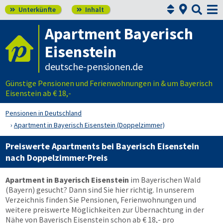



Unterkünfte
Inhalt


Apartment Bayerisch
Eisenstein
deutsche-pensionen.de
Günstige Pensionen und Ferienwohnungen in & um Bayerisch
Eisenstein ab € 18,-
Pensionen in Deutschland
Apartment in Bayerisch Eisenstein (Doppelzimmer)
Preiswerte Apartments bei Bayerisch Eisenstein
nach Doppelzimmer-Preis
Apartment in Bayerisch Eisenstein
im Bayerischen Wald
(Bayern) gesucht? Dann sind Sie hier richtig. In unserem
Verzeichnis finden Sie Pensionen, Ferienwohnungen und
weitere preiswerte Möglichkeiten zur Übernachtung in der
Nähe von Bayerisch Eisenstein schon ab € 18,- pro