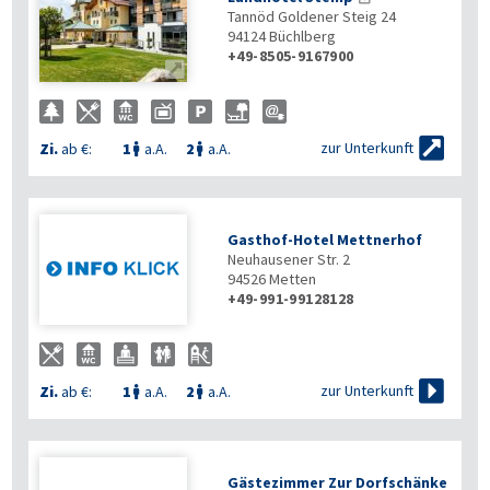
Tannöd Goldener Steig 24
94124
Büchlberg
+49-8505-9167900


zur Unterkunft
Zi.
ab €:
1
a.A.
2
a.A.


Gasthof-Hotel Mettnerhof
Neuhausener Str. 2
94526
Metten
+49-991-99128128

zur Unterkunft
Zi.
ab €:
1
a.A.
2
a.A.


Gästezimmer Zur Dorfschänke