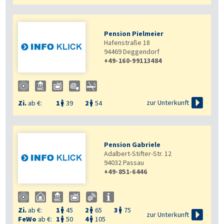
Pension Pielmeier
Hafenstraße 18
94469
Deggendorf
+49-160-99113484

zur Unterkunft
Zi.
ab €:
1
39
2
54


Pension Gabriele
Adalbert-Stifter-Str. 12
94032
Passau
+49-851-6446
Zi.
ab €:
1
45
2
65
3
75




zur Unterkunft
FeWo
ab €:
1
50
4
105

