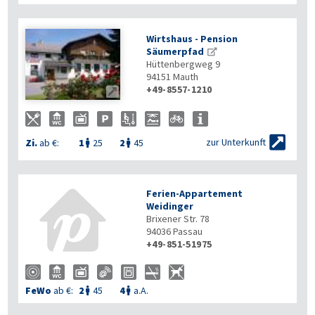
Wirtshaus - Pension
Säumerpfad
Hüttenbergweg 9
94151
Mauth
+49-8557-1210


zur Unterkunft
Zi.
ab €:
1
25
2
45


Ferien-Appartement
Weidinger
Brixener Str. 78
94036
Passau
+49-851-51975
FeWo
ab €:
2
45
4
a.A.

