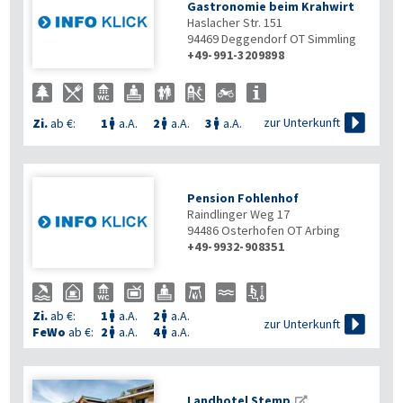
Gastronomie beim Krahwirt
Haslacher Str. 151
94469
Deggendorf OT Simmling
+49-991-3209898

zur Unterkunft
Zi.
ab €:
1
a.A.
2
a.A.
3
a.A.



Pension Fohlenhof
Raindlinger Weg 17
94486
Osterhofen OT Arbing
+49-9932-908351
Zi.
ab €:
1
a.A.
2
a.A.



zur Unterkunft
FeWo
ab €:
2
a.A.
4
a.A.


Landhotel Stemp