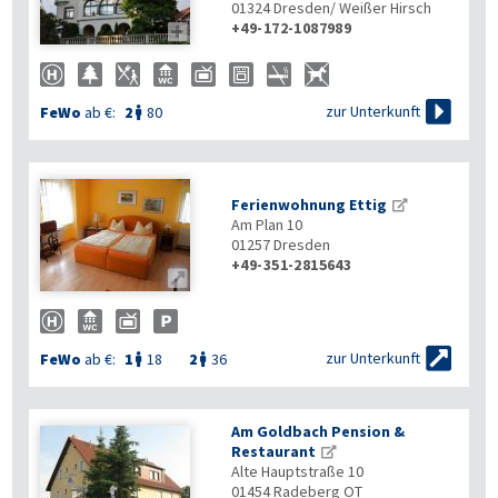
01324
Dresden/ Weißer Hirsch
+49-172-1087989


zur Unterkunft
FeWo
ab €:
2
80

Ferienwohnung Ettig
Am Plan 10
01257
Dresden
+49-351-2815643


zur Unterkunft
FeWo
ab €:
1
18
2
36


Am Goldbach Pension &
Restaurant
Alte Hauptstraße 10
01454
Radeberg OT