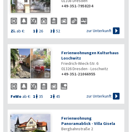
01108
Dresden
+49-351-7958234


zur Unterkunft
Zi.
ab €:
1
26
2
52


Ferienwohnungen Kulturhaus
Loschwitz
Friedrich-Wieck-Str. 6
01326
Dresden - Loschwitz
+49-351-21066955


zur Unterkunft
FeWo
ab €:
1
35
2
45


Ferienwohnung
Panoramablick - Villa Gisela
Bergbahnstraße 2