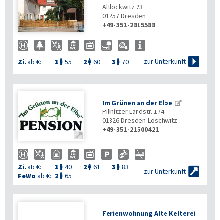
Altlockwitz 23
01257
Dresden
+49-351-2815588


zur Unterkunft
Zi.
ab €:
1
55
2
60
3
70



Im Grünen an der Elbe
Pillnitzer Landstr. 174
01326
Dresden-Loschwitz
+49-351-21500421

Zi.
ab €:
1
40
2
61
3
83




zur Unterkunft
FeWo
ab €:
2
65

Ferienwohnung Alte Kelterei