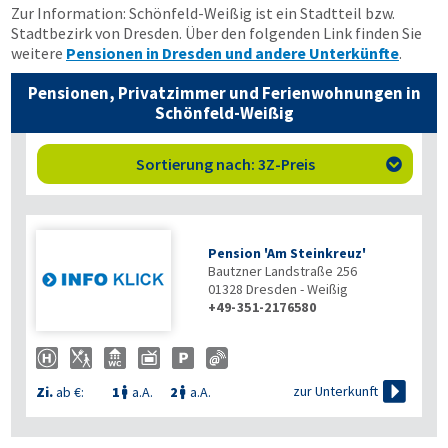
Zur Information: Schönfeld-Weißig ist ein Stadtteil bzw.
Stadtbezirk von Dresden. Über den folgenden Link finden Sie
weitere
Pensionen in Dresden und andere Unterkünfte
.
Pensionen, Privatzimmer und Ferienwohnungen in
Schönfeld-Weißig
Sortierung nach: 3Z-Preis

Pension 'Am Steinkreuz'
Bautzner Landstraße 256
01328
Dresden - Weißig
+49-351-2176580

zur Unterkunft
Zi.
ab €:
1
a.A.
2
a.A.

