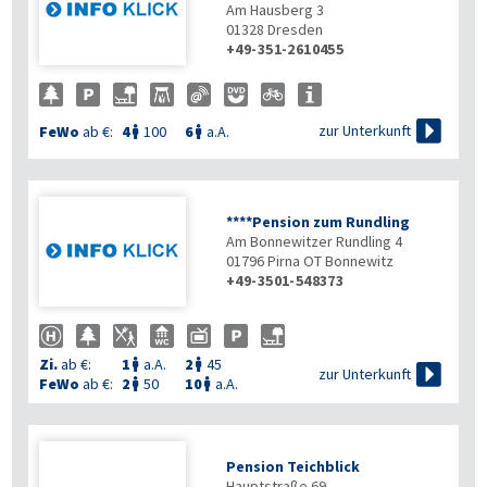
Am Hausberg 3
01328
Dresden
+49-351-2610455

zur Unterkunft
FeWo
ab €:
4
100
6
a.A.


****Pension zum Rundling
Am Bonnewitzer Rundling 4
01796
Pirna OT Bonnewitz
+49-3501-548373
Zi.
ab €:
1
a.A.
2
45



zur Unterkunft
FeWo
ab €:
2
50
10
a.A.


Pension Teichblick
Hauptstraße 69