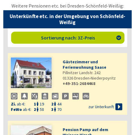
Weitere Pensionen etc. bei Dresden-Schönfeld-Weißig:
Unterkünfte etc. in der Umgebung von Schönfeld-
Weißig
Sortierung nach: 3Z-Preis

Gästezimmer und
Ferienwohnung Saase
Pillnitzer Landstr. 242
01326
Dresden-Niederpoyritz
+49-351-2684468

Zi.
ab €:
1
19
2
44



zur Unterkunft
FeWo
ab €:
2
58
3
70


Pension Pamp auf dem