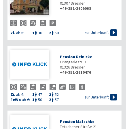
01307
Dresden
+49-351-2605068


zur Unterkunft
Zi.
ab €:
1
30
2
50


Pension Reinicke
Orangeriestr. 3
01326
Dresden
+49-351-2610476
Zi.
ab €:
1
47
2
52



zur Unterkunft
FeWo
ab €:
1
50
2
57


Pension Mätschke
Tetschener Straße 21