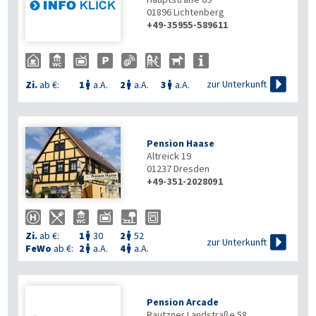
01896
Lichtenberg
+49-35955-589611

zur Unterkunft
Zi.
ab €:
1
a.A.
2
a.A.
3
a.A.



Pension Haase
Altreick 19
01237
Dresden
+49-351-2028091

Zi.
ab €:
1
30
2
52



zur Unterkunft
FeWo
ab €:
2
a.A.
4
a.A.


Pension Arcade
Bautzner Landstraße 58