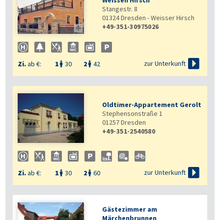
Weissen Hirsch
Stangestr. 8
01324
Dresden - Weisser Hirsch
+49-351-30975026


zur Unterkunft
Zi.
ab €:
1
30
2
42


Oldtimer-Appartement Gerolt
Stephensonstraße 1
01257
Dresden
+49-351-2540580

zur Unterkunft
Zi.
ab €:
1
30
2
60


Gästezimmer am
Märchenbrunnen