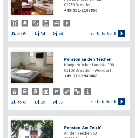
01259
Dresden
+49-351-2107850


zur Unterkunft
Zi.
ab €:
1
34
2
44


Pension an den Teichen
Königsbrücker Landstr. 398
01108
Dresden - Weixdorf
+49-173-3949468

zur Unterkunft
Zi.
ab €:
1
20
2
35


Pension 'Am Teich'
An den Teichen 63