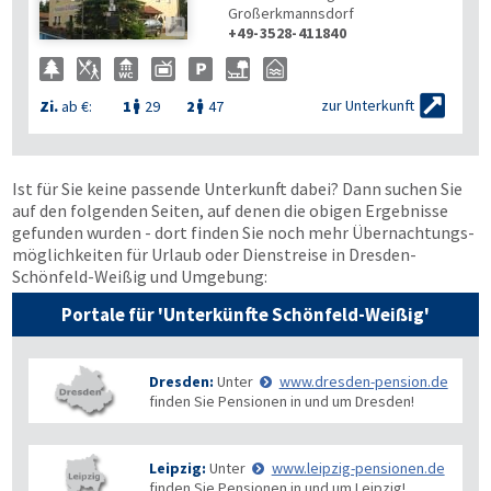
Großerkmannsdorf

+49-3528-411840

zur Unterkunft
Zi.
ab €:
1
29
2
47


Ist für Sie keine passende Unterkunft dabei? Dann suchen Sie
auf den folgenden Seiten, auf denen die obigen Ergebnisse
gefunden wurden - dort finden Sie noch mehr Übernachtungs­
möglichkeiten für Urlaub oder Dienstreise in Dresden-
Schönfeld-Weißig und Umgebung:
Portale für 'Unterkünfte Schönfeld-Weißig'
Dresden:
Unter
www.dresden-pension.de
finden Sie Pensionen in und um Dresden!
Leipzig:
Unter
www.leipzig-pensionen.de
finden Sie Pensionen in und um Leipzig!