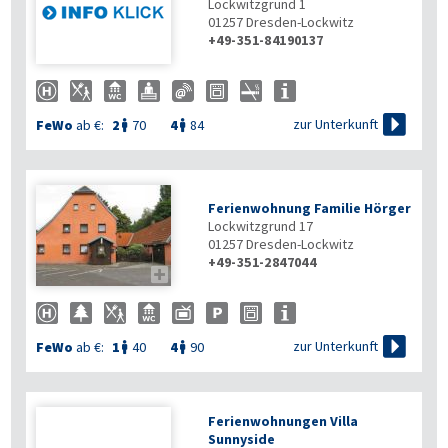
Lockwitzgrund 1
01257
Dresden-Lockwitz
+49-351-84190137

zur Unterkunft
FeWo
ab €:
2
70
4
84


Ferienwohnung Familie Hörger
Lockwitzgrund 17
01257
Dresden-Lockwitz
+49-351-2847044


zur Unterkunft
FeWo
ab €:
1
40
4
90


Ferienwohnungen Villa
Sunnyside