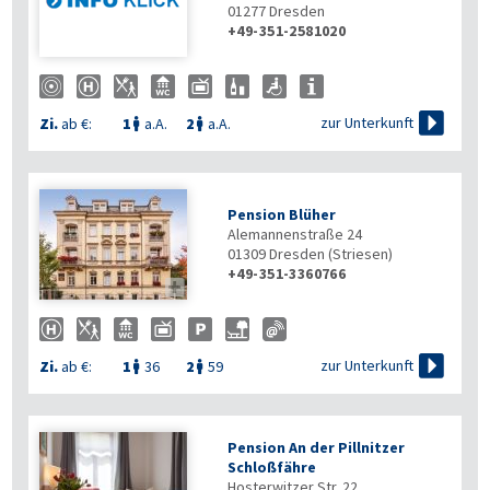
01277
Dresden
+49-351-2581020

zur Unterkunft
Zi.
ab €:
1
a.A.
2
a.A.


Pension Blüher
Alemannenstraße 24
01309
Dresden (Striesen)
+49-351-3360766


zur Unterkunft
Zi.
ab €:
1
36
2
59


Pension An der Pillnitzer
Schloßfähre
Hosterwitzer Str. 22