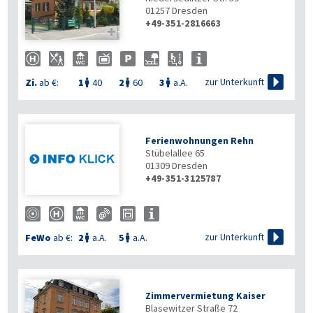
01257
Dresden
+49-351-2816663


zur Unterkunft
Zi.
ab €:
1
40
2
60
3
a.A.



Ferienwohnungen Rehn
Stübelallee 65
01309
Dresden
+49-351-3125787

zur Unterkunft
FeWo
ab €:
2
a.A.
5
a.A.


Zimmervermietung Kaiser
Blasewitzer Straße 72