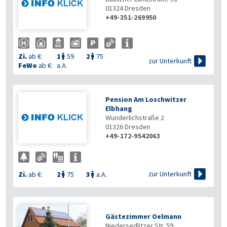
01324
Dresden
+49-351-269950
Zi.
ab €:
1
59
2
75



zur Unterkunft
FeWo
ab €:
a.A.
Pension Am Loschwitzer
Elbhang
Wunderlichstraße 2
01326
Dresden
+49-172-9542063

zur Unterkunft
Zi.
ab €:
2
75
3
a.A.


Gästezimmer Oelmann
Niedersedlitzer Str. 59