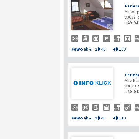
Ferien
Amberg
93057
R
+49-94

FeWo
ab €:
1
40
4
100


Ferien
Alte Nü
93059
R
+49-94
FeWo
ab €:
1
40
4
110

