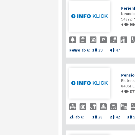
Ferien
Neundli
94372
P
+49-99
FeWo
ab €:
3
39
4
47


Pensio
Blütenst
84061
E
+49-87
Zi.
ab €:
1
28
2
42
3


