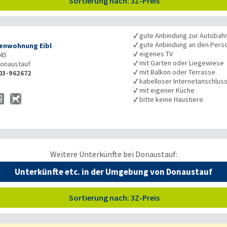
Sortierung nach: 3Z-Preis
✓
gute Anbindung zur Autobah
✓
gute Anbindung an den Pers
ienwohnung Eibl
✓
eigenes TV
 45
✓
mit Garten oder Liegewiese
onaustauf
✓
mit Balkon oder Terrasse
03-962672
✓
kabelloser Internetanschlus
✓
mit eigener Küche
✓
bitte keine Haustiere
Weitere Unterkünfte bei Donaustauf:
Unterkünfte etc. in der Umgebung von Donaustauf
Sortierung nach: 3Z-Preis