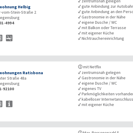
✓
zentrumsnah gelegen
✓
gute Anbindung zur Autobah
wohnung Helbig
✓
gute Anbindung an den Pers
r-vom-Stein-Straße 2
✓
Gastronomie in der Nähe
egensburg
✓
eigene Dusche / WC
01-4994
✓
mit Balkon oder Terrasse
✓
mit eigener Küche
✓
Nichtrauchereinrichtung
ⓘ
mit Netflix
✓
zentrumsnah gelegen
wohnungen Ratisbona
✓
Gastronomie in der Nähe
ter Straße 48a
✓
eigene Dusche / WC
egensburg
✓
eigenes TV
1-92100
✓
Parkmöglichkeiten vorhande
✓
kabelloser Internetanschlus
✓
mit eigener Küche
ⓘ
Max. Personenzahl 5