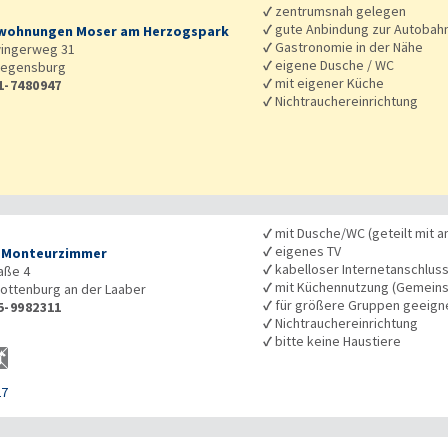
✓
zentrumsnah gelegen
✓
gute Anbindung zur Autobah
wohnungen Moser am Herzogspark
✓
Gastronomie in der Nähe
wingerweg 31
✓
eigene Dusche / WC
egensburg
✓
mit eigener Küche
1-7480947
✓
Nichtrauchereinrichtung
✓
mit Dusche/WC (geteilt mit a
✓
eigenes TV
 Monteurzimmer
✓
kabelloser Internetanschlus
aße 4
✓
mit Küchennutzung (Gemeins
ottenburg an der Laaber
✓
für größere Gruppen geeign
5-9982311
✓
Nichtrauchereinrichtung
✓
bitte keine Haustiere
27