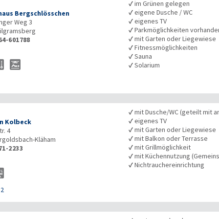
✓
im Grünen gelegen
✓
eigene Dusche / WC
haus Bergschlösschen
✓
eigenes TV
nger Weg 3
✓
Parkmöglichkeiten vorhande
ilgramsberg
✓
mit Garten oder Liegewiese
64-601788
✓
Fitnessmöglichkeiten
✓
Sauna
✓
Solarium
✓
mit Dusche/WC (geteilt mit a
✓
eigenes TV
n Kolbeck
✓
mit Garten oder Liegewiese
r. 4
✓
mit Balkon oder Terrasse
rgoldsbach-Kläham
✓
mit Grillmöglichkeit
71-2233
✓
mit Küchennutzung (Gemeins
✓
Nichtrauchereinrichtung
52