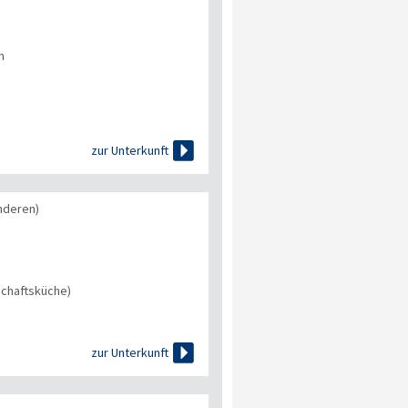
n

zur Unterkunft
nderen)
chaftsküche)

zur Unterkunft