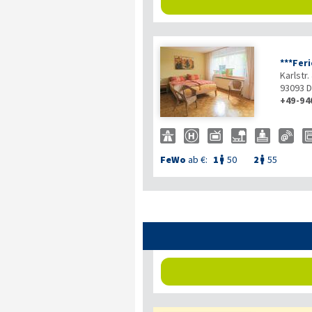
***Fer
Karlstr.
93093
D
+49-94
FeWo
ab €:
1
50
2
55

