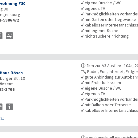
✓
eigene Dusche / WC
wohnung F80
✓
eigenes TV
g 80
✓
Parkmöglichkeiten vorhande
egensburg
✓
mit Garten oder Liegewiese
1-5986472
✓
kabelloser Internetanschlus
✓
mit eigener Küche
✓
Nichtrauchereinrichtung
ⓘ
2km zur A3 Ausfahrt 104a, 
TV, Radio, Fön, Internet, Erdg
Haus Rösch
✓
gute Anbindung zur Autobah
urger Str. 10
✓
mit Frühstücksraum
iesent
✓
eigene Dusche / WC
82-3706
✓
eigenes TV
✓
Parkmöglichkeiten vorhande
✓
mit Balkon oder Terrasse
✓
kabelloser Internetanschlus
125
ⓘ
geschmackvoll eingerichtet