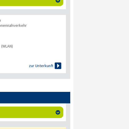

n
onennahverkehr
s (WLAN)

zur Unterkunft
