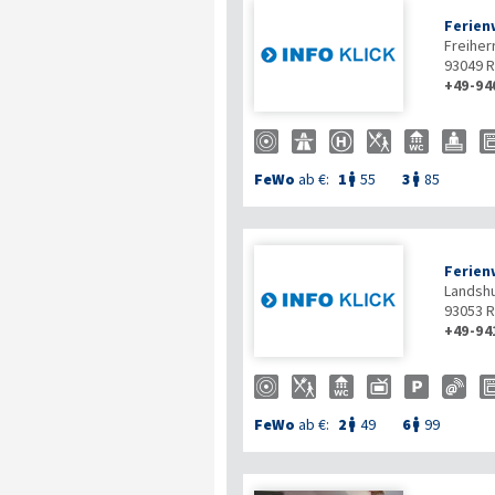
Ferien
Freiher
93049
R
+49-94
FeWo
ab €:
1
55
3
85


Ferien
Landshu
93053
R
+49-94
FeWo
ab €:
2
49
6
99

