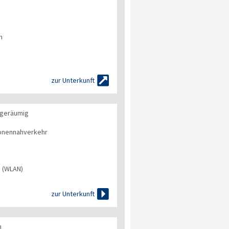
n

zur Unterkunft
 geräumig
onennahverkehr
s (WLAN)

zur Unterkunft
n