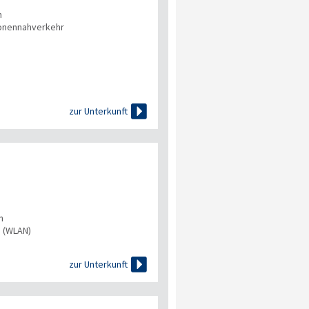
n
onennahverkehr

zur Unterkunft
n
s (WLAN)

zur Unterkunft