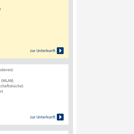
n

zur Unterkunft
nderen)
s (WLAN)
chaftsküche)
et

zur Unterkunft