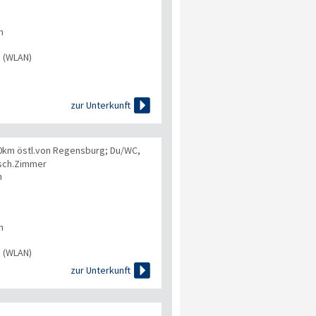
n
s (WLAN)

zur Unterkunft
20km östl.von Regensburg; Du/WC,
esch.Zimmer
n
n
s (WLAN)

zur Unterkunft