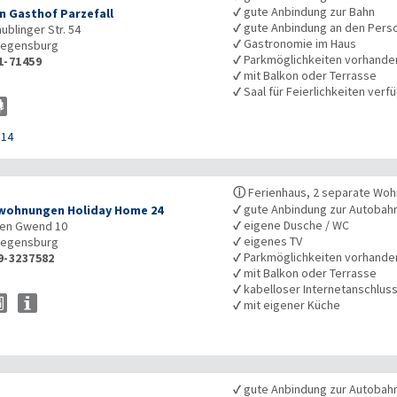
✓
gute Anbindung zur Bahn
n Gasthof Parzefall
✓
gute Anbindung an den Pers
ublinger Str. 54
✓
Gastronomie im Haus
egensburg
✓
Parkmöglichkeiten vorhande
1-71459
✓
mit Balkon oder Terrasse
✓
Saal für Feierlichkeiten verf
114
ⓘ
Ferienhaus, 2 separate Woh
✓
gute Anbindung zur Autobah
wohnungen Holiday Home 24
✓
eigene Dusche / WC
gen Gwend 10
✓
eigenes TV
egensburg
✓
Parkmöglichkeiten vorhande
9-3237582
✓
mit Balkon oder Terrasse
✓
kabelloser Internetanschlus
✓
mit eigener Küche
✓
gute Anbindung zur Autobah