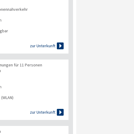
onennahverkehr
n
ügbar

zur Unterkunft
nungen für 11 Personen
n
n
s (WLAN)

zur Unterkunft
n