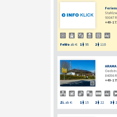
Ferien
Stahlz
93047
R
+49-17
FeWo
ab €:
1
95
2
110


ARAMA
Oedstr
84056
R
+49-17

Zi.
ab €:
1
15
2
22
3


