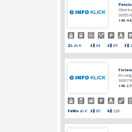
Pensio
Obertra
93055
R
+49-94
Zi.
ab €:
1
64
2
89
3



Ferien
Im Lan
93057
R
+49-17
FeWo
ab €:
2
80
6
120

