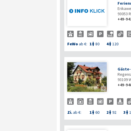
Ferien
Erikawe
93053
R
+49-94
FeWo
ab €:
1
80
4
120


Gäste-
Regensb
93109
W
+49-94

Zi.
ab €:
1
60
2
92
3


