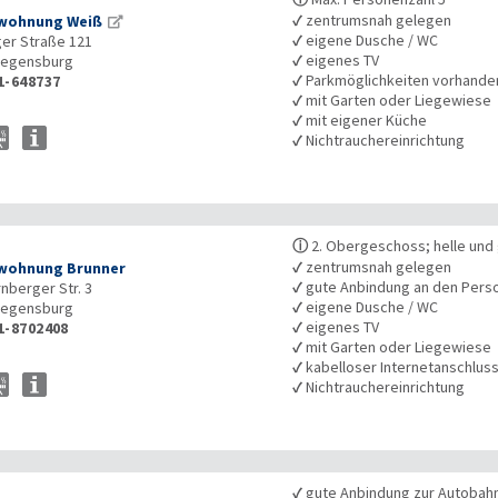
✓
zentrumsnah gelegen
wohnung Weiß
✓
eigene Dusche / WC
er Straße 121
✓
eigenes TV
egensburg
✓
Parkmöglichkeiten vorhande
1-648737
✓
mit Garten oder Liegewiese
✓
mit eigener Küche
✓
Nichtrauchereinrichtung
ⓘ
2. Obergeschoss; helle und
✓
zentrumsnah gelegen
wohnung Brunner
✓
gute Anbindung an den Pers
rnberger Str. 3
✓
eigene Dusche / WC
egensburg
✓
eigenes TV
1-8702408
✓
mit Garten oder Liegewiese
✓
kabelloser Internetanschlus
✓
Nichtrauchereinrichtung
✓
gute Anbindung zur Autobah