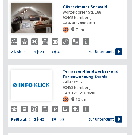
Gästezimmer Seewald
Worzeldorfer Str. 188
90469
Nürnberg
+49-911-4803813
7 km

172


zur Unterkunft
Zi.
ab €:
1
28
2
40


Terrassen-Handwerker- und
Ferienwohnung Stehle
Kellerstr. 5
90453
Nürnberg
+49-171-2169690
10 km
200


zur Unterkunft
FeWo
ab €:
2
40
8
120

