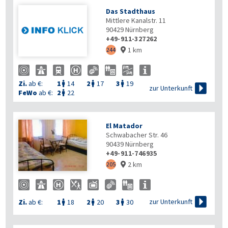
Das Stadthaus
Mittlere Kanalstr. 11
90429
Nürnberg
+49-911-327262
1 km
244

Zi.
ab €:
1
14
2
17
3
19




zur Unterkunft
FeWo
ab €:
2
22

El Matador
Schwabacher Str. 46
90439
Nürnberg
+49-911-746935
2 km
205


zur Unterkunft
Zi.
ab €:
1
18
2
20
3
30


