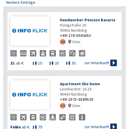
Weitere Einträge:
Handwerker-Pension Bavaria
Königstraße 20
90402
Nürnberg
+49-178-6542653
0 km
262


zur Unterkunft
Zi.
ab €:
1
10
2
20
3
30



Apartment like home
Leonhardstr. 16-18
90443
Nürnberg
+49-1573-6589529
0 km
251


zur Unterkunft
FeWo
ab €:
2
79
