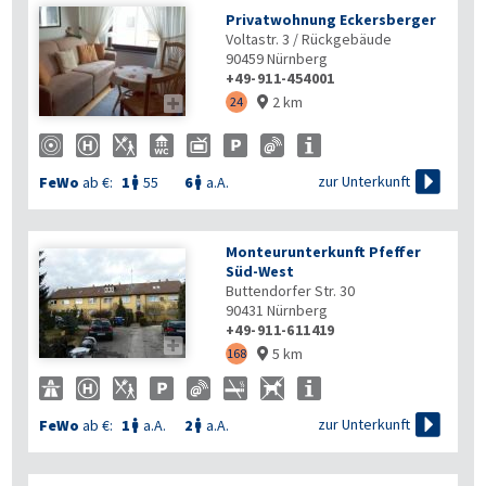
Privatwohnung Eckersberger
Voltastr. 3 / Rückgebäude
90459
Nürnberg
+49-911-454001
2 km

24


zur Unterkunft
FeWo
ab €:
1
55
6
a.A.


Monteurunterkunft Pfeffer
Süd-West
Buttendorfer Str. 30
90431
Nürnberg
+49-911-611419

5 km
168


zur Unterkunft
FeWo
ab €:
1
a.A.
2
a.A.

