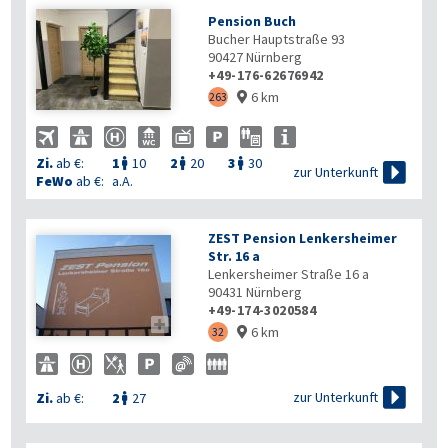
Pension Buch
Bucher Hauptstraße 93
90427
Nürnberg
+49-176-62676942
6 km
263

Zi.
ab €:
1
10
2
20
3
30




zur Unterkunft
FeWo
ab €:
a.A.
ZEST Pension Lenkersheimer
Str. 16 a
Lenkersheimer Straße 16 a
90431
Nürnberg
+49-174-3020584

6 km
32


zur Unterkunft
Zi.
ab €:
2
27
