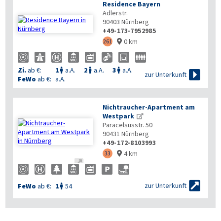
Residence Bayern
Adlerstr.
90403
Nürnberg
+49-173-7952985
0 km
261

Zi.
ab €:
1
a.A.
2
a.A.
3
a.A.




zur Unterkunft
FeWo
ab €:
a.A.
Nichtraucher-Apartment am
Westpark
Paracelsusstr. 50
90431
Nürnberg
+49-172-8103993
4 km
33



zur Unterkunft
FeWo
ab €:
1
54
