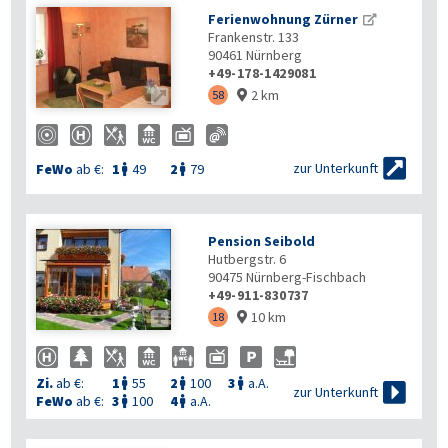
Ferienwohnung Zürner
Frankenstr. 133
90461
Nürnberg
+49-178-1429081
2 km

58


zur Unterkunft
FeWo
ab €:
1
49
2
79


Pension Seibold
Hutbergstr. 6
90475
Nürnberg-Fischbach
+49-911-830737
10 km

18

Zi.
ab €:
1
55
2
100
3
a.A.




zur Unterkunft
FeWo
ab €:
3
100
4
a.A.

