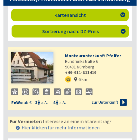
Kartenansicht

Sortierung nach: DZ-Preis

Monteurunterkunft Pfeffer
Rundfunkstraße 6
90431
Nürnberg
+49-911-611419
6 km

65


zur Unterkunft
FeWo
ab €:
2
a.A.
4
a.A.


Für Vermieter:
Interesse an einem Stareintrag?
Hier klicken für mehr
Informationen