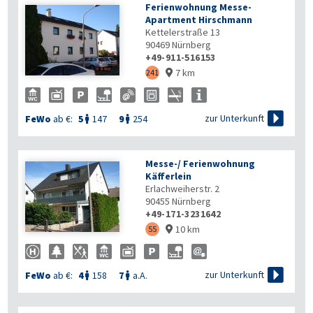
Ferienwohnung Messe-
Apartment Hirschmann
Kettelerstraße 13
90469
Nürnberg
+49-911-516153
7 km
241


zur Unterkunft
FeWo
ab €:
5
147
9
254


Messe-/ Ferienwohnung
Käfferlein
Erlachweiherstr. 2
90455
Nürnberg
+49-171-3231642
10 km
55


zur Unterkunft
FeWo
ab €:
4
158
7
a.A.

