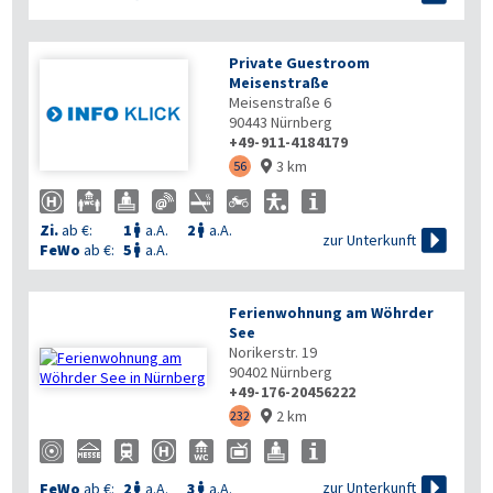
Private Guestroom
Meisenstraße
Meisenstraße 6
90443
Nürnberg
+49-911-4184179
3 km
56

Zi.
ab €:
1
a.A.
2
a.A.



zur Unterkunft
FeWo
ab €:
5
a.A.

Ferienwohnung am Wöhrder
See
Norikerstr. 19
90402
Nürnberg
+49-176-20456222
2 km
232


zur Unterkunft
FeWo
ab €:
2
a.A.
3
a.A.

