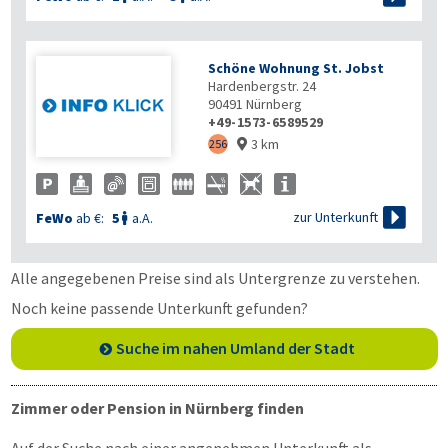
Schöne Wohnung St. Jobst
Hardenbergstr. 24
90491
Nürnberg
+49-1573-6589529
3 km
256


zur Unterkunft
FeWo
ab €:
5
a.A.

Alle angegebenen Preise sind als Untergrenze zu verstehen.
Noch keine passende Unterkunft gefunden?
Suche im nahen Umland der Stadt
Zimmer oder Pension in Nürnberg finden