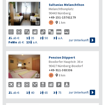
Sultanias Melanchthon
Melanchthonplatz
90443
Nürnberg
+49-151-15761179
1 km

77

Zi.
ab €:
1
35
2
50
3
a.A.




zur Unterkunft
FeWo
ab €:
13
a.A.

Pension Döppert
Boxdorfer Hauptstr. 36 e
90427
Nürnberg-Boxdorf
+49-911-303336
8 km

23


zur Unterkunft
Zi.
ab €:
1
40
2
65
3
75


