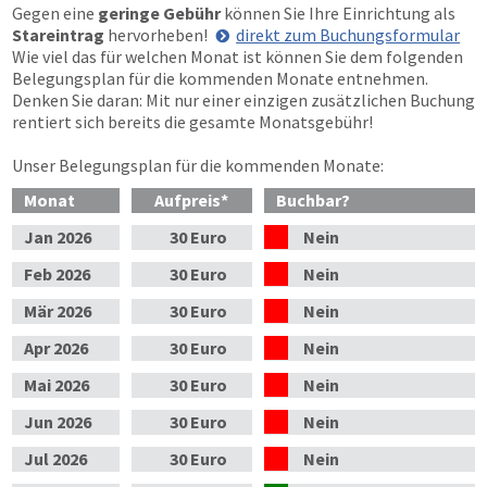
Gegen eine
geringe Gebühr
können Sie Ihre Einrichtung als
Stareintrag
hervorheben!
direkt zum Buchungsformular
Wie viel das für welchen Monat ist können Sie dem folgenden
Belegungsplan für die kommenden Monate entnehmen.
Denken Sie daran: Mit nur einer einzigen zusätzlichen Buchung
rentiert sich bereits die gesamte Monatsgebühr!
Unser Belegungsplan für die kommenden Monate:
Monat
Aufpreis
*
Buchbar?
Jan
2026
30 Euro
Nein
Feb
2026
30 Euro
Nein
Mär
2026
30 Euro
Nein
Apr
2026
30 Euro
Nein
Mai
2026
30 Euro
Nein
Jun
2026
30 Euro
Nein
Jul
2026
30 Euro
Nein