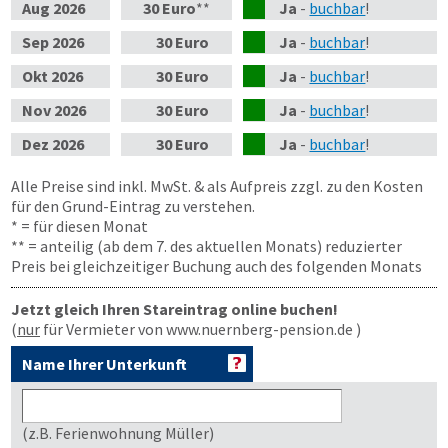
Aug
2026
30 Euro
**
Ja
-
buchbar
!
Sep
2026
30 Euro
Ja
-
buchbar
!
Okt
2026
30 Euro
Ja
-
buchbar
!
Nov
2026
30 Euro
Ja
-
buchbar
!
Dez
2026
30 Euro
Ja
-
buchbar
!
Alle Preise sind inkl. MwSt. & als Aufpreis zzgl. zu den Kosten
für den Grund-Eintrag zu verstehen.
* = für diesen Monat
** = anteilig (ab dem 7. des aktuellen Monats) reduzierter
Preis bei gleichzeitiger Buchung auch des folgenden Monats
Jetzt gleich Ihren Stareintrag online buchen!
(
nur
für Vermieter von www.nuernberg-pension.de )
Name Ihrer Unterkunft
(z.B. Ferienwohnung Müller)