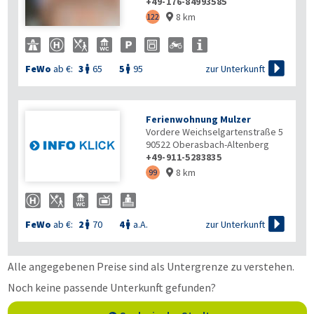
+49-176-84993585
8 km
122


zur Unterkunft
FeWo
ab €:
3
65
5
95


Ferienwohnung Mulzer
Vordere Weichselgartenstraße 5
90522
Oberasbach-Altenberg
+49-911-5283835
8 km
99


zur Unterkunft
FeWo
ab €:
2
70
4
a.A.


Alle angegebenen Preise sind als Untergrenze zu verstehen.
Noch keine passende Unterkunft gefunden?