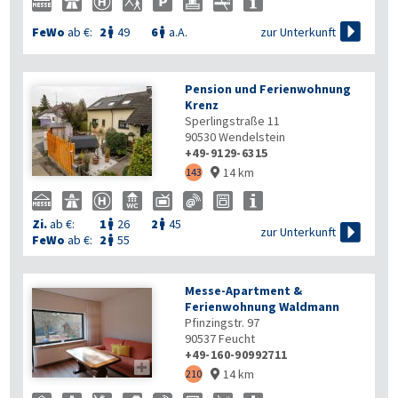

zur Unterkunft
FeWo
ab €:
2
49
6
a.A.


Pension und Ferienwohnung
Krenz
Sperlingstraße 11
90530
Wendelstein
+49-9129-6315
14 km
143

Zi.
ab €:
1
26
2
45



zur Unterkunft
FeWo
ab €:
2
55

Messe-Apartment &
Ferienwohnung Waldmann
Pfinzingstr. 97
90537
Feucht
+49-160-90992711

14 km
210
