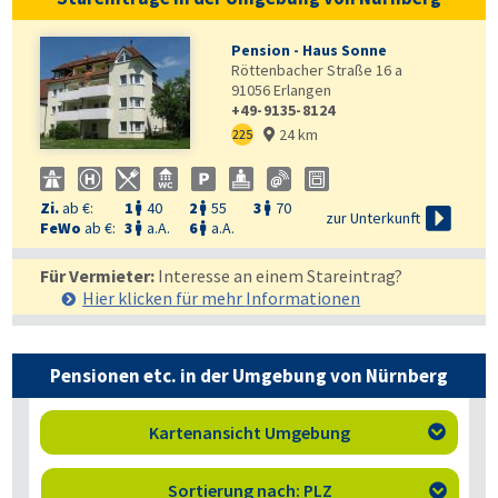
Pension - Haus Sonne
Röttenbacher Straße 16 a
91056
Erlangen
+49-9135-8124
24 km
225

Zi.
ab €:
1
40
2
55
3
70




zur Unterkunft
FeWo
ab €:
3
a.A.
6
a.A.


Für Vermieter:
Interesse an einem Stareintrag?
Hier klicken für mehr
Informationen
Pensionen etc. in der Umgebung von Nürnberg
Kartenansicht Umgebung

Sortierung nach: PLZ
