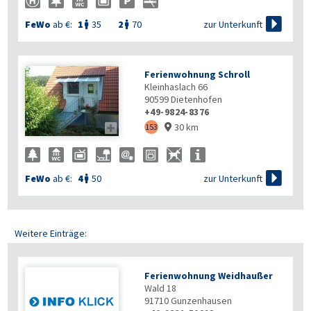

zur Unterkunft
FeWo
ab €:
1
35
2
70


Ferienwohnung Schroll
Kleinhaslach 66
90599
Dietenhofen
+49-9824-8376
30 km

153


zur Unterkunft
FeWo
ab €:
4
50

Weitere Einträge:
Ferienwohnung Weidhaußer
Wald 18
91710
Gunzenhausen