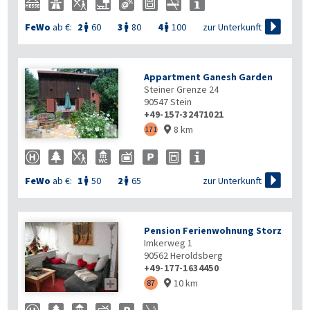

zur Unterkunft
FeWo
ab €:
2
60
3
80
4
100



Appartment Ganesh Garden
Steiner Grenze 24
90547
Stein
+49-157-32471021
8 km

171


zur Unterkunft
FeWo
ab €:
1
50
2
65


Pension Ferienwohnung Storz
Imkerweg 1
90562
Heroldsberg
+49-177-1634450
10 km

87
