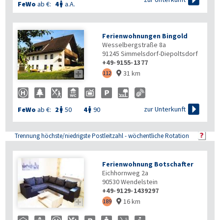
FeWo
ab €:
4
a.A.

Ferienwohnungen Bingold
Wesselbergstraße 8a
91245
Simmelsdorf-Diepoltsdorf
+49-9155-1377
31 km

112


zur Unterkunft
FeWo
ab €:
2
50
4
90


Trennung höchste/niedrigste Postleitzahl - wöchentliche Rotation
Ferienwohnung Botschafter
Eichhornweg 2a
90530
Wendelstein
+49-9129-1439297
16 km

189
