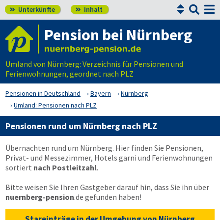


Unterkünfte
Inhalt


Pension bei Nürnberg
Umland von Nürnberg: Verzeichnis für Pensionen und
Ferienwohnungen, geordnet nach PLZ
Pensionen in Deutschland
Bayern
Nürnberg
Umland: Pensionen nach PLZ
Pensionen rund um Nürnberg nach PLZ
Übernachten rund um Nürnberg. Hier finden Sie Pensionen,
Privat- und Messezimmer, Hotels garni und Ferienwohnungen
sortiert
nach Postleitzahl
.
Bitte weisen Sie Ihren Gastgeber darauf hin, dass Sie ihn über
nuernberg-pension
.de
gefunden haben!
Stareinträge in der Umgebung von Nürnberg