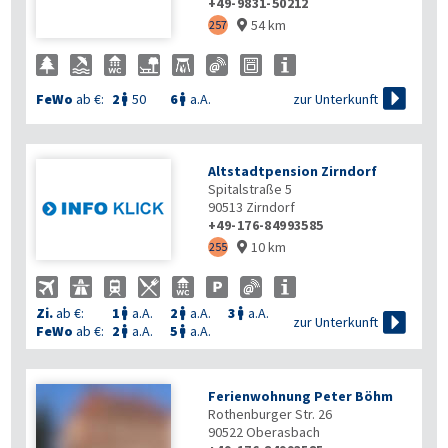
+49-9831-50212
54 km
257


zur Unterkunft
FeWo
ab €:
2
50
6
a.A.


Altstadtpension Zirndorf
Spitalstraße 5
90513
Zirndorf
+49-176-84993585
10 km
255

Zi.
ab €:
1
a.A.
2
a.A.
3
a.A.




zur Unterkunft
FeWo
ab €:
2
a.A.
5
a.A.


Ferienwohnung Peter Böhm
Rothenburger Str. 26
90522
Oberasbach