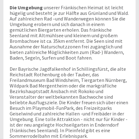
Die Umgebung
unserer Fränkischen Heimat ist leicht
hügelig und besteht je zur Hälfte aus Grünland und Wald.
Auf zahlreichen Rad –und Wanderwegen können Sie die
Umgebung erobern und sich danach in einem
gemütlichen Biergarten erholen. Das fränkische
Seenland mit Altmühlsee und kleinem und großem
Brombachsee ist ca. 35km entfernt. Die Seen sind mit
Ausnahme der Naturschutzzonen frei zugänglich und
bieten zahlreiche Möglichkeiten zum (Rad-) Wandern,
Baden, Segeln, Surfen und Boot fahren.
Der Bayrische Jagdfalkenhof in Schillingsfürst, die alte
Reichstadt Rothenburg ob der Tauber, das
Freilandmuseum Bad Windsheim, Tiergarten Nürnberg,
Wildpark Bad Mergentheim oder die markgräfliche
Bezirkshauptstadt Ansbach mit Rokoko und
Veranstalter der weltbekannten Bachwoche sind
beliebte Ausflugsziele. Die Kinder freuen sich über einen
Besuch im Playmobil-FunPark, des Freizeitparks
Geiselwind und zahlreiche Hallen -und Freibäder in der
Umgebung. Eine tolle Attraktion - nicht nur für Kinder -
ist der neu angelegte Hochseilgarten in Enderndorf
(fränkisches Seenland). In Pleinfeld gibt es eine
Sommerrodelbahn mit Erlebnispark.