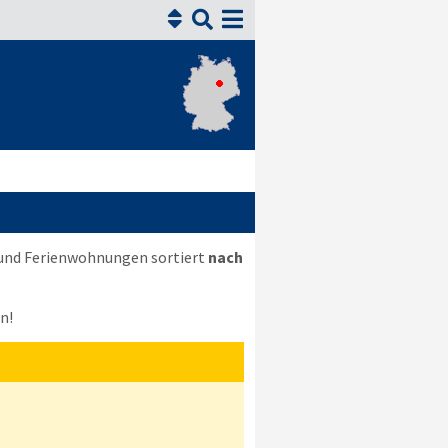


 und Ferienwohnungen sortiert
nach
n!