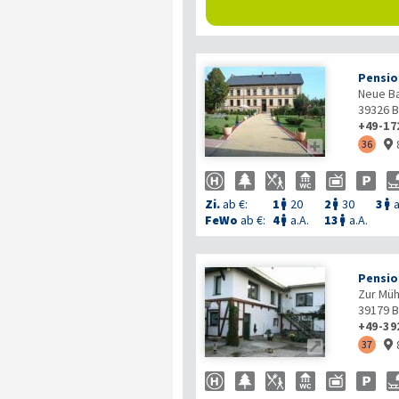
Pensio
Neue B
39326
B
+49-17

36

Zi.
ab €:
1
20
2
30
3
a



FeWo
ab €:
4
a.A.
13
a.A.


Pensio
Zur Müh
39179
B
+49-39

37
