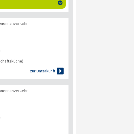

onennahverkehr
n
chaftsküche)

zur Unterkunft
onennahverkehr
n