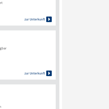
et

zur Unterkunft
ügbar

zur Unterkunft
n