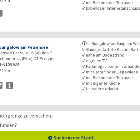
22 km
✓
mit Balkon oder Terrasse
✓
kabelloser Internetanschlus
ⓘ
In Bungalowsiedlung am Wa
bungalow am Felsensee
Vollausgestattete Küche, Bad
ensee Parzelle 16 Sektion 7
✓
nahe am Badestrand
chönebeck (Elbe) OT Pretzien
✓
eigenes TV
1-6158633
✓
Parkmöglichkeiten vorhande
22 km
✓
mit Garten oder Liegewiese
✓
mit Balkon oder Terrasse
✓
mit eigener Küche
✓
Haustiere erlaubt
ntergrenze zu verstehen.
efunden?
Suche in der Stadt