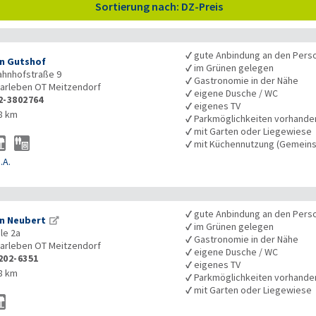
Sortierung nach: DZ-Preis
✓
gute Anbindung an den Pers
n Gutshof
✓
im Grünen gelegen
ahnhofstraße 9
✓
Gastronomie in der Nähe
arleben OT Meitzendorf
✓
eigene Dusche / WC
2-3802764
✓
eigenes TV
8 km
✓
Parkmöglichkeiten vorhande
✓
mit Garten oder Liegewiese
✓
mit Küchennutzung (Gemeins
.A.
✓
gute Anbindung an den Pers
n Neubert
✓
im Grünen gelegen
le 2a
✓
Gastronomie in der Nähe
arleben OT Meitzendorf
✓
eigene Dusche / WC
202-6351
✓
eigenes TV
8 km
✓
Parkmöglichkeiten vorhande
✓
mit Garten oder Liegewiese