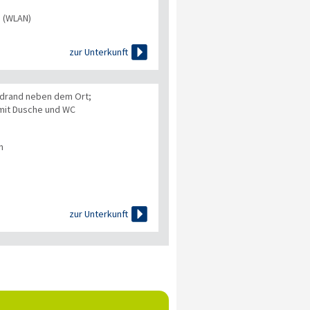
s (WLAN)

zur Unterkunft
ldrand neben dem Ort;
 mit Dusche und WC
n

zur Unterkunft