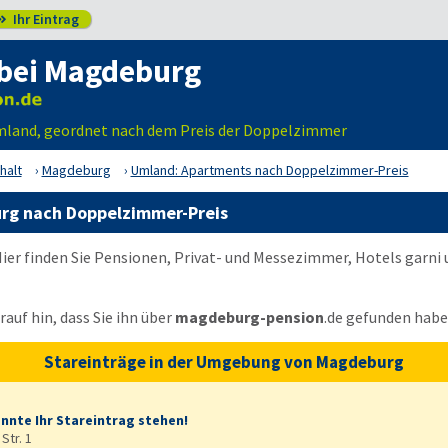
Ihr Eintrag

bei Magdeburg
land, geordnet nach dem Preis der Doppelzimmer
halt
Magdeburg
Umland: Apartments nach Doppelzimmer-Preis
rg nach Doppelzimmer-Preis
er finden Sie Pensionen, Privat- und Messezimmer, Hotels garni
auf hin, dass Sie ihn über
magdeburg-pension
.de
gefunden habe
Stareinträge in der Umgebung von Magdeburg
önnte Ihr Stareintrag stehen!
Str. 1