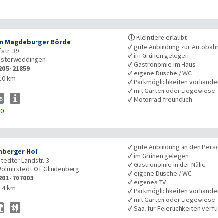
ⓘ
Kleintiere erlaubt
n Magdeburger Börde
✓
gute Anbindung zur Autobah
str. 39
✓
im Grünen gelegen
sterweddingen
✓
Gastronomie im Haus
205-21859
✓
eigene Dusche / WC
10 km
✓
Parkmöglichkeiten vorhande
✓
mit Garten oder Liegewiese
✓
Motorrad-freundlich
60
✓
gute Anbindung an den Pers
nberger Hof
✓
im Grünen gelegen
tedter Landstr. 3
✓
Gastronomie in der Nähe
olmirstedt OT Glindenberg
✓
eigene Dusche / WC
201-707003
✓
eigenes TV
14 km
✓
Parkmöglichkeiten vorhande
✓
mit Garten oder Liegewiese
✓
Saal für Feierlichkeiten verf