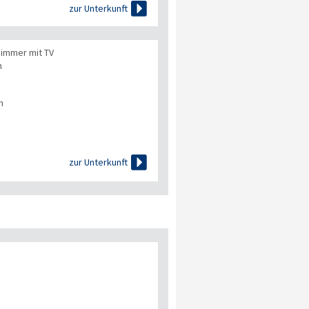

zur Unterkunft
Zimmer mit TV
n
n

zur Unterkunft