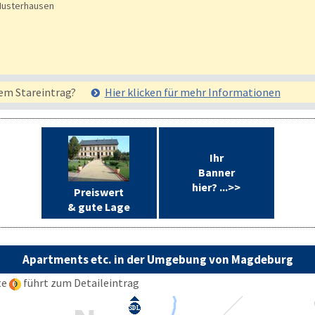
usterhausen
em Stareintrag?
Hier klicken für mehr
Informationen
Ihr
Banner
hier? ...>>
Preiswert
& gute Lage
Apartments etc. in der Umgebung von Magdeburg
te
führt zum Detaileintrag