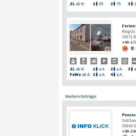
Zi.
ab €:
1
55
2
75
3



Ferien
Ringstr
39171
B
+49-17

54

Zi.
ab €:
1
a.A.
2
a.A.
3
a



FeWo
ab €:
1
a.A.
4
a.A.


Weitere Einträge:
Pensio
Salchau
39343
S
+49-39