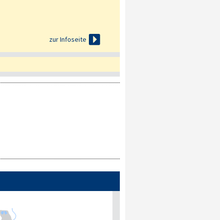

zur Infoseite