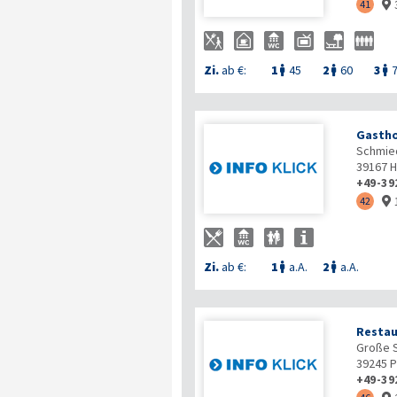
41

Zi.
ab €:
1
45
2
60
3



Gastho
Schmied
39167
H
+49-39
42

Zi.
ab €:
1
a.A.
2
a.A.


Restau
Große 
39245
P
+49-39