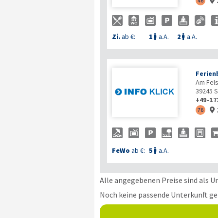
46

Zi.
ab €:
1
a.A.
2
a.A.


Ferien
Am Fels
39245
S
+49-17
76

FeWo
ab €:
5
a.A.

Alle angegebenen Preise sind als U
Noch keine passende Unterkunft g