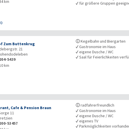
34 km
✓
für größere Gruppen geeign
70
ⓘ
Kegelbahn und Biergarten
f Zum Buttenkrug
✓
Gastronomie im Haus
ebergstr. 21
✓
eigene Dusche / WC
ohendodeleben
✓
Saal für Feierlichkeiten verf
204-5439
10 km
ⓘ
radfahrerfreundlich
rant, Cafe & Pension Braun
✓
Gastronomie im Haus
Sorge 11
✓
eigene Dusche / WC
retzien
✓
eigenes TV
200-53457
✓
Parkmöglichkeiten vorhande