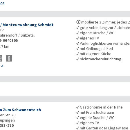
106
ⓘ
möblierte 3 Zimmer, jedes 
-/ Monteurwohnung Schmidt
✓
gute Anbindung zur Autobah
.12
✓
eigene Dusche / WC
ahrendorf / Sülzetal
✓
eigenes TV
3-9640305
✓
Parkmöglichkeiten vorhande
17 km
✓
mit Grillmöglichkeit
✓
mit eigener Küche
✓
Nichtrauchereinrichtung
.A.
✓
Gastronomie in der Nähe
n Zum Schwanenteich
✓
mit Frühstücksraum
er Str. 20
✓
eigene Dusche / WC
üplingen
✓
eigenes TV
053-270
✓
mit Garten oder Liegewiese