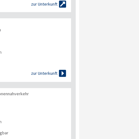

zur Unterkunft
n
n

zur Unterkunft
onennahverkehr
n
ügbar