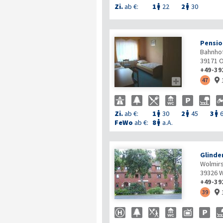
Zi.
ab €:
1
22
2
30


Pensio
Bahnhof
39171
O
+49-39

47

Zi.
ab €:
1
30
2
45
3



FeWo
ab €:
8
a.A.

Glinde
Wolmirs
39326
W
+49-39
39
