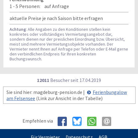
1 - 5 Personen:
auf Anfrage
aktuelle Preise je nach Saison bitte erfragen
Achtung
: Alle Angaben zu den Konditionen stellen kein
konkretes oder vollständiges Vermietungsangebot dar,
sondern dienen nur der preislichen Einordnung bzw. Übersicht,
meist sind mehrere Vermietungsobjekte vorhanden. Der
Vermieter nennt Ihnen auf Anfrage per Telefon oder E-Mail gerne
den verbindlichen Endpreis für Ihren konkreten
Buchungswunsch.
12011
Besucher seit
1
7.0
4.2
0
1
9
Sie sind hier: magdeburg-pension.de |
Ferienbungalow
am Felsensee
(Link zur Ansicht in der Tabelle)
Empfehlen via
Für Vermieter
Datenschutz
AGB