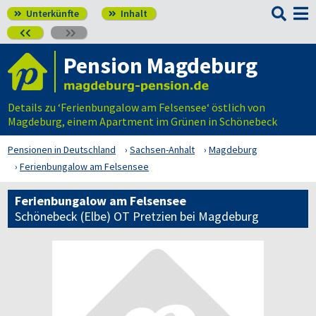

Unterkünfte
Inhalt




Pension Magdeburg
Details zu ‘Ferienbungalow am Felsensee‘ östlich von
Magdeburg, einem Apartment im Grünen in Schönebeck
Pensionen in Deutschland
Sachsen-Anhalt
Magdeburg
Ferienbungalow am Felsensee
Ferienbungalow am Felsensee
Schönebeck (Elbe) OT Pretzien bei Magdeburg