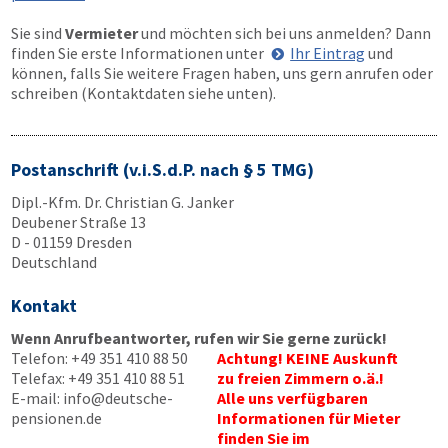
Sie sind
Vermieter
und möchten sich bei uns anmelden? Dann
finden Sie erste Informationen unter
Ihr Eintrag
und
können, falls Sie weitere Fragen haben, uns gern anrufen oder
schreiben (Kontaktdaten siehe unten).
Postanschrift (v.i.S.d.P. nach § 5 TMG)
Dipl.-Kfm. Dr. Christian G. Janker
Deubener Straße 13
D - 01159 Dresden
Deutschland
Kontakt
Wenn Anrufbeantworter, rufen wir Sie gerne zurück!
Telefon:
+49 351 410 88 50
Achtung! KEINE Auskunft
Telefax:
+49 351 410 88 51
zu freien Zimmern o.ä.!
E-mail:
info@deutsche-
Alle uns verfügbaren
pensionen.de
Informationen für Mieter
finden Sie im