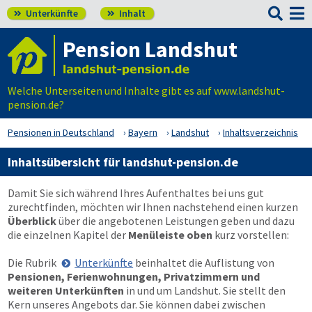

Unterkünfte
Inhalt


Pension Landshut
Welche Unterseiten und Inhalte gibt es auf www.landshut-
pension.de?
Pensionen in Deutschland
Bayern
Landshut
Inhaltsverzeichnis
Inhaltsübersicht für landshut-pension.de
Damit Sie sich während Ihres Aufenthaltes bei uns gut
zurechtfinden, möchten wir Ihnen nachstehend einen kurzen
Überblick
über die angebotenen Leistungen geben und dazu
die einzelnen Kapitel der
Menüleiste oben
kurz vorstellen:
Die Rubrik
Unterkünfte
beinhaltet die Auflistung von
Pensionen, Ferienwohnungen, Privatzimmern und
weiteren Unterkünften
in und um Landshut. Sie stellt den
Kern unseres Angebots dar. Sie können dabei zwischen