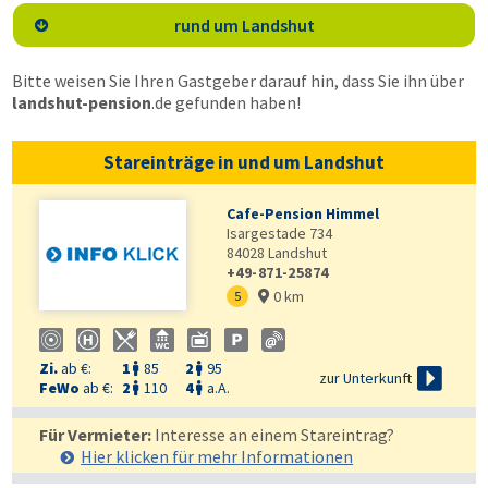
rund um Landshut

Bitte weisen Sie Ihren Gastgeber darauf hin, dass Sie ihn über
landshut-pension
.de
gefunden haben!
Stareinträge in und um Landshut
Cafe-Pension Himmel
Isargestade 734
84028
Landshut
+49-871-25874
0 km
5

Zi.
ab €:
1
85
2
95



zur Unterkunft
FeWo
ab €:
2
110
4
a.A.


Für Vermieter:
Interesse an einem Stareintrag?
Hier klicken für mehr
Informationen