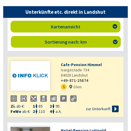
Unterkünfte etc. direkt in Landshut
Kartenansicht

Sortierung nach: km

Cafe-Pension Himmel
Isargestade 734
84028
Landshut
+49-871-25874
0 km
5

Zi.
ab €:
1
85
2
95



zur Unterkunft
FeWo
ab €:
2
110
4
a.A.


Hotel-Pension Luitpold