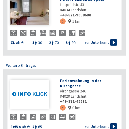
Luitpoldstr. 43
84034
Landshut
+49-871-9658680
1 km
3


zur Unterkunft
Zi.
ab €:
1
30
2
70
3
90



Weitere Einträge:
Ferienwohnung in der
Kirchgasse
Kirchgasse 246
84028
Landshut
+49-871-42231
0 km
4


zur Unterkunft
FeWo
ab €:
2
65
