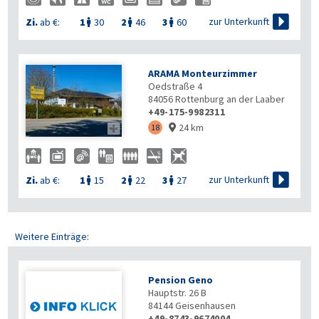

zur Unterkunft
Zi.
ab €:
1
30
2
46
3
60



ARAMA Monteurzimmer
Oedstraße 4
84056
Rottenburg an der Laaber
+49-175-9982311
24 km

18


zur Unterkunft
Zi.
ab €:
1
15
2
22
3
27



Weitere Einträge:
Pension Geno
Hauptstr. 26 B
84144
Geisenhausen
+49-8743-9674004