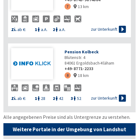
13 km
7


zur Unterkunft
Zi.
ab €:
1
a.A.
2
a.A.


Pension Kolbeck
Blütenstr. 4
84061
Ergoldsbach-Kläham
+49-8771-2233
18 km
8


zur Unterkunft
Zi.
ab €:
1
28
2
42
3
52



Alle angegebenen Preise sind als Untergrenze zu verstehen.
Weitere Portale in der Umgebung von Landshut