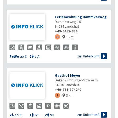
Ferienwohnung Dammkarweg
Dammkarweg 10
84034
Landshut
+49-9482-886
1 km
16


zur Unterkunft
FeWo
ab €:
2
a.A.

Gasthof Meyer
Dekan-Simbürger-Straße 22
84030
Landshut
+49-871-974240
3 km
1


zur Unterkunft
Zi.
ab €:
1
65
2
98

