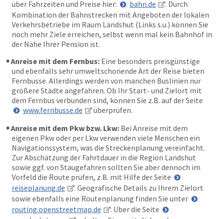
über Fahrzeiten und Preise hier:
bahn.de
. Durch
Kombination der Bahnstrecken mit Angeboten der lokalen
Verkehrsbetriebe im Raum Landshut (Links s.u.) können Sie
noch mehr Ziele erreichen, selbst wenn mal kein Bahnhof in
der Nähe Ihrer Pension ist.
Anreise mit dem Fernbus:
Eine besonders preisgünstige
und ebenfalls sehr umweltschonende Art der Reise bieten
Fernbusse. Allerdings werden von manchen Buslinien nur
größere Städte angefahren. Ob Ihr Start- und Zielort mit
dem Fernbus verbunden sind, können Sie z.B. auf der Seite
www.fernbusse.de
überprüfen.
Anreise mit dem Pkw bzw. Lkw:
Bei Anreise mit dem
eigenen Pkw oder per Lkw verwenden viele Menschen ein
Navigationssystem, was die Streckenplanung vereinfacht.
Zur Abschätzung der Fahrtdauer in die Region Landshut
sowie ggf. von Staugefahren sollten Sie aber dennoch im
Vorfeld die Route prüfen, z.B. mit Hilfe der Seite
reiseplanung.de
. Geografische Details zu Ihrem Zielort
sowie ebenfalls eine Routenplanung finden Sie unter
routing.openstreetmap.de
. Über die Seite