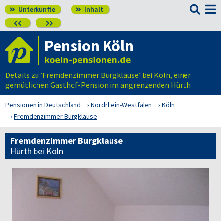

Unterkünfte
Inhalt




Pension Köln
Details zu ‘Fremdenzimmer Burgklause‘ bei Köln, einer
gemütlichen Gasthof-Pension im angrenzenden Hürth
Pensionen in Deutschland
Nordrhein-Westfalen
Köln
Fremdenzimmer Burgklause
Fremdenzimmer Burgklause
Hürth bei Köln