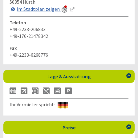
50354
Hürth
Im Stadtplan zeigen
Telefon
+49-2233-206833
+49-176-21478342
Fax
+49-2233-6268776
Lage & Ausstattung

Ihr Vermieter spricht:
Preise
