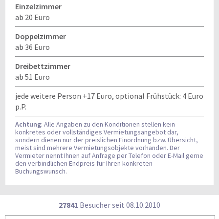
Einzelzimmer
ab 20 Euro
Doppelzimmer
ab 36 Euro
Dreibettzimmer
ab 51 Euro
jede weitere Person +17 Euro, optional Frühstück: 4 Euro
p.P.
Achtung
: Alle Angaben zu den Konditionen stellen kein
konkretes oder vollständiges Vermietungsangebot dar,
sondern dienen nur der preislichen Einordnung bzw. Übersicht,
meist sind mehrere Vermietungsobjekte vorhanden. Der
Vermieter nennt Ihnen auf Anfrage per Telefon oder E-Mail gerne
den verbindlichen Endpreis für Ihren konkreten
Buchungswunsch.
27841
Besucher seit
0
8.1
0.2
0
1
0