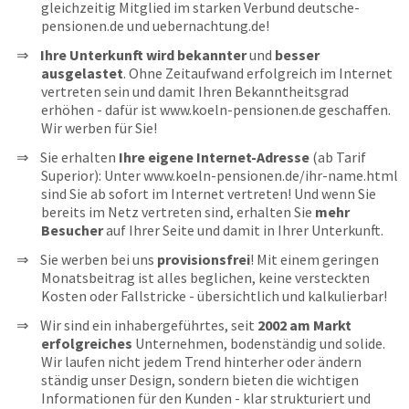
gleichzeitig Mitglied im starken Verbund deutsche-
pensionen.de und uebernachtung.de!
Ihre Unterkunft wird bekannter
und
besser
ausgelastet
. Ohne Zeitaufwand erfolgreich im Internet
vertreten sein und damit Ihren Bekanntheitsgrad
erhöhen - dafür ist www.koeln-pensionen.de geschaffen.
Wir werben für Sie!
Sie erhalten
Ihre eigene Internet-Adresse
(ab Tarif
Superior): Unter www.koeln-pensionen.de/ihr-name.html
sind Sie ab sofort im Internet vertreten! Und wenn Sie
bereits im Netz vertreten sind, erhalten Sie
mehr
Besucher
auf Ihrer Seite und damit in Ihrer Unterkunft.
Sie werben bei uns
provisionsfrei
! Mit einem geringen
Monatsbeitrag ist alles beglichen, keine versteckten
Kosten oder Fallstricke - übersichtlich und kalkulierbar!
Wir sind ein inhabergeführtes, seit
2002 am Markt
erfolgreiches
Unternehmen, bodenständig und solide.
Wir laufen nicht jedem Trend hinterher oder ändern
ständig unser Design, sondern bieten die wichtigen
Informationen für den Kunden - klar strukturiert und