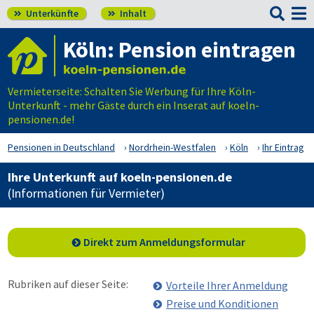

Unterkünfte
Inhalt


Köln: Pension eintragen
Vermieterseite: Schalten Sie Werbung für Ihre Köln-
Unterkunft - mehr Gäste durch ein Inserat auf koeln-
pensionen.de!
Pensionen in Deutschland
Nordrhein-Westfalen
Köln
Ihr Eintrag
Ihre Unterkunft auf koeln-pensionen.de
(Informationen für Vermieter)
Direkt zum Anmeldungsformular
Rubriken auf dieser Seite:
Vorteile Ihrer Anmeldung
Preise und Konditionen