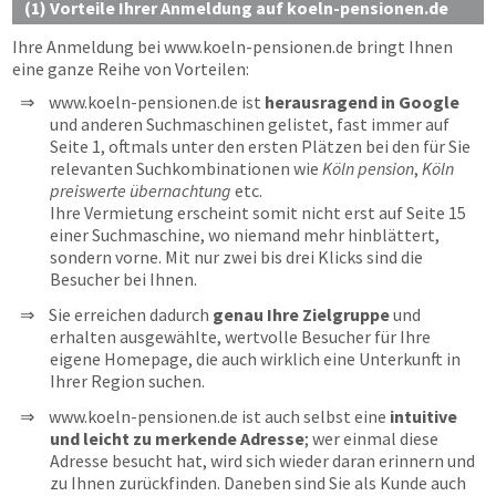
(1) Vorteile Ihrer Anmeldung auf koeln-pensionen.de
Ihre Anmeldung bei
www.koeln-pensionen.de
bringt Ihnen
eine ganze Reihe von Vorteilen:
www.koeln-pensionen.de ist
herausragend in Google
und anderen Suchmaschinen gelistet, fast immer auf
Seite 1, oftmals unter den ersten Plätzen bei den für Sie
relevanten Suchkombinationen wie
Köln pension
,
Köln
preiswerte übernachtung
etc.
Ihre Vermietung erscheint somit nicht erst auf Seite 15
einer Suchmaschine, wo niemand mehr hinblättert,
sondern vorne. Mit nur zwei bis drei Klicks sind die
Besucher bei Ihnen.
Sie erreichen dadurch
genau Ihre Zielgruppe
und
erhalten ausgewählte, wertvolle Besucher für Ihre
eigene Homepage, die auch wirklich eine Unterkunft in
Ihrer Region suchen.
www.koeln-pensionen.de ist auch selbst eine
intuitive
und leicht zu merkende Adresse
; wer einmal diese
Adresse besucht hat, wird sich wieder daran erinnern und
zu Ihnen zurückfinden. Daneben sind Sie als Kunde auch