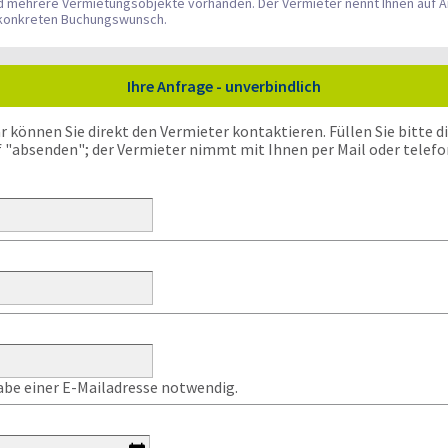
nd mehrere Vermietungsobjekte vorhanden. Der Vermieter nennt Ihnen auf A
n konkreten Buchungswunsch.
Ihre Anfrage - unverbindlich
önnen Sie direkt den Vermieter kontaktieren. Füllen Sie bitte die
f "absenden"; der Vermieter nimmt mit Ihnen per Mail oder telefo
gabe einer E-Mailadresse notwendig.