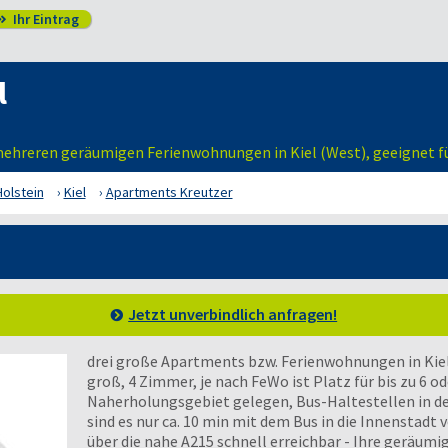
Ihr Eintrag

l
mehreren geräumigen Ferienwohnungen in Kiel (West), geeignet fü
olstein
Kiel
Apartments Kreutzer
Jetzt unverbindlich anfragen!
drei große Apartments bzw. Ferienwohnungen in Kiel-
groß, 4 Zimmer, je nach FeWo ist Platz für bis zu 6 o
Naherholungsgebiet gelegen, Bus-Haltestellen in de
sind es nur ca. 10 min mit dem Bus in die Innenstadt v
über die nahe A215 schnell erreichbar - Ihre geräumi