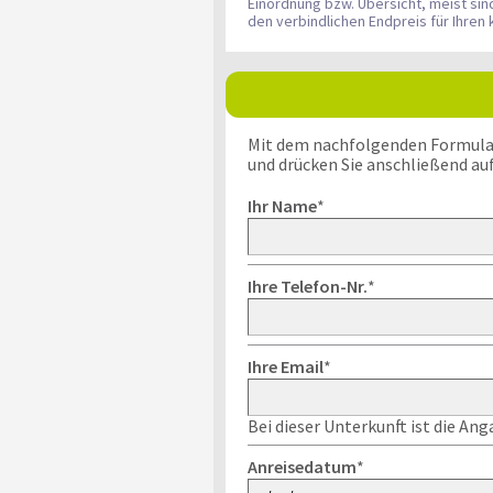
Einordnung bzw. Übersicht, meist si
den verbindlichen Endpreis für Ihre
Mit dem nachfolgenden Formular k
und drücken Sie anschließend au
Ihr Name
*
Ihre Telefon-Nr.
*
Ihre Email
*
Bei dieser Unterkunft ist die An
Anreisedatum
*