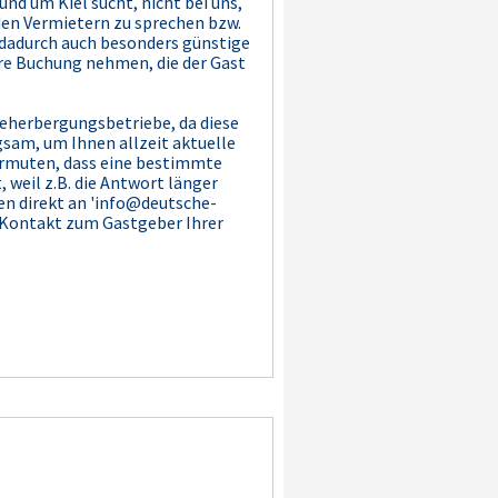
nd um Kiel sucht, nicht bei uns,
 den Vermietern zu sprechen bzw.
d dadurch auch besonders günstige
hre Buchung nehmen, die der Gast
Beherbergungsbetriebe, da diese
sam, um Ihnen allzeit aktuelle
vermuten, dass eine bestimmte
 weil z.B. die Antwort länger
en direkt an 'info@deutsche-
h Kontakt zum Gastgeber Ihrer