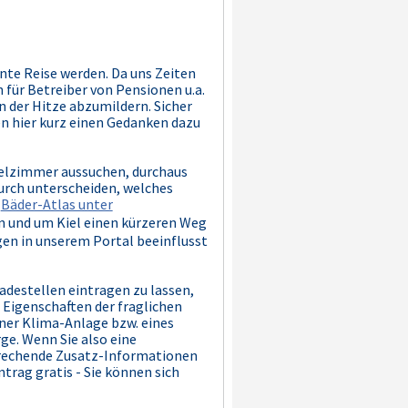
nte Reise werden. Da uns Zeiten
 für Betreiber von Pensionen u.a.
n der Hitze abzumildern. Sicher
n hier kurz einen Gedanken dazu
telzimmer aussuchen, durchaus
durch unterscheiden, welches
Bäder-Atlas unter
n und um Kiel einen kürzeren Weg
gen in unserem Portal beeinflusst
adestellen eintragen zu lassen,
n Eigenschaften der fraglichen
iner Klima-Anlage bzw. eines
e. Wenn Sie also eine
prechende Zusatz-Informationen
trag gratis - Sie können sich