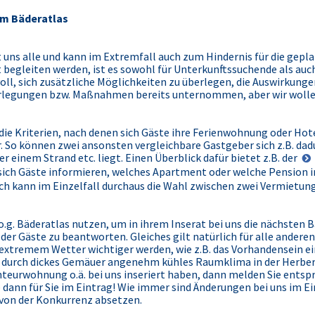
um Bäderatlas
 uns alle und kann im Extremfall auch zum Hindernis für die gepla
 begleiten werden, ist es sowohl für Unterkunftssuchende als auch
oll, sich zusätzliche Möglichkeiten zu überlegen, die Auswirkunge
erlegungen bzw. Maßnahmen bereits unternommen, aber wir wolle
ie Kriterien, nach denen sich Gäste ihre Ferienwohnung oder Ho
. So können zwei ansonsten vergleichbare Gastgeber sich z.B. da
 einem Strand etc. liegt. Einen Überblick dafür bietet z.B. der
 sich Gäste informieren, welches Apartment oder welche Pension i
rch kann im Einzelfall durchaus die Wahl zwischen zwei Vermietun
g. Bäderatlas nutzen, um in ihrem Inserat bei uns die nächsten B
der Gäste zu beantworten. Gleiches gilt natürlich für alle andere
i extremem Wetter wichtiger werden, wie z.B. das Vorhandensein e
 durch dickes Gemäuer angenehm kühles Raumklima in der Herberg
eurwohnung o.ä. bei uns inseriert haben, dann melden Sie ents
 dann für Sie im Eintrag! Wie immer sind Änderungen bei uns im Ein
 von der Konkurrenz absetzen.