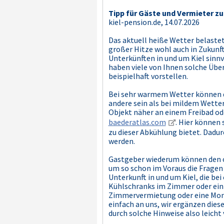
Tipp für Gäste und Vermieter z
kiel-pension.de, 14.07.2026
Das aktuell heiße Wetter belastet
großer Hitze wohl auch in Zukunft
Unterkünften in und um Kiel sinnv
haben viele von Ihnen solche Üb
beispielhaft vorstellen.
Bei sehr warmem Wetter können d
andere sein als bei mildem Wetter
Objekt näher an einem Freibad oder
baederatlas.com
. Hier können
zu dieser Abkühlung bietet. Dadu
werden.
Gastgeber wiederum können den o.
um so schon im Voraus die Fragen 
Unterkunft in und um Kiel, die be
Kühlschranks im Zimmer oder ein
Zimmervermietung oder eine Mont
einfach an uns, wir ergänzen diese
durch solche Hinweise also leicht