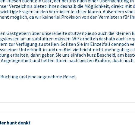
Riesen bucht ein Gast, der bei uns nach einer Übernachtung in u
ser Verzeichnis bietet Ihnen deshalb die Möglichkeit, direkt mit
 wichtige Fragen an den Vermieter leichter klären. Außerdem sin
ent möglich, da wir keinerlei Provision von den Vermietern für I
n Gastgebern über unsere Seite stützen Sie so auch die kleinen 
gskosten an uns abführen müssen. Wir arbeiten deshalb auch sorg
rn zur Verfügung zu stellen. Sollten Sie im Einzelfall dennoch 
 einer Unterkunft in und um Kiel vielleicht nicht mehr gültig ist,
dung erhalten, dann geben Sie uns einfach kurz Bescheid, am best
ie Angelegenheit und helfen Ihnen nach besten Kräften, doch noc
er Buchung und eine angenehme Reise!
der bunt denkt