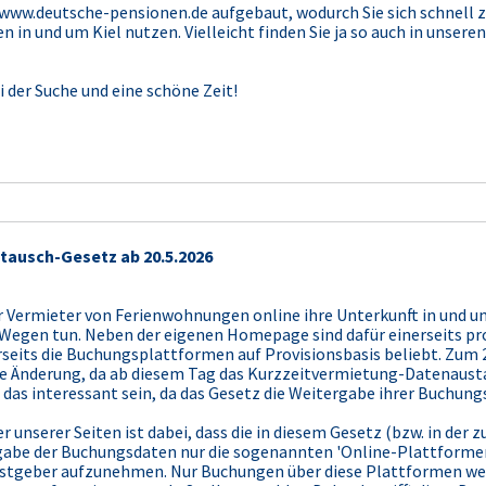
u www.deutsche-pensionen.de aufgebaut, wodurch Sie sich schnell 
en in und um Kiel nutzen. Vielleicht finden Sie ja so auch in uns
i der Suche und eine schöne Zeit!
tausch-Gesetz ab 20.5.2026
 Vermieter von Ferienwohnungen online ihre Unterkunft in und u
 Wegen tun. Neben der eigenen Homepage sind dafür einerseits pro
seits die Buchungsplattformen auf Provisionsbasis beliebt. Zum 20
te Änderung, da ab diesem Tag das Kurzzeitvermietung-Datenaustau
 das interessant sein, da das Gesetz die Weitergabe ihrer Buchungs
er unserer Seiten ist dabei, dass die in diesem Gesetz (bzw. in de
abe der Buchungsdaten nur die sogenannten 'Online-Plattformen'
stgeber aufzunehmen. Nur Buchungen über diese Plattformen wer