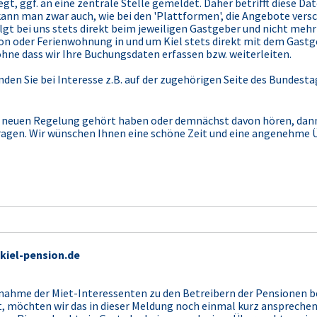
iegt, ggf. an eine zentrale Stelle gemeldet. Daher betrifft diese 
 kann man zwar auch, wie bei den 'Plattformen', die Angebote ver
lgt bei uns stets direkt beim jeweiligen Gastgeber und nicht mehr
sion oder Ferienwohnung in und um Kiel stets direkt mit dem Gast
hne dass wir Ihre Buchungsdaten erfassen bzw. weiterleiten.
en Sie bei Interesse z.B. auf der zugehörigen Seite des Bundest
ser neuen Regelung gehört haben oder demnächst davon hören, dan
ragen. Wir wünschen Ihnen eine schöne Zeit und eine angenehme 
kiel-pension.de
fnahme der Miet-Interessenten zu den Betreibern der Pensionen be
 möchten wir das in dieser Meldung noch einmal kurz ansprechen: