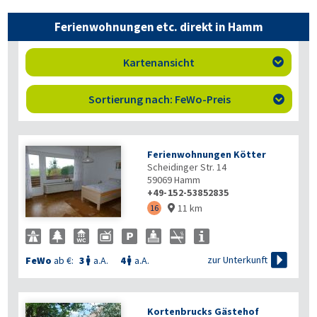
Ferienwohnungen etc. direkt in Hamm
Kartenansicht

Sortierung nach: FeWo-Preis

Ferienwohnungen Kötter
Scheidinger Str. 14
59069
Hamm
+49-152-53852835
11 km
16


zur Unterkunft
FeWo
ab €:
3
a.A.
4
a.A.


Kortenbrucks Gästehof