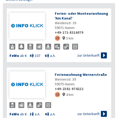
Ferien- oder Monteurwohnung
'Am Kanal'
Weidenstr. 39
59071
Hamm
+49-171-8316079
5 km
19


zur Unterkunft
FeWo
ab €:
4
107
6
a.A.


Ferienwohnung Wernerstraße
Wernerstr. 39
59075
Hamm
+49-2381-974222
4 km
18


zur Unterkunft
FeWo
ab €:
2
a.A.
4
a.A.

