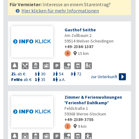
Für Vermieter:
Interesse an einem Stareintrag?
Hier klicken für mehr
Informationen
Gasthof Seithe
Am Zollbaum 2
59514
Welver-Scheidingen
+49-2384-1387
15 km
4

Zi.
ab €:
1
30
2
54
3
72




zur Unterkunft
FeWo
ab €:
1
35
8
a.A.


Zimmer & Ferienwohnungen
'Ferienhof Dahlkamp'
Feldstraße 1
59368
Werne-Stockum
+49-2389-3755
9 km
1
