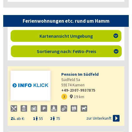
Ferienwohnungen etc. rund um Hamm
Kartenansicht Umgebung

Sortierung nach: FeWo-Preis

Pension Im Südfeld
Südfeld 5a
59174
Kamen
+49-2307-9937875
19 km
3


zur Unterkunft
Zi.
ab €:
1
55
2
75

