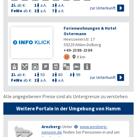
Zi.
ab €:
1
a.A.
2
a.A.



zur Unterkunft
FeWo
ab €:
2
a.A.
7
a.A.


Ferienwohnungen & Hotel
Ostermann
Heessenerstr. 17
59229
Ahlen-Dolberg
+49-2388-2384
8 km
11

Zi.
ab €:
1
50
2
80
3
99




zur Unterkunft
FeWo
ab €:
2
a.A.
6
a.A.


Alle angegebenen Preise sind als Untergrenze zu verstehen.
Weitere Portale in der Umgebung von Hamm
Arnsberg:
Unter
www.arnsberg-
pension.de
finden Sie Pensionen in und um