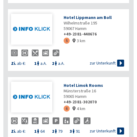
Hotel Lippmann am Boll
Wilhelmstraße 195
59067
Hamm
+49-2381-440676
3 km
5


zur Unterkunft
Zi.
ab €:
1
a.A.
2
a.A.


Hotel Limok Rooms
Münsterstraße 16
59065
Hamm
+49-2381-302070
4 km
6


zur Unterkunft
Zi.
ab €:
1
64
2
79
3
91


