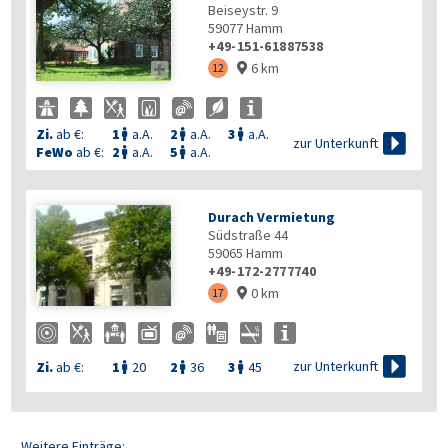
Beiseystr. 9
59077
Hamm
+49-151-61887538
6 km

12

Zi.
ab €:
1
a.A.
2
a.A.
3
a.A.




zur Unterkunft
FeWo
ab €:
2
a.A.
5
a.A.


Durach Vermietung
Südstraße 44
59065
Hamm
+49-172-2777740
0 km
17


zur Unterkunft
Zi.
ab €:
1
20
2
36
3
45



Weitere Einträge: