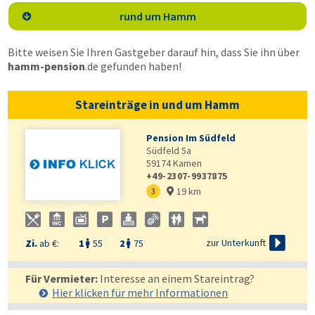
rund um Hamm

Bitte weisen Sie Ihren Gastgeber darauf hin, dass Sie ihn über
hamm-pension
.de
gefunden haben!
Stareinträge in und um Hamm
Pension Im Südfeld
Südfeld 5a
59174
Kamen
+49-2307-9937875
19 km
3


zur Unterkunft
Zi.
ab €:
1
55
2
75


Für Vermieter:
Interesse an einem Stareintrag?
Hier klicken für mehr
Informationen