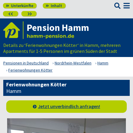

Unterkünfte
Inhalt




Pension Hamm
Details zu ‘Ferienwohnungen Kötter‘ in Hamm, mehreren
Apartments für 1-5 Personen im grünen Süden der Stadt
Pensionen in Deutschland
Nordrhein-Westfalen
Hamm
Ferienwohnungen Kötter
Ferienwohnungen Kötter
Hamm
Jetzt unverbindlich anfragen!