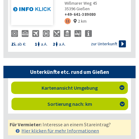
Wißmarer Weg 45
35396
Gießen
+49-641-389080
2 km
11


zur Unterkunft
Zi.
ab €:
1
a.A.
2
a.A.


Unterkünfte etc. rund um Gießen
Kartenansicht Umgebung

Sortierung nach: km

Für Vermieter:
Interesse an einem Stareintrag?
Hier klicken für mehr
Informationen