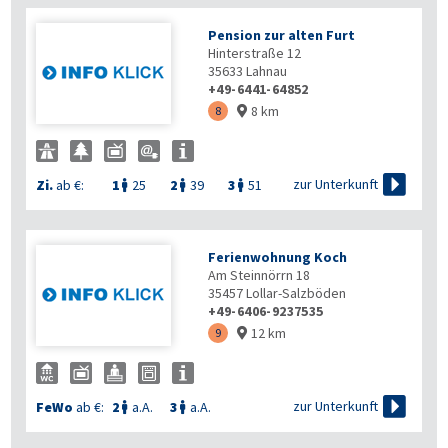
Pension zur alten Furt
Hinterstraße 12
35633
Lahnau
+49-6441-64852
8 km
8


zur Unterkunft
Zi.
ab €:
1
25
2
39
3
51



Ferienwohnung Koch
Am Steinnörrn 18
35457
Lollar-Salzböden
+49-6406-9237535
12 km
9


zur Unterkunft
FeWo
ab €:
2
a.A.
3
a.A.

