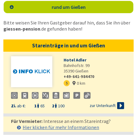
rund um Gießen

Bitte weisen Sie Ihren Gastgeber darauf hin, dass Sie ihn über
giessen-pension
.de
gefunden haben!
Stareinträge in und um Gießen
Hotel Adler
Bahnhofstr. 99
35390
Gießen
+49-641-984470
0 km
5


zur Unterkunft
Zi.
ab €:
1
65
2
100


Für Vermieter:
Interesse an einem Stareintrag?
Hier klicken für mehr
Informationen