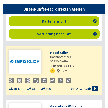
Unterkünfte etc. direkt in Gießen
Kartenansicht

Sortierung nach: km

Hotel Adler
Bahnhofstr. 99
35390
Gießen
+49-641-984470
0 km
5


zur Unterkunft
Zi.
ab €:
1
65
2
100


Gästehaus Wilhelma