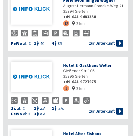
Ferienwohnungen Wagner
August-Hermann-Francke-Weg 21
35394
Gießen
+49-641-9483358
2 km
13


zur Unterkunft
FeWo
ab €:
1
40
4
85


Hotel & Gasthaus Weller
Gießener Str. 106
35396
Gießen
+49-641-9727975
2 km
1

Zi.
ab €:
1
a.A.
2
a.A.



zur Unterkunft
FeWo
ab €:
3
a.A.

Hotel Altes Eishaus