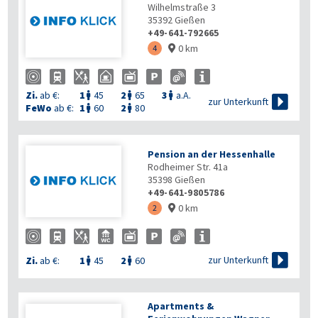
Wilhelmstraße 3
35392
Gießen
+49-641-792665
0 km
4

Zi.
ab €:
1
45
2
65
3
a.A.




zur Unterkunft
FeWo
ab €:
1
60
2
80


Pension an der Hessenhalle
Rodheimer Str. 41a
35398
Gießen
+49-641-9805786
0 km
2


zur Unterkunft
Zi.
ab €:
1
45
2
60


Apartments &