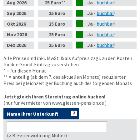
Aug
2026
25 Euro
**
Ja
-
buchbar
!
Sep
2026
25 Euro
Ja
-
buchbar
!
Okt
2026
25 Euro
Ja
-
buchbar
!
Nov
2026
25 Euro
Ja
-
buchbar
!
Dez
2026
25 Euro
Ja
-
buchbar
!
Alle Preise sind inkl. MwSt. & als Aufpreis zzgl. zu den Kosten
für den Grund-Eintrag zu verstehen.
* = für diesen Monat
** = anteilig (ab dem 7. des aktuellen Monats) reduzierter
Preis bei gleichzeitiger Buchung auch des folgenden Monats
Jetzt gleich Ihren Stareintrag online buchen!
(
nur
für Vermieter von www.giessen-pension.de )
Name Ihrer Unterkunft
(z.B. Ferienwohnung Müller)