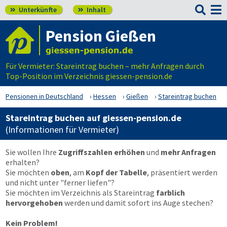

Unterkünfte
Inhalt


Pension Gießen
Für Vermieter: Stareintrag buchen – mehr Anfragen durch
Top-Position im Verzeichnis giessen-pension.de
Pensionen in Deutschland
Hessen
Gießen
Stareintrag buchen
Stareintrag buchen auf giessen-pension.de
(Informationen für Vermieter)
Sie wollen Ihre
Zugriffszahlen erhöhen
und
mehr Anfragen
erhalten?
Sie möchten
oben
, am
Kopf der Tabelle
, präsentiert werden
und nicht unter "ferner liefen"?
Sie möchten im Verzeichnis als Stareintrag
farblich
hervorgehoben
werden und damit sofort ins Auge stechen?
Kein Problem!