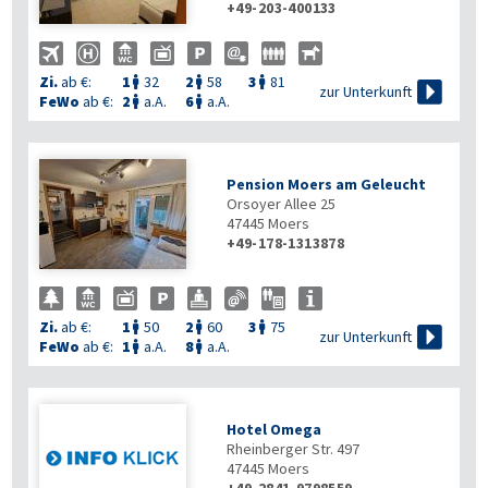
+49-203-400133
Zi.
ab €:
1
32
2
58
3
81




zur Unterkunft
FeWo
ab €:
2
a.A.
6
a.A.


Pension Moers am Geleucht
Orsoyer Allee 25
47445
Moers
+49-178-1313878
Zi.
ab €:
1
50
2
60
3
75




zur Unterkunft
FeWo
ab €:
1
a.A.
8
a.A.


Hotel Omega
Rheinberger Str. 497
47445
Moers