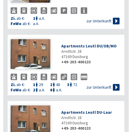
Zi.
ab €:
2
a.A.


zur Unterkunft
FeWo
ab €:
a.A.
Apartments Leutl DU/OB/MO
Arndtstr. 28
47169
Duisburg
+49-203-400133
Zi.
ab €:
1
29
2
48
3
72




zur Unterkunft
FeWo
ab €:
2
a.A.
6
a.A.


Apartments Leutl DU-Laar
Arndtstr. 28
47169
Duisburg
+49-203-400133