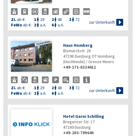
Zi.
ab €:
1
29
2
48
3
72




zur Unterkunft
FeWo
ab €:
2
a.A.
6
a.A.


Haus Homberg
Bismarckstr. 26
47198
Duisburg OT Homberg
(Hochheide) / Grenze Moers
+49-171-8324411
Zi.
ab €:
1
29
2
48
3
72




zur Unterkunft
FeWo
ab €:
2
a.A.
6
a.A.


Hotel Garni Schilling
Bregenzer Str. 17
47249
Duisburg
+49-203-799640