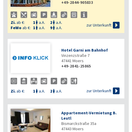
+49-2844-905833
Zi.
ab €:
1
a.A.
2
a.A.



zur Unterkunft
FeWo
ab €:
1
a.A.
9
a.A.


Hotel Garni am Bahnhof
Vinzenzstraße 7
47441
Moers
+49-2841-25865

zur Unterkunft
Zi.
ab €:
1
a.A.
2
a.A.


Appartement-Vermietung B.
Leutl
Bismarckstraße 35a
47443
Moers