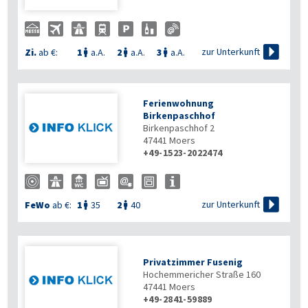

zur Unterkunft
Zi.
ab €:
1
a.A.
2
a.A.
3
a.A.



Ferienwohnung
Birkenpaschhof
Birkenpaschhof 2
47441
Moers
+49-1523-2022474

zur Unterkunft
FeWo
ab €:
1
35
2
40


Privatzimmer Fusenig
Hochemmericher Straße 160
47441
Moers
+49-2841-59889