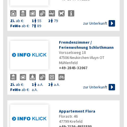
Zi.
ab €:
1
55
2
79



zur Unterkunft
FeWo
ab €:
?
89

Fremdenzimmer /
Ferienwohnung Schlothmann
Vorsselsweg 18
47506
Neukirchen-Vluyn OT
Mühlenfeld
+49-2845-32067
Zi.
ab €:
1
a.A.
2
a.A.



zur Unterkunft
FeWo
ab €:
a.A.
Appartement Flora
Florastr. 46
47799
Krefeld
+49-2156-4953880