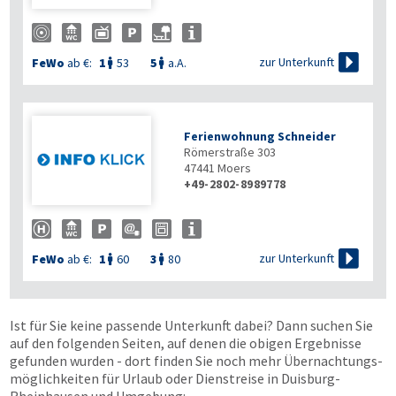

zur Unterkunft
FeWo
ab €:
1
53
5
a.A.


Ferienwohnung Schneider
Römerstraße 303
47441
Moers
+49-2802-8989778

zur Unterkunft
FeWo
ab €:
1
60
3
80


Ist für Sie keine passende Unterkunft dabei? Dann suchen Sie
auf den folgenden Seiten, auf denen die obigen Ergebnisse
gefunden wurden - dort finden Sie noch mehr Übernachtungs­
möglichkeiten für Urlaub oder Dienstreise in Duisburg-