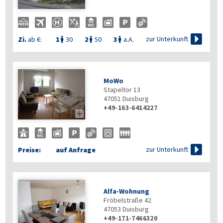

zur Unterkunft
Zi.
ab €:
1
30
2
50
3
a.A.



MoWo
Stapeltor 13
47051
Duisburg
+49-163-6414227


zur Unterkunft
Preise:
auf Anfrage
Alfa-Wohnung
Fröbelstraße 42
47053
Duisburg
+49-171-7466320