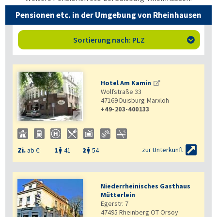
Pensionen etc. in der Umgebung von Rheinhausen
Sortierung nach: PLZ

Hotel Am Kamin
Wolfstraße 33
47169
Duisburg-Marxloh
+49-203-400133


zur Unterkunft
Zi.
ab €:
1
41
2
54


Niederrheinisches Gasthaus
Mütterlein
Egerstr. 7
47495
Rheinberg OT Orsoy