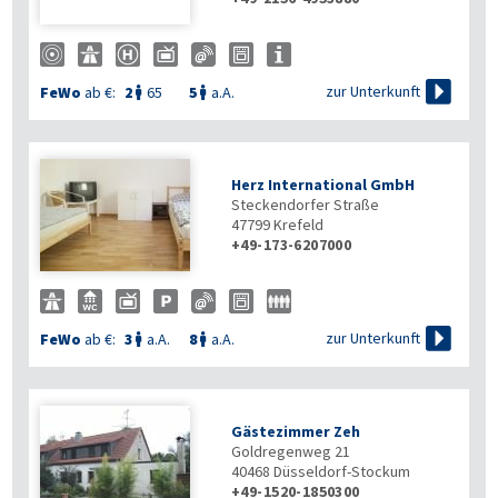

zur Unterkunft
FeWo
ab €:
2
65
5
a.A.


Herz International GmbH
Steckendorfer Straße
47799
Krefeld
+49-173-6207000

zur Unterkunft
FeWo
ab €:
3
a.A.
8
a.A.


Gästezimmer Zeh
Goldregenweg 21
40468
Düsseldorf-Stockum
+49-1520-1850300