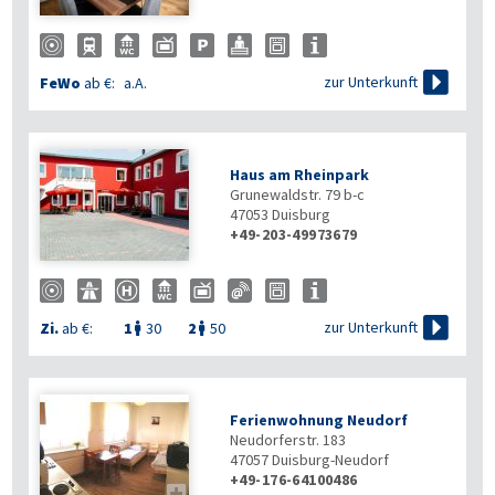

zur Unterkunft
FeWo
ab €:
a.A.
Haus am Rheinpark
Grunewaldstr. 79 b-c
47053
Duisburg
+49-203-49973679

zur Unterkunft
Zi.
ab €:
1
30
2
50


Ferienwohnung Neudorf
Neudorferstr. 183
47057
Duisburg-Neudorf
+49-176-64100486
