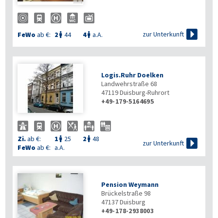

zur Unterkunft
FeWo
ab €:
2
44
4
a.A.


Logis.Ruhr Doelken
Landwehrstraße 68
47119
Duisburg-Ruhrort
+49-179-5164695
Zi.
ab €:
1
25
2
48



zur Unterkunft
FeWo
ab €:
a.A.
Pension Weymann
Brückelstraße 98
47137
Duisburg
+49-178-2938003