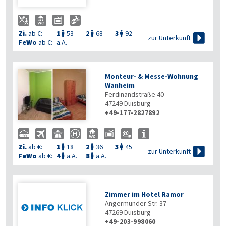
Zi.
ab €:
1
53
2
68
3
92




zur Unterkunft
FeWo
ab €:
a.A.
Monteur- & Messe-Wohnung
Wanheim
Ferdinandstraße 40
47249
Duisburg
+49-177-2827892
Zi.
ab €:
1
18
2
36
3
45




zur Unterkunft
FeWo
ab €:
4
a.A.
8
a.A.


Zimmer im Hotel Ramor
Angermunder Str. 37
47269
Duisburg
+49-203-998060