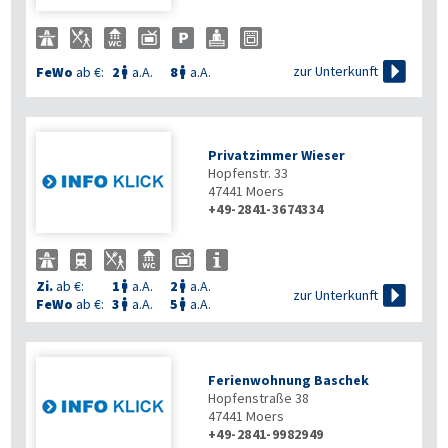

zur Unterkunft
FeWo
ab €:
2
a.A.
8
a.A.


Privatzimmer Wieser
Hopfenstr. 33
47441
Moers
+49-2841-3674334
Zi.
ab €:
1
a.A.
2
a.A.



zur Unterkunft
FeWo
ab €:
3
a.A.
5
a.A.


Ferienwohnung Baschek
Hopfenstraße 38
47441
Moers
+49-2841-9982949