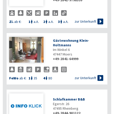
+49-2841-9798559

zur Unterkunft
Zi.
ab €:
1
a.A.
2
a.A.
3
a.A.



Gästewohnung Klein-
Holtmanns
Im Winkel 6
47447
Moers
+49-2841-64999

zur Unterkunft
FeWo
ab €:
1
35
4
80


Schlafkammer B&B
Egerstr. 26
47495
Rheinberg
+49-2844-901122