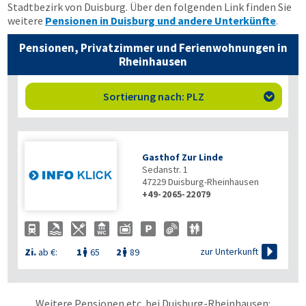
Stadtbezirk von Duisburg. Über den folgenden Link finden Sie
weitere
Pensionen in Duisburg und andere Unterkünfte
.
Pensionen, Privatzimmer und Ferienwohnungen in
Rheinhausen
Sortierung nach: PLZ

Gasthof Zur Linde
Sedanstr. 1
47229
Duisburg-Rheinhausen
+49-2065-22079

zur Unterkunft
Zi.
ab €:
1
65
2
89


Weitere Pensionen etc. bei Duisburg-Rheinhausen: