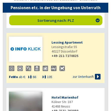
Pensionen etc. in der Umgebung von Unterrath
Sortierung nach: PLZ

Lessing Apartment
Lessingstraße 55
40227
Düsseldorf
+49-211-7270825

zur Unterkunft
FeWo
ab €:
1
66
3
105


Hotel Marienhof
Kölner Str. 187
41468
Neuss
+49-2131-203080