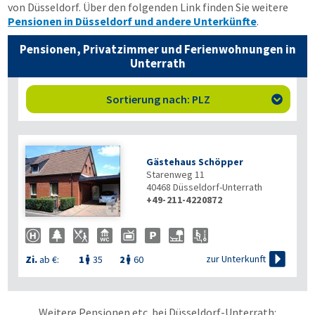
von Düsseldorf. Über den folgenden Link finden Sie weitere
Pensionen in Düsseldorf und andere Unterkünfte
.
Pensionen, Privatzimmer und Ferienwohnungen in
Unterrath
Sortierung nach: PLZ

Gästehaus Schöpper
Starenweg 11
40468
Düsseldorf-Unterrath
+49-211-4220872


zur Unterkunft
Zi.
ab €:
1
35
2
60


Weitere Pensionen etc. bei Düsseldorf-Unterrath: