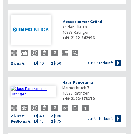
Messezimmer Gründl
An der Lilie 10
40878
Ratingen
+49-2102-842996

zur Unterkunft
Zi.
ab €:
1
40
2
50


Haus Panorama
Marmorbruch 7
40878
Ratingen
+49-2102-873370
Zi.
ab €:
1
40
2
60



zur Unterkunft
FeWo
ab €:
1
45
2
75

