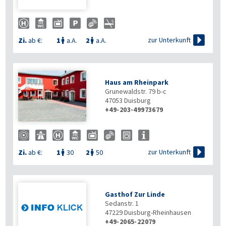

zur Unterkunft
Zi.
ab €:
1
a.A.
2
a.A.


Haus am Rheinpark
Grunewaldstr. 79 b-c
47053
Duisburg
+49-203-49973679

zur Unterkunft
Zi.
ab €:
1
30
2
50


Gasthof Zur Linde
Sedanstr. 1
47229
Duisburg-Rheinhausen
+49-2065-22079