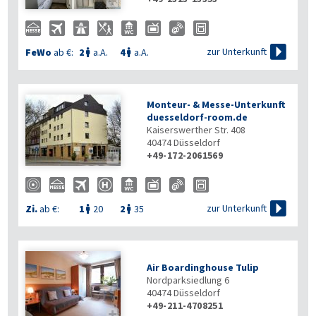


zur Unterkunft
FeWo
ab €:
2
a.A.
4
a.A.


Monteur- & Messe-Unterkunft
duesseldorf-room.de
Kaiserswerther Str. 408
40474
Düsseldorf
+49-172-2061569


zur Unterkunft
Zi.
ab €:
1
20
2
35


Air Boardinghouse Tulip
Nordparksiedlung 6
40474
Düsseldorf
+49-211-4708251
