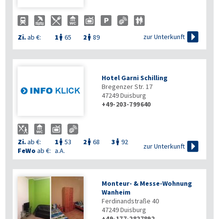

zur Unterkunft
Zi.
ab €:
1
65
2
89


Hotel Garni Schilling
Bregenzer Str. 17
47249
Duisburg
+49-203-799640
Zi.
ab €:
1
53
2
68
3
92




zur Unterkunft
FeWo
ab €:
a.A.
Monteur- & Messe-Wohnung
Wanheim
Ferdinandstraße 40
47249
Duisburg
+49-177-2827892