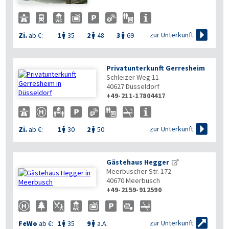

zur Unterkunft
Zi.
ab €:
1
35
2
48
3
69



Privatunterkunft Gerresheim
Schleizer Weg 11
40627
Düsseldorf
+49-211-17804417


zur Unterkunft
Zi.
ab €:
1
30
2
50


Gästehaus Hegger
Meerbuscher Str. 172
40670
Meerbusch
+49-2159-912590


zur Unterkunft
FeWo
ab €:
1
35
9
a.A.

