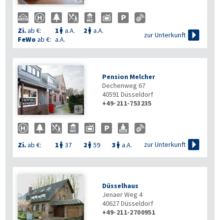
Zi.
ab €:
1
a.A.
2
a.A.



zur Unterkunft
FeWo
ab €:
a.A.
Pension Melcher
Dechenweg 67
40591
Düsseldorf
+49-211-753235


zur Unterkunft
Zi.
ab €:
1
37
2
59
3
a.A.



Düsselhaus
Jenaer Weg 4
40627
Düsseldorf
+49-211-2700951