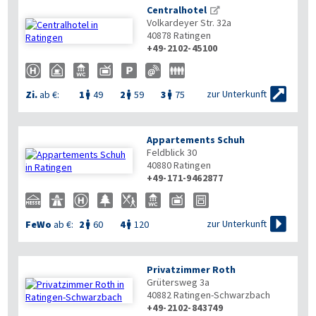
Centralhotel
Volkardeyer Str. 32a
40878
Ratingen
+49-2102-45100


zur Unterkunft
Zi.
ab €:
1
49
2
59
3
75



Appartements Schuh
Feldblick 30
40880
Ratingen
+49-171-9462877

zur Unterkunft
FeWo
ab €:
2
60
4
120


Privatzimmer Roth
Grütersweg 3a
40882
Ratingen-Schwarzbach
+49-2102-843749