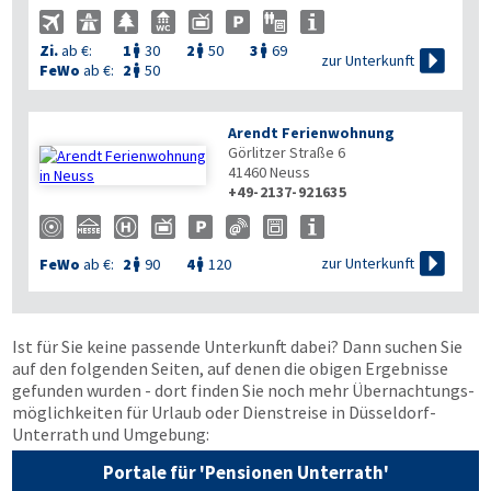

Zi.
ab €:
1
30
2
50
3
69




zur Unterkunft
FeWo
ab €:
2
50

Arendt Ferienwohnung
Görlitzer Straße 6
41460
Neuss
+49-2137-921635


zur Unterkunft
FeWo
ab €:
2
90
4
120


Ist für Sie keine passende Unterkunft dabei? Dann suchen Sie
auf den folgenden Seiten, auf denen die obigen Ergebnisse
gefunden wurden - dort finden Sie noch mehr Übernachtungs­
möglichkeiten für Urlaub oder Dienstreise in Düsseldorf-
Unterrath und Umgebung:
Portale für 'Pensionen Unterrath'