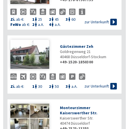
Zi.
ab €:
1
25
2
45
3
60




zur Unterkunft
FeWo
ab €:
2
a.A.
4
a.A.


Gästezimmer Zeh
Goldregenweg 21
40468
Düsseldorf-Stockum
+49-1520-1850300

zur Unterkunft
Zi.
ab €:
1
30
2
50
3
a.A.



Monteurzimmer
Kaiserswerther Str.
Kaiserswerther Str.
40474
Düsseldorf
+49-2323-13353