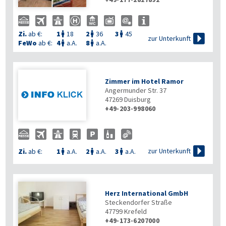
Zi.
ab €:
1
18
2
36
3
45




zur Unterkunft
FeWo
ab €:
4
a.A.
8
a.A.


Zimmer im Hotel Ramor
Angermunder Str. 37
47269
Duisburg
+49-203-998060

zur Unterkunft
Zi.
ab €:
1
a.A.
2
a.A.
3
a.A.



Herz International GmbH
Steckendorfer Straße
47799
Krefeld
+49-173-6207000