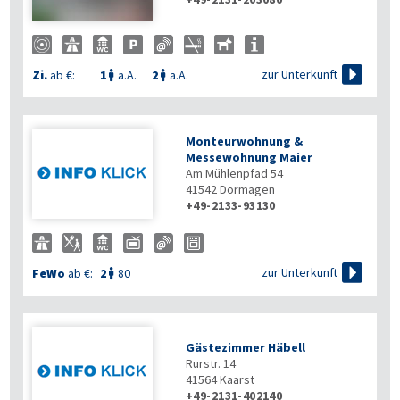

zur Unterkunft
Zi.
ab €:
1
a.A.
2
a.A.


Monteurwohnung &
Messewohnung Maier
Am Mühlenpfad 54
41542
Dormagen
+49-2133-93130

zur Unterkunft
FeWo
ab €:
2
80

Gästezimmer Häbell
Rurstr. 14
41564
Kaarst
+49-2131-402140