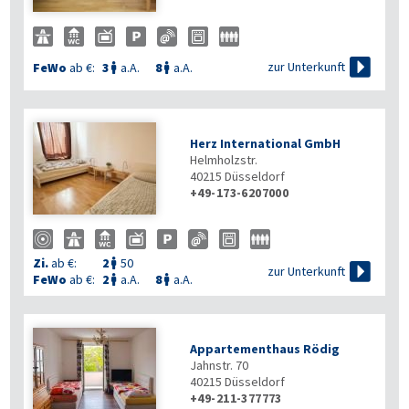

zur Unterkunft
FeWo
ab €:
3
a.A.
8
a.A.


Herz International GmbH
Helmholzstr.
40215
Düsseldorf
+49-173-6207000
Zi.
ab €:
2
50


zur Unterkunft
FeWo
ab €:
2
a.A.
8
a.A.


Appartementhaus Rödig
Jahnstr. 70
40215
Düsseldorf
+49-211-377773