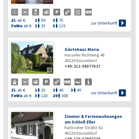
Zi.
ab €:
2
50
3
75



zur Unterkunft
FeWo
ab €:
1
35
5
115


Gästehaus Maria
Hasseler Richtweg 48
40229
Düsseldorf
+49-211-98077627

Zi.
ab €:
1
25
2
40
3
45




zur Unterkunft
FeWo
ab €:
3
120
20
300


Zimmer & Ferienwohnungen
am Schloß Eller
Karlsruher Straße 42
40229
Düsseldorf
+49-176-67907739