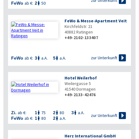

zur Unterkunft
ab €:
50
FeWo
2

FeWo & Messe-Apartment Veit
Kirchfeldstr. 21
40882
Ratingen
+49-2102-133407

zur Unterkunft
ab €:
a.A.
a.A.
FeWo
3
5


Hotel Weilerhof
Weilergasse 5
41540
Dormagen
+49-2133-42476
ab €:
75
80
a.A.
Zi.
1
2
3




zur Unterkunft
ab €:
80
a.A.
FeWo
1
2


Herz International GmbH