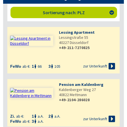
Sortierung nach: PLZ

Lessing Apartment
Lessingstraße 55
40227
Düsseldorf
+49-211-7270825

zur Unterkunft
ab €:
66
105
FeWo
1
3


Pension am Kaldenberg
Kaldenberger Weg 27
40822
Mettmann
+49-2104-286028
ab €:
a.A.
a.A.
Zi.
1
2



zur Unterkunft
ab €:
a.A.
FeWo
3
