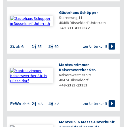
Gästehaus Schöpper
Starenweg 11
40468
Düsseldorf-Unterrath
+49-211-4220872


zur Unterkunft
ab €:
35
60
Zi.
1
2


Monteurzimmer
Kaiserswerther Str.
Kaiserswerther Str.
40474
Düsseldorf
+49-2323-13353


zur Unterkunft
ab €:
a.A.
a.A.
FeWo
2
4


Monteur- & Messe-Unterkunft