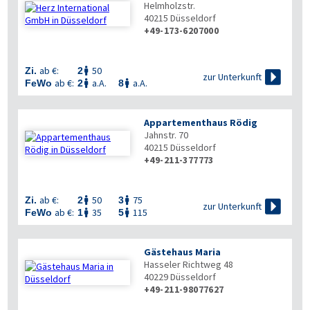
Helmholzstr.
40215
Düsseldorf
+49-173-6207000
ab €:
50
Zi.
2


zur Unterkunft
ab €:
a.A.
a.A.
FeWo
2
8


Appartementhaus Rödig
Jahnstr. 70
40215
Düsseldorf
+49-211-377773
ab €:
50
75
Zi.
2
3



zur Unterkunft
ab €:
35
115
FeWo
1
5


Gästehaus Maria
Hasseler Richtweg 48
40229
Düsseldorf
+49-211-98077627