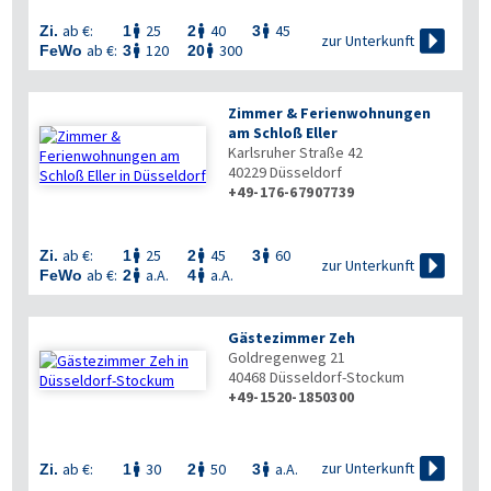

ab €:
25
40
45
Zi.
1
2
3




zur Unterkunft
ab €:
120
300
FeWo
3
20


Zimmer & Ferienwohnungen
am Schloß Eller
Karlsruher Straße 42
40229
Düsseldorf
+49-176-67907739
ab €:
25
45
60
Zi.
1
2
3




zur Unterkunft
ab €:
a.A.
a.A.
FeWo
2
4


Gästezimmer Zeh
Goldregenweg 21
40468
Düsseldorf-Stockum
+49-1520-1850300

zur Unterkunft
ab €:
30
50
a.A.
Zi.
1
2
3


