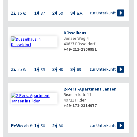


zur Unterkunft
ab €:
37
59
a.A.
Zi.
1
2
3



Düsselhaus
Jenaer Weg 4
40627
Düsseldorf
+49-211-2700951

zur Unterkunft
ab €:
35
48
69
Zi.
1
2
3



2-Pers.-Apartment Jansen
Bismarckstr. 11
40721
Hilden
+49-171-2314977

zur Unterkunft
ab €:
50
80
FeWo
1
2

