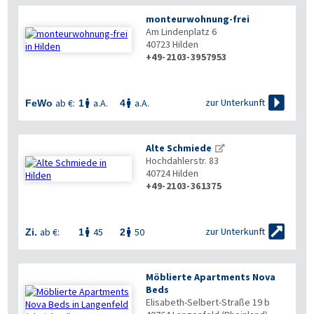
monteurwohnung-frei
Am Lindenplatz 6
40723
Hilden
+49-2103-3957953


zur Unterkunft
ab €:
a.A.
a.A.
FeWo
1
4


Alte Schmiede
Hochdahlerstr. 83
40724
Hilden
+49-2103-361375


zur Unterkunft
ab €:
45
50
Zi.
1
2


Möblierte Apartments Nova
Beds
Elisabeth-Selbert-Straße 19 b