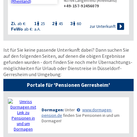
40764
Langenfeld (Rheinland)
+49-157-92456079
ab €:
25
45
60
Zi.
1
2
3




zur Unterkunft
ab €:
a.A.
FeWo
Ist für Sie keine passende Unterkunft dabei? Dann suchen Sie
auf den folgenden Seiten, auf denen die obigen Ergebnisse
gefunden wurden - dort finden Sie noch mehr Übernachtungs­
möglichkeiten für Urlaub oder Dienstreise in Düsseldorf-
Gerresheim und Umgebung:
Portale für 'Pensionen Gerresheim'
Dormagen:
Unter
www.dormagen-
pension.de
finden Sie Pensionen in und um
Dormagen!