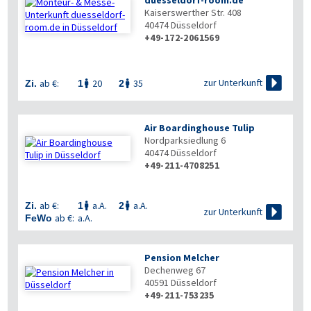
duesseldorf-room.de
Kaiserswerther Str. 408
40474
Düsseldorf
+49-172-2061569


zur Unterkunft
ab €:
20
35
Zi.
1
2


Air Boardinghouse Tulip
Nordparksiedlung 6
40474
Düsseldorf
+49-211-4708251

ab €:
a.A.
a.A.
Zi.
1
2



zur Unterkunft
ab €:
a.A.
FeWo
Pension Melcher
Dechenweg 67
40591
Düsseldorf
+49-211-753235