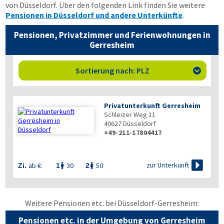
von Düsseldorf. Über den folgenden Link finden Sie weitere
Pensionen in Düsseldorf und andere Unterkünfte
.
Pensionen, Privatzimmer und Ferienwohnungen in
Gerresheim
Sortierung nach: PLZ

Privatunterkunft Gerresheim
Schleizer Weg 11
40627
Düsseldorf
+49-211-17804417


zur Unterkunft
ab €:
30
50
Zi.
1
2


Weitere Pensionen etc. bei Düsseldorf-Gerresheim:
Pensionen etc. in der Umgebung von Gerresheim