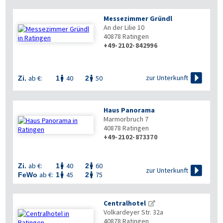
Messezimmer Gründl
An der Lilie 10
40878
Ratingen
+49-2102-842996

zur Unterkunft
ab €:
40
50
Zi.
1
2


Haus Panorama
Marmorbruch 7
40878
Ratingen
+49-2102-873370
ab €:
40
60
Zi.
1
2



zur Unterkunft
ab €:
45
75
FeWo
1
2


Centralhotel
Volkardeyer Str. 32a
40878
Ratingen