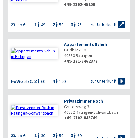
+49-2102-45100


zur Unterkunft
ab €:
49
59
75
Zi.
1
2
3



Appartements Schuh
Feldblick 30
40880
Ratingen
+49-171-9462877

zur Unterkunft
ab €:
60
120
FeWo
2
4


Privatzimmer Roth
Grütersweg 3a
40882
Ratingen-Schwarzbach
+49-2102-843749

ab €:
30
50
69
Zi.
1
2
3


