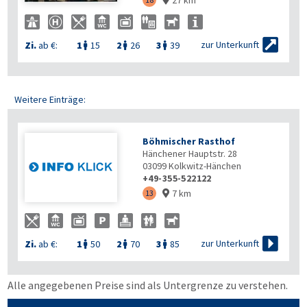

zur Unterkunft
Zi.
ab €:
1
15
2
26
3
39



Weitere Einträge:
Böhmischer Rasthof
Hänchener Hauptstr. 28
03099
Kolkwitz-Hänchen
+49-355-522122
7 km
13


zur Unterkunft
Zi.
ab €:
1
50
2
70
3
85



Alle angegebenen Preise sind als Untergrenze zu verstehen.