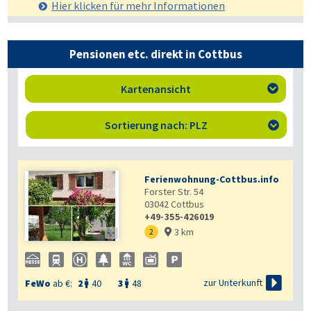
Hier klicken für mehr
Informationen
Pensionen etc. direkt in Cottbus
Kartenansicht

Sortierung nach: PLZ

Ferienwohnung-Cottbus.info
Forster Str. 54
03042
Cottbus
+49-355-426019
3 km

2


zur Unterkunft
FeWo
ab €:
2
40
3
48

