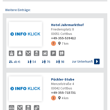
Weitere Einträge:
Hotel Jahrmarkthof
Friedensplatz 8
03051
Cottbus
+49-355-539412
7 km
7


zur Unterkunft
Zi.
ab €:
1
54
2
76
3
98



Pückler-Stube
Menzelstraße 4
03042
Cottbus
+49-355-715731
4 km
1
