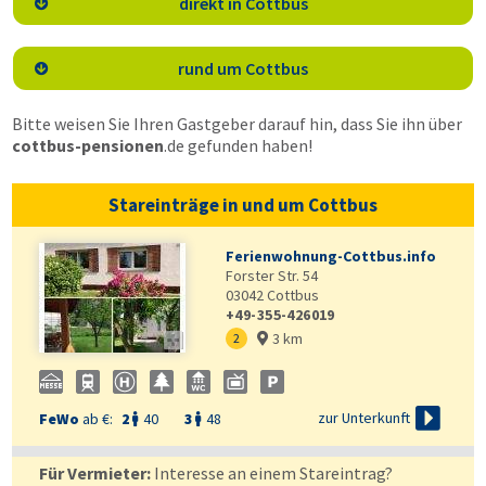
direkt in Cottbus

rund um Cottbus

Bitte weisen Sie Ihren Gastgeber darauf hin, dass Sie ihn über
cottbus-pensionen
.de
gefunden haben!
Stareinträge in und um Cottbus
Ferienwohnung-Cottbus.info
Forster Str. 54
03042
Cottbus
+49-355-426019
3 km

2


zur Unterkunft
FeWo
ab €:
2
40
3
48


Für Vermieter:
Interesse an einem Stareintrag?