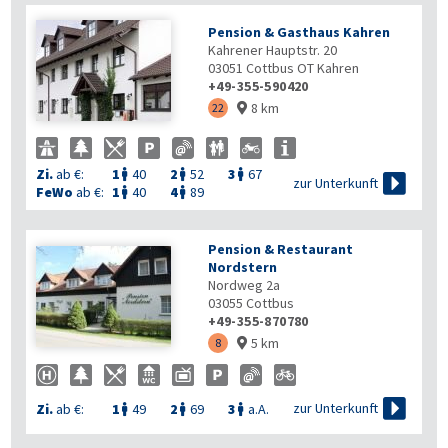
Pension & Gasthaus Kahren
Kahrener Hauptstr. 20
03051
Cottbus OT Kahren
+49-355-590420
8 km
22

Zi.
ab €:
1
40
2
52
3
67




zur Unterkunft
FeWo
ab €:
1
40
4
89


Pension & Restaurant
Nordstern
Nordweg 2a
03055
Cottbus
+49-355-870780
5 km
8


zur Unterkunft
Zi.
ab €:
1
49
2
69
3
a.A.


