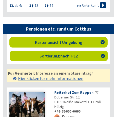

zur Unterkunft
Zi.
ab €:
1
72
2
82


Pensionen etc. rund um Cottbus
Kartenansicht Umgebung

Sortierung nach: PLZ

Für Vermieter:
Interesse an einem Stareintrag?
Hier klicken für mehr
Informationen
Reiterhof Zum Rappen
Döberner Str. 12
03159
Neiße-Malxetal OT Groß
Kölzig
+49-35600-6660

27 km
18
