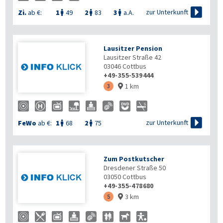

zur Unterkunft
Zi.
ab €:
1
49
2
83
3
a.A.



Lausitzer Pension
Lausitzer Straße 42
03046
Cottbus
+49-355-539444
1 km
3


zur Unterkunft
FeWo
ab €:
1
68
2
75


Zum Postkutscher
Dresdener Straße 50
03050
Cottbus
+49-355-478680
3 km
5
