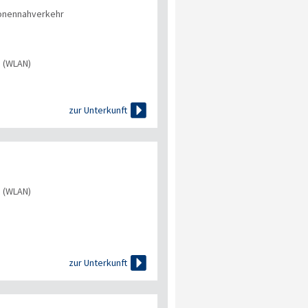
onennahverkehr
s (WLAN)

zur Unterkunft
s (WLAN)

zur Unterkunft