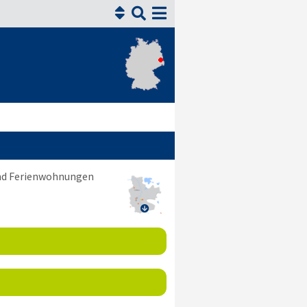


und Ferienwohnungen
