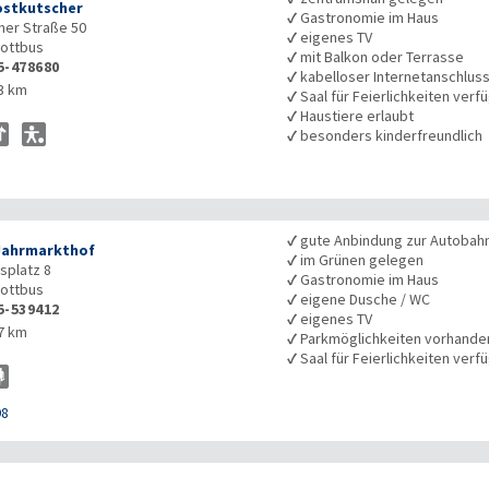
stkutscher
✓
Gastronomie im Haus
er Straße 50
✓
eigenes TV
ottbus
✓
mit Balkon oder Terrasse
5-478680
✓
kabelloser Internetanschlus
3 km
✓
Saal für Feierlichkeiten verf
✓
Haustiere erlaubt
✓
besonders kinderfreundlich
✓
gute Anbindung zur Autobah
Jahrmarkthof
✓
im Grünen gelegen
splatz 8
✓
Gastronomie im Haus
ottbus
✓
eigene Dusche / WC
5-539412
✓
eigenes TV
7 km
✓
Parkmöglichkeiten vorhande
✓
Saal für Feierlichkeiten verf
98