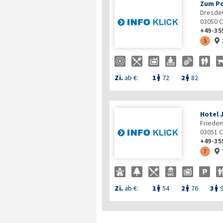
Zum Po
Dresden
03050
C
+49-35
5

Zi.
ab €:
1
72
2
82


Hotel 
Frieden
03051
C
+49-35
7

Zi.
ab €:
1
54
2
76
3


