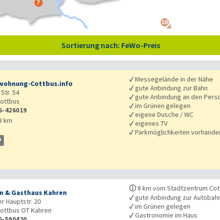
Sortierung nach: FeWo-Preis
✓
Messegelände in der Nähe
wohnung-Cottbus.info
✓
gute Anbindung zur Bahn
Str. 54
✓
gute Anbindung an den Pers
ottbus
✓
im Grünen gelegen
5-426019
✓
eigene Dusche / WC
3 km
✓
eigenes TV
✓
Parkmöglichkeiten vorhande
ⓘ
8 km vom Stadtzentrum Cott
n & Gasthaus Kahren
✓
gute Anbindung zur Autobah
r Hauptstr. 20
✓
im Grünen gelegen
ottbus OT Kahren
✓
Gastronomie im Haus
5-590420