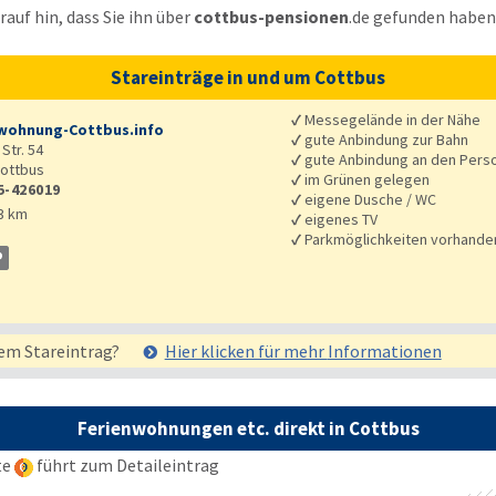
auf hin, dass Sie ihn über
cottbus-pensionen
.de
gefunden haben
Stareinträge in und um Cottbus
✓
Messegelände in der Nähe
wohnung-Cottbus.info
✓
gute Anbindung zur Bahn
Str. 54
✓
gute Anbindung an den Pers
ottbus
✓
im Grünen gelegen
5-426019
✓
eigene Dusche / WC
3 km
✓
eigenes TV
✓
Parkmöglichkeiten vorhande
em Stareintrag?
Hier klicken für mehr
Informationen
Ferienwohnungen etc. direkt in Cottbus
te
führt zum Detaileintrag