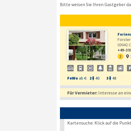
Bitte weisen Sie Ihren Gastgeber dar
Ferien
Forster 
03042
C
+49-35

2

FeWo
ab €:
2
40
3
48


Für Vermieter:
Interesse an ein
Kartensuche: Klick auf die Punk