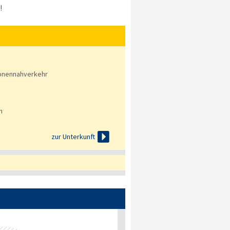
!
onennahverkehr
n

zur Unterkunft