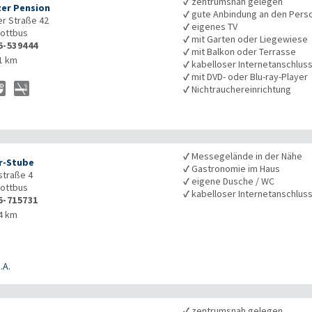
✓
zentrumsnah gelegen
zer Pension
✓
gute Anbindung an den Pers
er Straße 42
✓
eigenes TV
ottbus
✓
mit Garten oder Liegewiese
5-539444
✓
mit Balkon oder Terrasse
1 km
✓
kabelloser Internetanschlus
✓
mit DVD- oder Blu-ray-Player
✓
Nichtrauchereinrichtung
✓
Messegelände in der Nähe
r-Stube
✓
Gastronomie im Haus
traße 4
✓
eigene Dusche / WC
ottbus
✓
kabelloser Internetanschlus
5-715731
4 km
.A.
✓
zentrumsnah gelegen