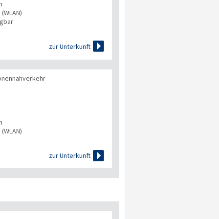
n
s (WLAN)
ügbar

zur Unterkunft
onennahverkehr
n
s (WLAN)

zur Unterkunft