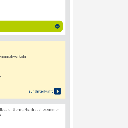

onennahverkehr
n

zur Unterkunft
bus entfernt; Nichtraucherzimmer
n