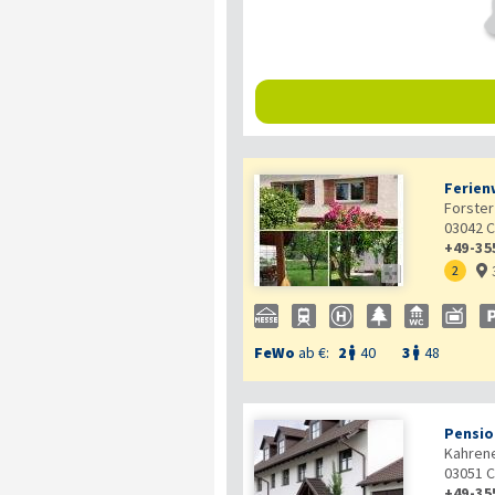
Ferien
Forster 
03042
C
+49-35

2

FeWo
ab €:
2
40
3
48


Pensio
Kahrene
03051
C
+49-35