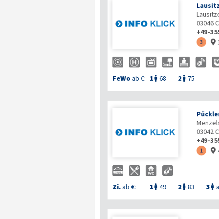
Lausit
Lausitz
03046
C
+49-35
3

FeWo
ab €:
1
68
2
75


Pückle
Menzels
03042
C
+49-35
1

Zi.
ab €:
1
49
2
83
3
a


