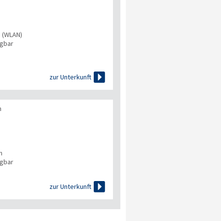
s (WLAN)
ügbar

zur Unterkunft
n
n
ügbar

zur Unterkunft