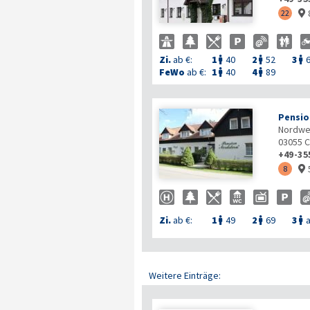
22

Zi.
ab €:
1
40
2
52
3



FeWo
ab €:
1
40
4
89


Pensio
Nordwe
03055
C
+49-35
8

Zi.
ab €:
1
49
2
69
3
a



Weitere Einträge: