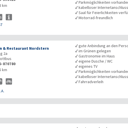
✓
Parkmöglichkeiten vorhande
8 km
✓
kabelloser Internetanschlus
✓
Saal für Feierlichkeiten verf
✓
Motorrad-freundlich
67
✓
gute Anbindung an den Pers
n & Restaurant Nordstern
✓
im Grünen gelegen
g 2a
✓
Gastronomie im Haus
ottbus
✓
eigene Dusche / WC
5-870780
✓
eigenes TV
5 km
✓
Parkmöglichkeiten vorhande
✓
kabelloser Internetanschlus
✓
Fahrradverleih
.A.