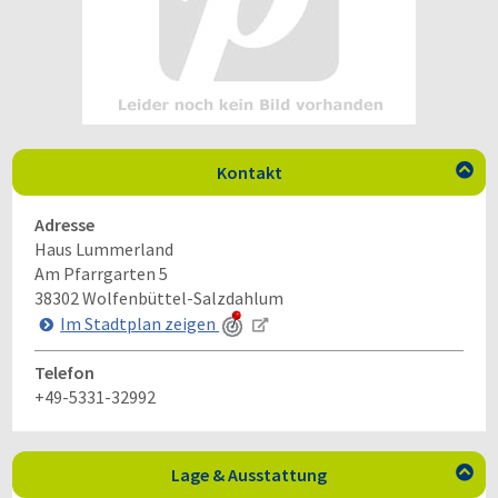
Kontakt

Adresse
Haus Lummerland
Am Pfarrgarten 5
38302
Wolfenbüttel-Salzdahlum
Im Stadtplan zeigen
Telefon
+49-5331-32992
Lage & Ausstattung
