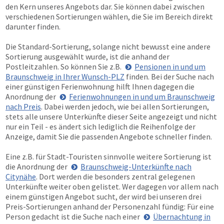
den Kern unseres Angebots dar. Sie können dabei zwischen
verschiedenen Sortierungen wählen, die Sie im Bereich direkt
darunter finden.
Die Standard-Sortierung, solange nicht bewusst eine andere
Sortierung ausgewählt wurde, ist die anhand der
Postleitzahlen. So können Sie z.B.
Pensionen in und um
Braunschweig in Ihrer Wunsch-PLZ
finden. Bei der Suche nach
einer günstigen Ferienwohnung hilft Ihnen dagegen die
Anordnung der
Ferienwohnungen in und um Braunschweig
nach Preis
. Dabei werden jedoch, wie bei allen Sortierungen,
stets alle unsere Unterkünfte dieser Seite angezeigt und nicht
nur ein Teil - es ändert sich lediglich die Reihenfolge der
Anzeige, damit Sie die passenden Angebote schneller finden.
Eine z.B. für Stadt-Touristen sinnvolle weitere Sortierung ist
die Anordnung der
Braunschweig-Unterkünfte nach
Citynähe
. Dort werden die besonders zentral gelegenen
Unterkünfte weiter oben gelistet. Wer dagegen vor allem nach
einem günstigen Angebot sucht, der wird bei unseren drei
Preis-Sortierungen anhand der Personenzahl fündig: Für eine
Person gedacht ist die Suche nach einer
Übernachtung in