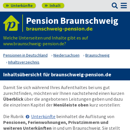

Unterkünfte
Inhalt


Pension Braunschweig
Welche Unterseiten und Inhalte gibt es auf
www.braunschweig-pension.de?
Pensionen in Deutschland
Niedersachsen
Braunschweig
Inhaltsverzeichnis
Inhaltsübersicht für braunschweig-pension.de
Damit Sie sich während Ihres Aufenthaltes bei uns gut
zurechtfinden, möchten wir Ihnen nachstehend einen kurzen
Überblick
über die angebotenen Leistungen geben und dazu
die einzelnen Kapitel der
Menüleiste oben
kurz vorstellen:
Die Rubrik
Unterkünfte
beinhaltet die Auflistung von
Pensionen, Ferienwohnungen, Privatzimmern und
weiteren Unterkünften
in und um Braunschweig. Sie stellt