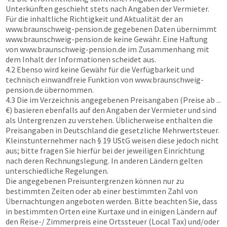
Unterkünften geschieht stets nach Angaben der Vermieter.
Für die inhaltliche Richtigkeit und Aktualität der an
www.braunschweig-pension.de
gegebenen Daten übernimmt
www.braunschweig-pension.de
keine Gewähr. Eine Haftung
von
www.braunschweig-pension.de
im Zusammenhang mit
dem Inhalt der Informationen scheidet aus.
4.2 Ebenso wird keine Gewähr für die Verfügbarkeit und
technisch einwandfreie Funktion von
www.braunschweig-
pension.de
übernommen.
4.3 Die im Verzeichnis angegebenen Preisangaben (Preise ab ...
€) basieren ebenfalls auf den Angaben der Vermieter und sind
als Untergrenzen zu verstehen. Üblicherweise enthalten die
Preisangaben in Deutschland die gesetzliche Mehrwertsteuer.
Kleinstunternehmer nach § 19 UStG weisen diese jedoch nicht
aus; bitte fragen Sie hierfür bei der jeweiligen Einrichtung
nach deren Rechnungslegung. In anderen Ländern gelten
unterschiedliche Regelungen.
Die angegebenen Preisuntergrenzen können nur zu
bestimmten Zeiten oder ab einer bestimmten Zahl von
Übernachtungen angeboten werden. Bitte beachten Sie, dass
in bestimmten Orten eine Kurtaxe und in einigen Ländern auf
den Reise-/ Zimmerpreis eine Ortssteuer (Local Tax) und/oder