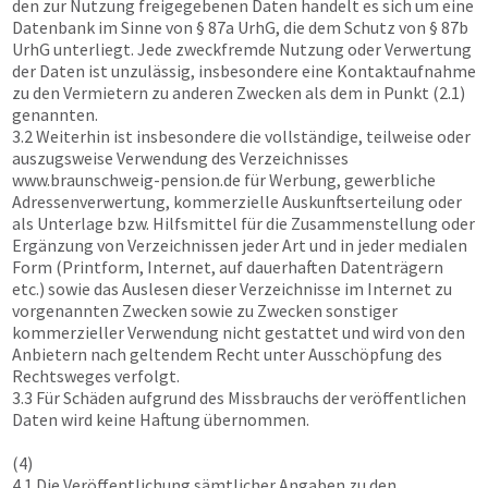
den zur Nutzung freigegebenen Daten handelt es sich um eine
Datenbank im Sinne von § 87a UrhG, die dem Schutz von § 87b
UrhG unterliegt. Jede zweckfremde Nutzung oder Verwertung
der Daten ist unzulässig, insbesondere eine Kontaktaufnahme
zu den Vermietern zu anderen Zwecken als dem in Punkt (2.1)
genannten.
3.2 Weiterhin ist insbesondere die vollständige, teilweise oder
auszugsweise Verwendung des Verzeichnisses
www.braunschweig-pension.de
für Werbung, gewerbliche
Adressenverwertung, kommerzielle Auskunftserteilung oder
als Unterlage bzw. Hilfsmittel für die Zusammenstellung oder
Ergänzung von Verzeichnissen jeder Art und in jeder medialen
Form (Printform, Internet, auf dauerhaften Datenträgern
etc.) sowie das Auslesen dieser Verzeichnisse im Internet zu
vorgenannten Zwecken sowie zu Zwecken sonstiger
kommerzieller Verwendung nicht gestattet und wird von den
Anbietern nach geltendem Recht unter Ausschöpfung des
Rechtsweges verfolgt.
3.3 Für Schäden aufgrund des Missbrauchs der veröffentlichen
Daten wird keine Haftung übernommen.
(4)
4.1 Die Veröffentlichung sämtlicher Angaben zu den