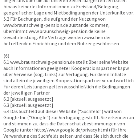
liegen uns über die auf unseren Seiten dargestellten Daten
hinaus keinerlei Informationen zu Freistand/Belegung,
geografischer Lage und Mietbedingungen der Unterkünfte vor.
5.2 Für Buchungen, die aufgrund der Nutzung von
www.braunschweig-pension.de
zustande kommen,
übernimmt
www.braunschweig-pension.de
keine
Gewährleistung. Alle Verträge werden zwischen der
betreffenden Einrichtung und dem Nutzer geschlossen.
(6)
6.1
www.braunschweig-pension.de
stellt über seine Website
auch Informationen geeigneter Kooperationspartner bspw.
über Verweise (sog. Links) zur Verfügung. Für deren Inhalte
sind allein die jeweiligen Kooperationspartner verantwortlich.
Für deren Leistungen gelten ausschließlich die Bedingungen
der jeweiligen Partner.
6.2 [aktuell ausgesetzt]
6.3 [aktuell ausgesetzt]
6.4 Das Suchfeld auf dieser Website (“Suchfeld”) wird von
Google Inc (“Google”) zur Verfügung gestellt. Sie erkennen an
und stimmen zu, dass die Datenschutzbestimmungen von
Google (unter http://www.google.de/privacy.html) für Ihre
Verwendung des Suchfelds gelten und dass Sie sich durch die