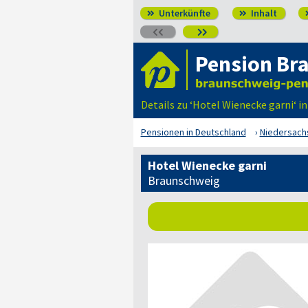
Unterkünfte
Inhalt




Pension Br
Details zu ‘Hotel Wienecke garni‘ 
Pensionen in Deutschland
Niedersach
Hotel Wienecke garni
Braunschweig