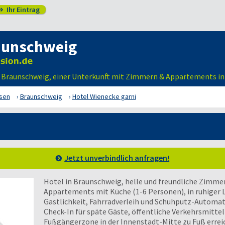
Ihr Eintrag

aunschweig
in Braunschweig, einer Unterkunft mit Zimmern & Appartements in
sen
Braunschweig
Hotel Wienecke garni
Jetzt unverbindlich anfragen!
Hotel in Braunschweig, helle und freundliche Zimme
Appartements mit Küche (1-6 Personen), in ruhiger 
Gastlichkeit, Fahrradverleih und Schuhputz-Automa
Check-In für späte Gäste, öffentliche Verkehrsmitte
Fußgängerzone in der Innenstadt-Mitte zu Fuß errei