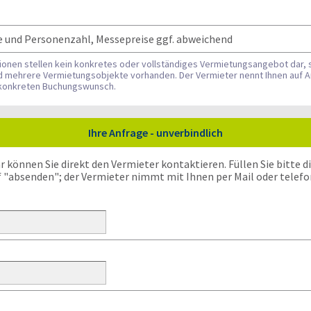
e und Personenzahl, Messepreise ggf. abweichend
tionen stellen kein konkretes oder vollständiges Vermietungsangebot dar, 
nd mehrere Vermietungsobjekte vorhanden. Der Vermieter nennt Ihnen auf A
n konkreten Buchungswunsch.
Ihre Anfrage - unverbindlich
önnen Sie direkt den Vermieter kontaktieren. Füllen Sie bitte die
f "absenden"; der Vermieter nimmt mit Ihnen per Mail oder telefo