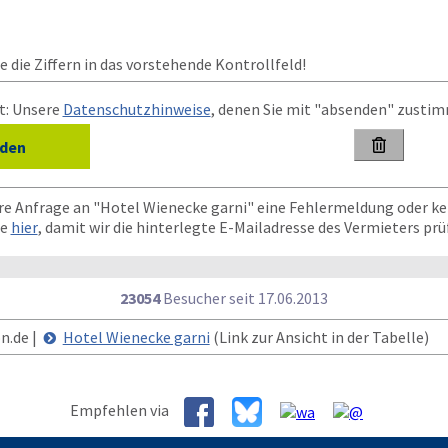
 die Ziffern in das vorstehende Kontrollfeld!
t: Unsere
Datenschutzhinweise
, denen Sie mit "absenden" zusti

hre Anfrage an "Hotel Wienecke garni" eine Fehlermeldung oder k
te
hier
, damit wir die hinterlegte E-Mailadresse des Vermieters pr
23054
Besucher seit
1
7.0
6.2
0
1
3
n.de |
Hotel Wienecke garni
(Link zur Ansicht in der Tabelle)
Empfehlen via