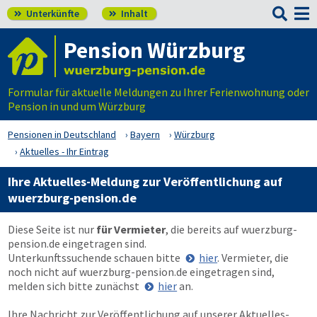

Unterkünfte
Inhalt


Pension Würzburg
Formular für aktuelle Meldungen zu Ihrer Ferienwohnung oder
Pension in und um Würzburg
Pensionen in Deutschland
Bayern
Würzburg
Aktuelles - Ihr Eintrag
Ihre Aktuelles-Meldung zur Veröffentlichung auf
wuerzburg-pension.de
Diese Seite ist nur
für Vermieter
, die bereits auf
wuerzburg-
pension.de
eingetragen sind.
Unterkunftssuchende schauen bitte
hier
. Vermieter, die
noch nicht auf
wuerzburg-pension.de
eingetragen sind,
melden sich bitte zunächst
hier
an.
Ihre Nachricht zur Veröffentlichung auf unserer Aktuelles-