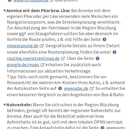
Anreise mit dem Pkw bzw. Lkw:
Bei Anreise mit dem
eigenen Pkw oder per Lkw verwenden viele Menschen ein
Navigationssystem, was die Streckenplanung vereinfacht.
Zur Abschätzung der Fahrtdauer in die Region Würzburg
sowie ggf. von Staugefahren sollten Sie aber dennoch im
Vorfeld die Route prüfen, z.B. mit Hilfe der Seite
reiseplanung.de
. Geografische Details zu Ihrem Zielort
sowie ebenfalls eine Routenplanung finden Sie unter
routing.openstreetmap.de
. Über die Seite
google.de/maps
erhalten Sie zusätzlich auch
Informationen zur aktuellen Verkehrslage.
Tipp: Falls noch nicht gemacht, bestimmen Sie vor
Reiseantritt die wahren km-Kosten Ihres Autos, z.B. anhand
der Autokosten-Seite auf
www.adac.de
. So erhalten Sie
einen besseren Vergleich zu den Angeboten von Bus & Bahn.
Nahverkehr:
Wenn Sie sich schon in der Region Würzburg
befinden, genügt oft bereits der regionale Nahverkehr zur
Anreise. Aber auch für die Mobilität während Ihres
Aufenthalts ist es gut, sich mit dem lokalen ÖPNV vertraut
zu machen. Eine Anlaufstelle dafür ist die Seite
www.vvm-