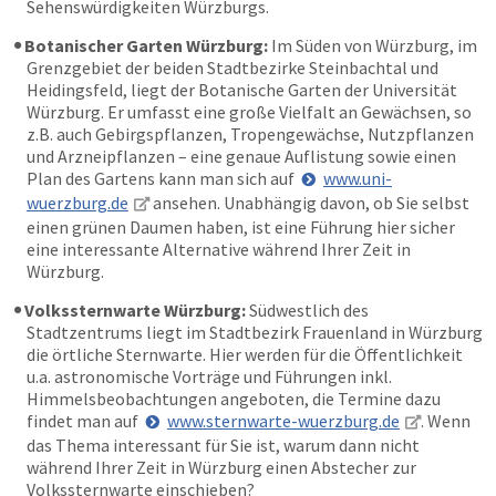
Sehenswürdigkeiten Würzburgs.
Botanischer Garten Würzburg:
Im Süden von Würzburg, im
Grenzgebiet der beiden Stadtbezirke Steinbachtal und
Heidingsfeld, liegt der Botanische Garten der Universität
Würzburg. Er umfasst eine große Vielfalt an Gewächsen, so
z.B. auch Gebirgspflanzen, Tropengewächse, Nutzpflanzen
und Arzneipflanzen – eine genaue Auflistung sowie einen
Plan des Gartens kann man sich auf
www.uni-
wuerzburg.de
ansehen. Unabhängig davon, ob Sie selbst
einen grünen Daumen haben, ist eine Führung hier sicher
eine interessante Alternative während Ihrer Zeit in
Würzburg.
Volkssternwarte Würzburg:
Südwestlich des
Stadtzentrums liegt im Stadtbezirk Frauenland in Würzburg
die örtliche Sternwarte. Hier werden für die Öffentlichkeit
u.a. astronomische Vorträge und Führungen inkl.
Himmelsbeobachtungen angeboten, die Termine dazu
findet man auf
www.sternwarte-wuerzburg.de
. Wenn
das Thema interessant für Sie ist, warum dann nicht
während Ihrer Zeit in Würzburg einen Abstecher zur
Volkssternwarte einschieben?