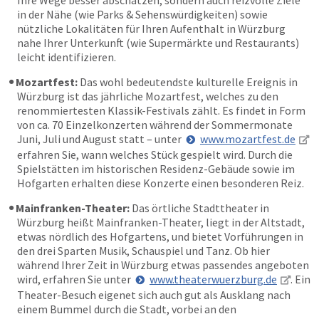
in der Nähe (wie Parks & Sehenswürdigkeiten) sowie
nützliche Lokalitäten für Ihren Aufenthalt in Würzburg
nahe Ihrer Unterkunft (wie Supermärkte und Restaurants)
leicht identifizieren.
Mozartfest:
Das wohl bedeutendste kulturelle Ereignis in
Würzburg ist das jährliche Mozartfest, welches zu den
renommiertesten Klassik-Festivals zählt. Es findet in Form
von ca. 70 Einzelkonzerten während der Sommermonate
Juni, Juli und August statt – unter
www.mozartfest.de
erfahren Sie, wann welches Stück gespielt wird. Durch die
Spielstätten im historischen Residenz-Gebäude sowie im
Hofgarten erhalten diese Konzerte einen besonderen Reiz.
Mainfranken-Theater:
Das örtliche Stadttheater in
Würzburg heißt Mainfranken-Theater, liegt in der Altstadt,
etwas nördlich des Hofgartens, und bietet Vorführungen in
den drei Sparten Musik, Schauspiel und Tanz. Ob hier
während Ihrer Zeit in Würzburg etwas passendes angeboten
wird, erfahren Sie unter
www.theaterwuerzburg.de
. Ein
Theater-Besuch eigenet sich auch gut als Ausklang nach
einem Bummel durch die Stadt, vorbei an den